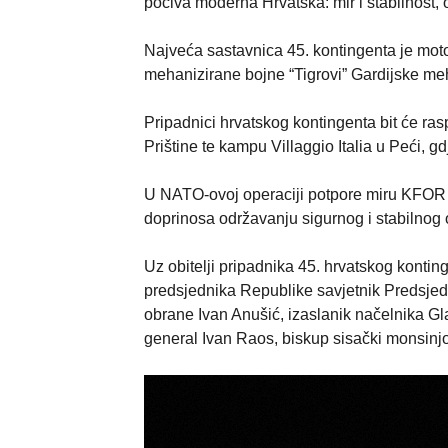
počiva moderna Hrvatska: mir i stabilnost,
Najveća sastavnica 45. kontingenta je motor
mehanizirane bojne “Tigrovi” Gardijske me
Pripadnici hrvatskog kontingenta bit će ras
Prištine te kampu Villaggio Italia u Peći, gd
U NATO-ovoj operaciji potpore miru KFOR 
doprinosa održavanju sigurnog i stabilnog 
Uz obitelji pripadnika 45. hrvatskog kontin
predsjednika Republike savjetnik Predsjedn
obrane Ivan Anušić, izaslanik načelnika G
general Ivan Raos, biskup sisački monsinjor