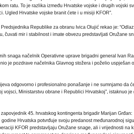
m ratu. To je razlika između Hrvatske vojske i drugih vojski svi
i. Ugled Hrvatske vojske branit ćete i u misiji KFOR”.
 Predsjednika Republike za obranu Ivica Olujić rekao je: “Odlaz
 čuvati mir i stabilnost i imate obvezu predstavljati Oružane sn
nih snaga načelnik Operativne uprave brigadni general Ivan R
enio je pozdrave načelnika Glavnog stožera i poželio uspješan 
tijeva odgovorno i profesionalno ponašanje i ne sumnjamo da će
oj vojsci, Ministarstvu obrane i Republici Hrvatskoj”, istaknuo je
 zapovjednik 45. hrvatskog kontingenta brigadir Marijan Grđan:
 godine Hrvatska potvrđuje svoju predanost međunarodnoj sigur
peraciji KFOR predstavljaju Oružane snage, ali i vrijednosti na 