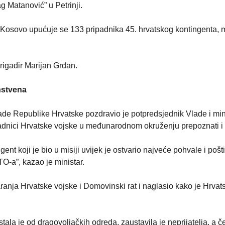
g Matanović” u Petrinji.
osovo upućuje se 133 pripadnika 45. hrvatskog kontingenta,
rigadir Marijan Grđan.
nstvena
ade Republike Hrvatske pozdravio je potpredsjednik Vlade i min
padnici Hrvatske vojske u međunarodnom okruženju prepoznati i 
ngent koji je bio u misiji uvijek je ostvario najveće pohvale i pošt
O-a”, kazao je ministar.
ranja Hrvatske vojske i Domovinski rat i naglasio kako je Hrvat
ala je od dragovoljačkih odreda, zaustavila je neprijatelja, a čet