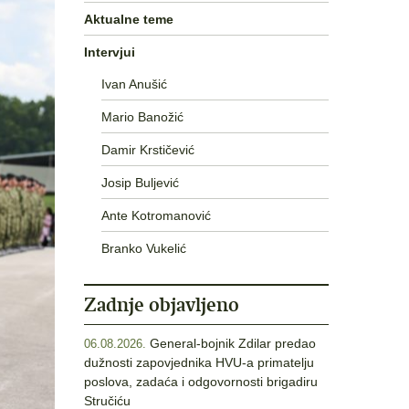
Aktualne teme
Intervjui
Ivan Anušić
Mario Banožić
Damir Krstičević
Josip Buljević
Ante Kotromanović
Branko Vukelić
Zadnje objavljeno
General-bojnik Zdilar predao
06.08.2026.
dužnosti zapovjednika HVU-a primatelju
poslova, zadaća i odgovornosti brigadiru
Stručiću