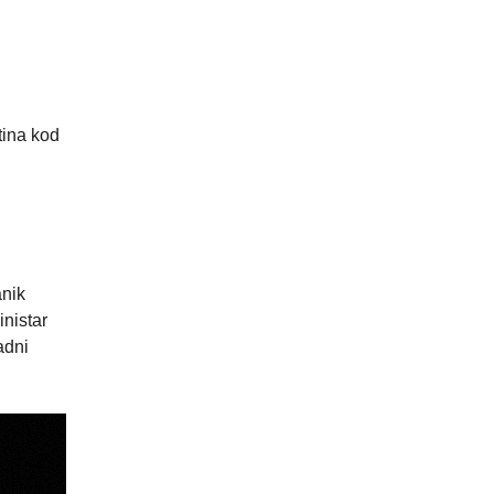
”
tina kod
anik
inistar
adni