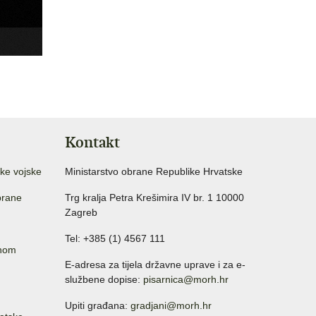
Kontakt
ke vojske
Ministarstvo obrane Republike Hrvatske
brane
Trg kralja Petra Krešimira IV br. 1 10000
Zagreb
Tel: +385 (1) 4567 111
anom
E-adresa za tijela državne uprave i za e-
službene dopise:
pisarnica@morh.hr
Upiti građana:
gradjani@morh.hr