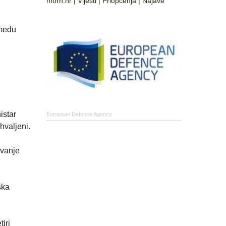
morh.hr
|
Vijesti
|
Priopćenja
|
Najave
 među
istar
European Defence Agency
hvaljeni.
ivanje
ska
iri