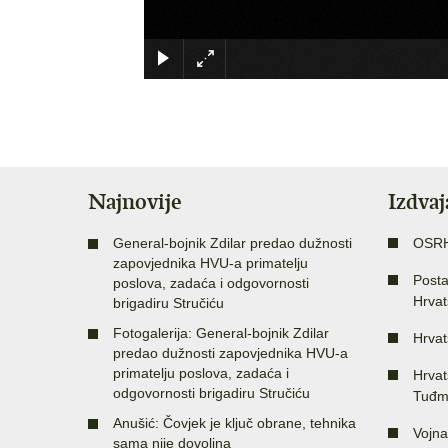
Najnovije
Izdva
General-bojnik Zdilar predao dužnosti
OSR
zapovjednika HVU-a primatelju
Posta
poslova, zadaća i odgovornosti
Hrvat
brigadiru Stručiću
Fotogalerija: General-bojnik Zdilar
Hrvat
predao dužnosti zapovjednika HVU-a
primatelju poslova, zadaća i
Hrvat
odgovornosti brigadiru Stručiću
Tuđm
Anušić: Čovjek je ključ obrane, tehnika
Vojna
sama nije dovoljna