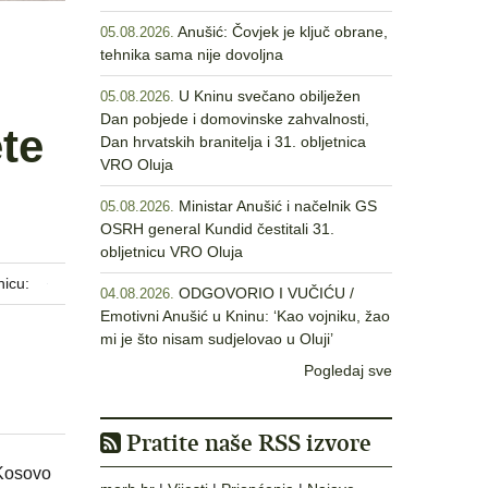
Anušić: Čovjek je ključ obrane,
05.08.2026.
tehnika sama nije dovoljna
U Kninu svečano obilježen
05.08.2026.
Dan pobjede i domovinske zahvalnosti,
te
Dan hrvatskih branitelja i 31. obljetnica
VRO Oluja
Ministar Anušić i načelnik GS
05.08.2026.
OSRH general Kundid čestitali 31.
obljetnicu VRO Oluja
nicu:
ODGOVORIO I VUČIĆU /
04.08.2026.
Emotivni Anušić u Kninu: ‘Kao vojniku, žao
mi je što nisam sudjelovao u Oluji’
Pogledaj sve
Pratite naše RSS izvore
 Kosovo