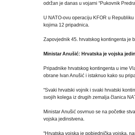
održan je danas u vojarni “Pukovnik Predra
U NATO-ovu operaciju KFOR u Republiku K
kojima 12 pripadnica.
Zapovjednik 45. hrvatskog kontingenta je b
Ministar Anušić: Hrvatska je vojska jedi
Pripadnike hrvatskog kontingenta u ime Vl
obrane Ivan Anušić i istaknuo kako su pri
“Svaki hrvatski vojnik i svaki hrvatski konti
svojih kolega iz drugih zemalja članica NAT
Ministar Anušić osvrnuo se na početke stva
vojska jedinstvena.
“Hrvatska vojska je pobjednička vojska, nast