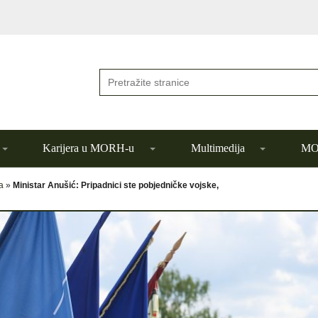
Karijera u MORH-u
Multimedija
MOR
a
»
Ministar Anušić: Pripadnici ste pobjedničke vojske,