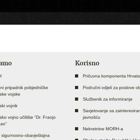
jamo
Korisno
H
Pričuvna komponenta Hrvats
ni pripadnik pobjedničke
Područni odjeli za poslove o
ske vojske
Službenik za informiranje
ski vojnik
Savjetovanje sa zainteresir
sko vojno učilište “Dr. Franjo
javnošću
an”
Nekretnine MORH-a
 sigurnosno-obavještajna