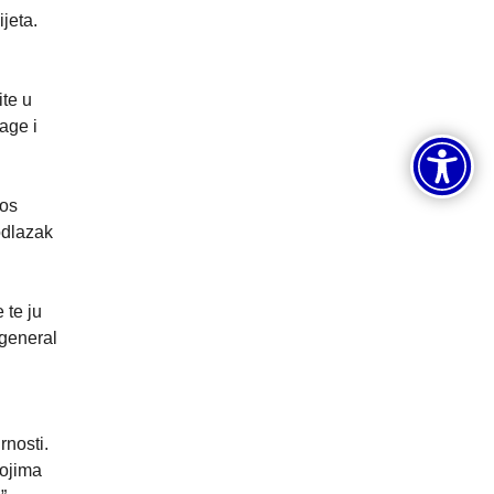
jeta.
ite u
age i
aos
odlazak
 te ju
 general
nosti.
kojima