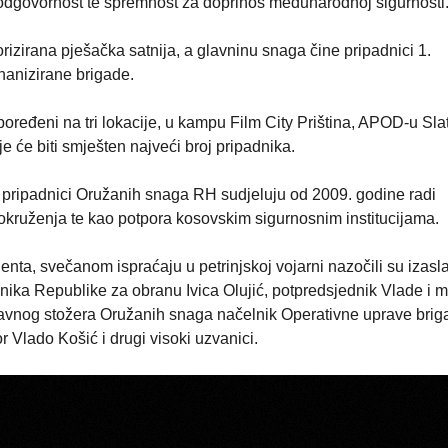
 odgovornost te spremnost za doprinos međunarodnoj sigurnosti.
izirana pješačka satnija, a glavninu snaga čine pripadnici 1.
hanizirane brigade.
poređeni na tri lokacije, u kampu Film City Priština, APOD-u Sla
je će biti smješten najveći broj pripadnika.
pripadnici Oružanih snaga RH sudjeluju od 2009. godine radi
okruženja te kao potpora kosovskim sigurnosnim institucijama.
genta, svečanom ispraćaju u petrinjskoj vojarni nazočili su izasl
ika Republike za obranu Ivica Olujić, potpredsjednik Vlade i m
lavnog stožera Oružanih snaga načelnik Operativne uprave brig
 Vlado Košić i drugi visoki uzvanici.