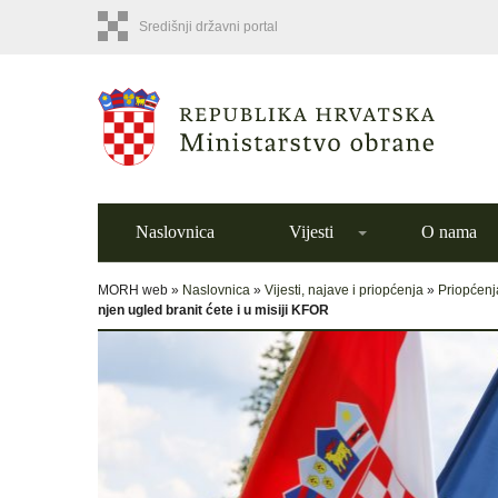
Središnji državni portal
Naslovnica
Vijesti
O nama
MORH web »
Naslovnica
»
Vijesti, najave i priopćenja
»
Priopćenj
njen ugled branit ćete i u misiji KFOR