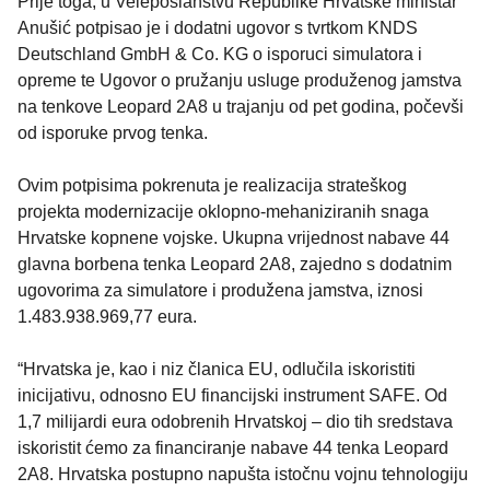
Prije toga, u Veleposlanstvu Republike Hrvatske ministar
Anušić potpisao je i dodatni ugovor s tvrtkom KNDS
Deutschland GmbH & Co. KG o isporuci simulatora i
opreme te Ugovor o pružanju usluge produženog jamstva
na tenkove Leopard 2A8 u trajanju od pet godina, počevši
od isporuke prvog tenka.
Ovim potpisima pokrenuta je realizacija strateškog
projekta modernizacije oklopno-mehaniziranih snaga
Hrvatske kopnene vojske. Ukupna vrijednost nabave 44
glavna borbena tenka Leopard 2A8, zajedno s dodatnim
ugovorima za simulatore i produžena jamstva, iznosi
1.483.938.969,77 eura.
“Hrvatska je, kao i niz članica EU, odlučila iskoristiti
inicijativu, odnosno EU financijski instrument SAFE. Od
1,7 milijardi eura odobrenih Hrvatskoj – dio tih sredstava
iskoristit ćemo za financiranje nabave 44 tenka Leopard
2A8. Hrvatska postupno napušta istočnu vojnu tehnologiju