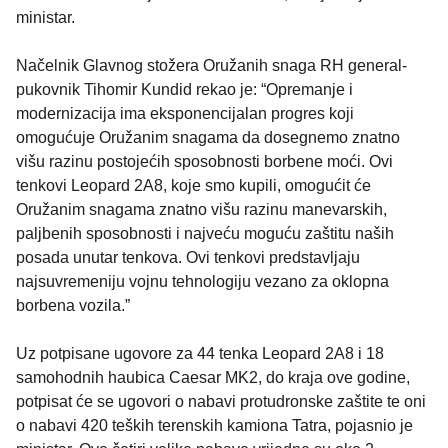
ministar.
Načelnik Glavnog stožera Oružanih snaga RH general-
pukovnik Tihomir Kundid rekao je: “Opremanje i
modernizacija ima eksponencijalan progres koji
omogućuje Oružanim snagama da dosegnemo znatno
višu razinu postojećih sposobnosti borbene moći. Ovi
tenkovi Leopard 2A8, koje smo kupili, omogućit će
Oružanim snagama znatno višu razinu manevarskih,
paljbenih sposobnosti i najveću moguću zaštitu naših
posada unutar tenkova. Ovi tenkovi predstavljaju
najsuvremeniju vojnu tehnologiju vezano za oklopna
borbena vozila.”
Uz potpisane ugovore za 44 tenka Leopard 2A8 i 18
samohodnih haubica Caesar MK2, do kraja ove godine,
potpisat će se ugovori o nabavi protudronske zaštite te oni
o nabavi 420 teških terenskih kamiona Tatra, pojasnio je