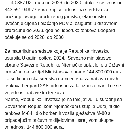
1.140.387.021 eura od 2026. do 2030., dok će se iznos od
343.551.948,77 eura, koji se odnosi na sredstva za
pružanje usluge produženog jamstva, ekonomsko
uvećanje cijena i plaćanje PDV-a, osigurati u državnom
proračunu do 2033. godine. Isporuka tenkova Leopard
očekuje se od 2028. do 2030.
Za materijalna sredstva koje je Republika Hrvatska
ustupila Ukrajini potkraj 2024., Savezno ministarstvo
obrane Savezne Republike Njemačke uplatilo je u Državni
proračun na razdjel Ministarstva obrane 144.800.000 eura.
Ta su financijska sredstva namijenjena za nabavu novih
tenkova Leopard 2A8, odnosno za taj iznos umanjit će se
vrijednost nabave tih tenkova.
Naime, Republika Hrvatska je na inicijativu i u suradnji sa
Saveznom Republikom Njemačkom ustupila Ukrajini dio
tenkova M-84 i dio borbenih vozila pješaštva M-80 s
pripadajućim pričuvnim dijelovima i streljivom ukupne
vrijednosti 144.800.000 eura.