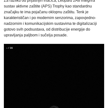
Za razliku od prijašnjih inačica, Leopard 2A8 integrira
sustav aktivne zaštite (APS) Trophy kao standardnu
značajku te ima pojačanu oklopnu zaštitu. Tenk je
karakterističan i po modernim senzorima, zapovjedno-
nadzornim i komunikacijskim sustavima te digitalizaciji
gotovo svih podsustava, od distribucije energije do
upravljanja paljbom i sučelja posade.
–
/
16