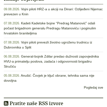
Vojni piloti HRZ-a u akciji na Dinari: Ozlijeđeni Nijemac
09.08.2026.
prevezen u Knin
Kadeti Kadetske bojne “Predrag Matanović” odali
07.08.2026.
počast brigadnom generalu Predragu Matanoviću i poginulim
hrvatskim braniteljima
Vojni piloti prevezli životno ugroženu trudnicu iz
07.08.2026.
Dubrovnika u Split
General-bojnik Zdilar predao dužnosti zapovjednika
06.08.2026.
HVU-a primatelju poslova, zadaća i odgovornosti brigadiru
Stručiću
Anušić: Čovjek je ključ obrane, tehnika sama nije
05.08.2026.
dovoljna
Pogledaj sve
Pratite naše RSS izvore