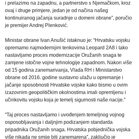
i prelazimo na zapadnu, a partnerstvo s Njemačkom, kroz
ovaj i druge primjere, jedan je od načina našeg
kontinuiranog jačanja suradnje u domeni obrane”, poručio
je premijer Andrej Plenković.
Ministar obrane Ivan Anušić istaknuo je: “Hrvatsku vojsku
opremamo najmodernijim tenkovima Leopard 2A8 i tako
nastavljamo proces modernizacije Oružanih snaga te
zamjene istočne vojne tehnologije zapadnom. Nakon više
od 15 godina zanemarivanja, Vlada RH i Ministarstvo
obrane od 2016. godine sustavno ulažu u opremanje i
jačanje sposobnosti Hrvatske vojske kako bismo u ovim
izazovnim geopolitičkim okolnostima imali opremljenu i
učinkovitu vojsku koja je temelj sigurnosti naše nacije.”
“Taj proces nastavljamo i uvođenjem temeljnog vojnog
osposobljavanja i daljnjim podizanjem standarda
pripadnika Oružanih snaga. Hrvatska pobjednička vojska
više nikada ne smije biti zanemarena”, zaključio je