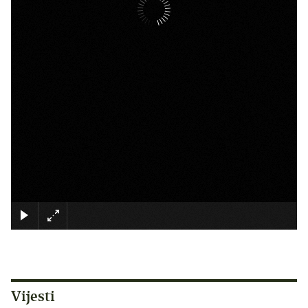
×
Vijesti