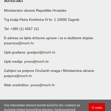
Kontakt
Ministarstvo obrane Republike Hrvatske
Trg kralja Petra Krešimira IV br. 1 10000 Zagreb
Tel: +385 (1) 4567 111
E-adresa za tijela državne uprave i za e-službene dopise:
pisarnica@morh.hr
Upiti građana:
gradjani@morh.hr
Upiti medija:
press@morh.hr
Zahtjevi za potpore Oružanih snaga i Ministarstva obrane:
potpora@morh.hr
Web uredništvo:
press@morh.hr
Ove internetske stranice koriste kolačiće (tzv. cookies) za
U redu
pružanje boljeg korisničkog iskustva i funkcionalnosti.