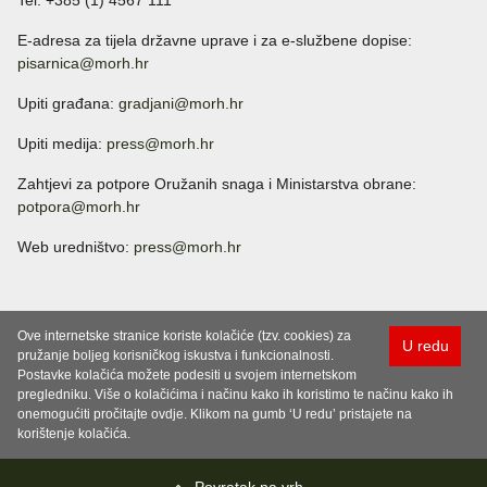
Tel: +385 (1) 4567 111
E-adresa za tijela državne uprave i za e-službene dopise:
pisarnica@morh.hr
Upiti građana:
gradjani@morh.hr
Upiti medija:
press@morh.hr
Zahtjevi za potpore Oružanih snaga i Ministarstva obrane:
potpora@morh.hr
Web uredništvo:
press@morh.hr
Ove internetske stranice koriste kolačiće (tzv. cookies) za
U redu
pružanje boljeg korisničkog iskustva i funkcionalnosti.
Postavke kolačića možete podesiti u svojem internetskom
pregledniku. Više o kolačićima i načinu kako ih koristimo te načinu kako ih
onemogućiti pročitajte ovdje. Klikom na gumb ‘U redu’ pristajete na
korištenje kolačića.