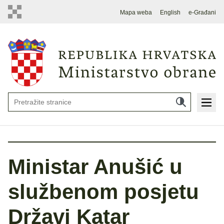
Mapa weba
English
e-Građani
Ministar Anušić u
službenom posjetu
Državi Katar