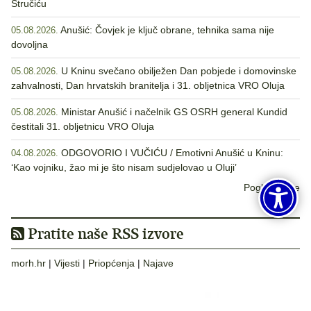
Stručiću
Anušić: Čovjek je ključ obrane, tehnika sama nije
05.08.2026.
dovoljna
U Kninu svečano obilježen Dan pobjede i domovinske
05.08.2026.
zahvalnosti, Dan hrvatskih branitelja i 31. obljetnica VRO Oluja
Ministar Anušić i načelnik GS OSRH general Kundid
05.08.2026.
čestitali 31. obljetnicu VRO Oluja
ODGOVORIO I VUČIĆU / Emotivni Anušić u Kninu:
04.08.2026.
‘Kao vojniku, žao mi je što nisam sudjelovao u Oluji’
Pogledaj sve
Pratite naše RSS izvore
morh.hr
|
Vijesti
|
Priopćenja
|
Najave