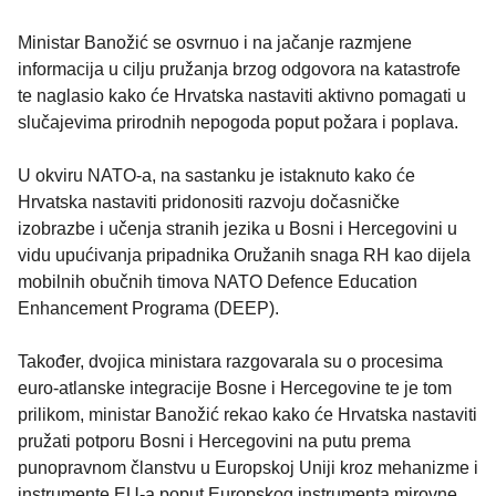
Ministar Banožić se osvrnuo i na jačanje razmjene
informacija u cilju pružanja brzog odgovora na katastrofe
te naglasio kako će Hrvatska nastaviti aktivno pomagati u
slučajevima prirodnih nepogoda poput požara i poplava.
U okviru NATO-a, na sastanku je istaknuto kako će
Hrvatska nastaviti pridonositi razvoju dočasničke
izobrazbe i učenja stranih jezika u Bosni i Hercegovini u
vidu upućivanja pripadnika Oružanih snaga RH kao dijela
mobilnih obučnih timova NATO Defence Education
Enhancement Programa (DEEP).
Također, dvojica ministara razgovarala su o procesima
euro-atlanske integracije Bosne i Hercegovine te je tom
prilikom, ministar Banožić rekao kako će Hrvatska nastaviti
pružati potporu Bosni i Hercegovini na putu prema
punopravnom članstvu u Europskoj Uniji kroz mehanizme i
instrumente EU-a poput Europskog instrumenta mirovne