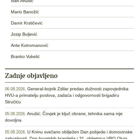
Ivan Anušić
Mario Banožić
Damir Krstičević
Josip Buljević
Ante Kotromanović
Branko Vukelić
Zadnje objavljeno
General-bojnik Zdilar predao dužnosti zapovjednika
06.08.2026.
HVU-a primatelju poslova, zadaća i odgovornosti brigadiru
Stručiću
Anušić: Čovjek je ključ obrane, tehnika sama nije
05.08.2026.
dovoljna
U Kninu svečano obilježen Dan pobjede i domovinske
05.08.2026.
zahvalnosti, Dan hrvatskih branitelja i 31. obljetnica VRO Oluja