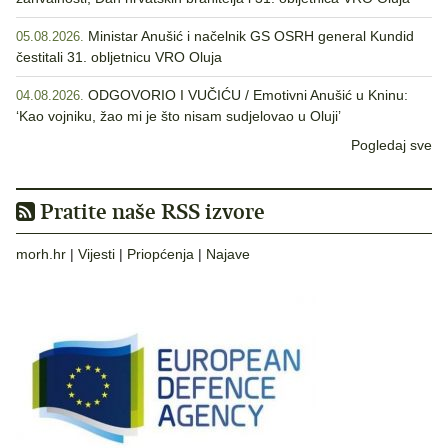
Ministar Anušić i načelnik GS OSRH general Kundid
05.08.2026.
čestitali 31. obljetnicu VRO Oluja
ODGOVORIO I VUČIĆU / Emotivni Anušić u Kninu:
04.08.2026.
‘Kao vojniku, žao mi je što nisam sudjelovao u Oluji’
Pogledaj sve
Pratite naše RSS izvore
morh.hr
|
Vijesti
|
Priopćenja
|
Najave