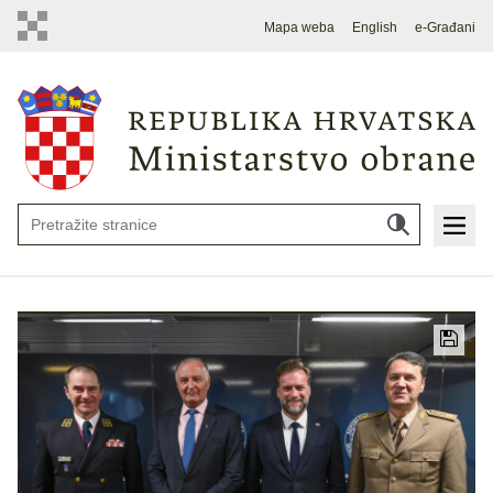
Mapa weba
English
e-Građani