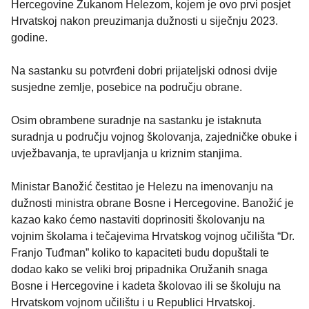
Hercegovine Zukanom Helezom, kojem je ovo prvi posjet
Hrvatskoj nakon preuzimanja dužnosti u siječnju 2023.
godine.
Na sastanku su potvrđeni dobri prijateljski odnosi dvije
susjedne zemlje, posebice na području obrane.
Osim obrambene suradnje na sastanku je istaknuta
suradnja u području vojnog školovanja, zajedničke obuke i
uvježbavanja, te upravljanja u kriznim stanjima.
Ministar Banožić čestitao je Helezu na imenovanju na
dužnosti ministra obrane Bosne i Hercegovine. Banožić je
kazao kako ćemo nastaviti doprinositi školovanju na
vojnim školama i tečajevima Hrvatskog vojnog učilišta “Dr.
Franjo Tuđman” koliko to kapaciteti budu dopuštali te
dodao kako se veliki broj pripadnika Oružanih snaga
Bosne i Hercegovine i kadeta školovao ili se školuju na
Hrvatskom vojnom učilištu i u Republici Hrvatskoj.