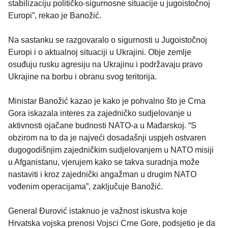
stabilizaciju političko-sigurnosne situacije u jugoistočnoj
Europi”, rekao je Banožić.
Na sastanku se razgovaralo o sigurnosti u Jugoistočnoj
Europi i o aktualnoj situaciji u Ukrajini. Obje zemlje
osuđuju rusku agresiju na Ukrajinu i podržavaju pravo
Ukrajine na borbu i obranu svog teritorija.
Ministar Banožić kazao je kako je pohvalno što je Crna
Gora iskazala interes za zajedničko sudjelovanje u
aktivnosti ojačane budnosti NATO-a u Mađarskoj. “S
obzirom na to da je najveći dosadašnji uspjeh ostvaren
dugogodišnjim zajedničkim sudjelovanjem u NATO misiji
u Afganistanu, vjerujem kako se takva suradnja može
nastaviti i kroz zajednički angažman u drugim NATO
vođenim operacijama”, zaključuje Banožić.
General Đurović istaknuo je važnost iskustva koje
Hrvatska vojska prenosi Vojsci Crne Gore, podsjetio je da