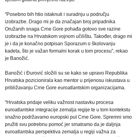
“Posebno bih htio istaknuti i suradnju u području
izobrazbe. Drago mi je da značajan broj pripadnika
Oružanih snaga Crne Gore pohađa gotovo sve razine
izobrazbe na Hrvatskom vojnom učilištu. Također, drago mi
je i da je konačno potpisan Sporazum o školovanju
kadeta, što je važan formalni korak u tom procesu”, rekao
je Banožić.
Banožić i Đurović složili su se kako se upravo Republika
Hrvatska pozicionirala kao mentor u prijenosu iskustava u
približavanju Crne Gore euroatlantskim organizacijama.
“Hrvatska pridaje veliku važnost nastavku procesa
euroatlantske integracije zemalja regije te u tom kontekstu
snažno podržavamo europski put Crne Gore. Spremni smo
pružiti svu potrebnu pomoć jer smatramo da je daljnja
euroatlantska perspektiva zemalja u regiji važna za