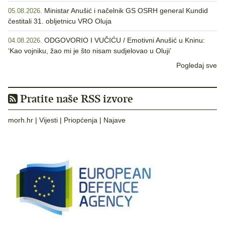
Ministar Anušić i načelnik GS OSRH general Kundid
05.08.2026.
čestitali 31. obljetnicu VRO Oluja
ODGOVORIO I VUČIĆU / Emotivni Anušić u Kninu:
04.08.2026.
‘Kao vojniku, žao mi je što nisam sudjelovao u Oluji’
Pogledaj sve
Pratite naše RSS izvore
morh.hr
|
Vijesti
|
Priopćenja
|
Najave