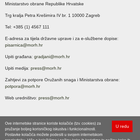
Ministarstvo obrane Republike Hrvatske
Trg kralja Petra Krešimira IV br. 1 10000 Zagreb
Tel: +385 (1) 4567 111
E-adresa za tijela državne uprave i za e-službene dopise:
pisarnica@morh.hr
Upiti građana:
gradjani@morh.hr
Upiti medija:
press@morh.hr
Zahtjevi za potpore Oružanih snaga i Ministarstva obrane:
potpora@morh.hr
Web uredništvo:
press@morh.hr
Ove internetske stranice koriste kolačiće (tzv. cookies) za
U redu
pružanje boljeg korisničkog iskustva i funkcionalnosti.
Postavke kolačića možete podesiti u svojem internetskom