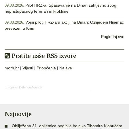
Pilot HRZ-a: Spašavanje na Dinari zahtjevno zbog
09.08.2026.
nepristupačnog terena i mikroklime
Vojni piloti HRZ-a u akciji na Dinari: Ozlijeđeni Nijemac
09.08.2026.
prevezen u Knin
Pogledaj sve
Pratite naše RSS izvore
morh.hr
|
Vijesti
|
Priopćenja
|
Najave
European Defence Agency
Najnovije
Obilježena 31. obljetnica pogibije bojnika Tihomira Klobučara