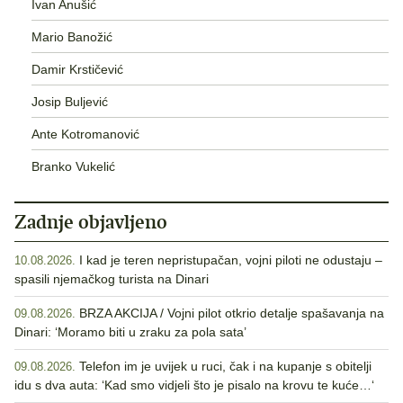
Ivan Anušić
Mario Banožić
Damir Krstičević
Josip Buljević
Ante Kotromanović
Branko Vukelić
Zadnje objavljeno
I kad je teren nepristupačan, vojni piloti ne odustaju –
10.08.2026.
spasili njemačkog turista na Dinari
BRZA AKCIJA / Vojni pilot otkrio detalje spašavanja na
09.08.2026.
Dinari: ‘Moramo biti u zraku za pola sata’
Telefon im je uvijek u ruci, čak i na kupanje s obitelji
09.08.2026.
idu s dva auta: ‘Kad smo vidjeli što je pisalo na krovu te kuće…‘