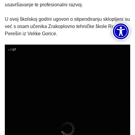
usavršavanje te profesionalni razvoj.
U ovoj školskoj godini ugovori o stipendiranju sklopljeni su
već s osam učenika Zrakoplovno tehničke škole Rudolf
Perešin iz Velike Gorice.
–
/
17