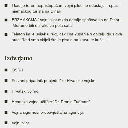
I kad je teren nepristupačan, vojni piloti ne odustaju – spasili
njemačkog turista na Dinari
BRZA AKCIJA / Vojni pilot otkrio detalje spašavanja na Dinari:
‘Moramo biti u zraku za pola sata’
Telefon im je uvijek u ruci, čak i na kupanje s obitelji idu s dva
auta: ‘Kad smo vidjeli što je pisalo na krovu te kuće…‘
Izdvajamo
OSRH
Postani pripadnik pobjedničke Hrvatske vojske
Hrvatski vojnik
Hrvatsko vojno učilište “Dr. Franjo Tuđman”
Vojna sigurnosno-obavještajna agencija
Vojni pilot