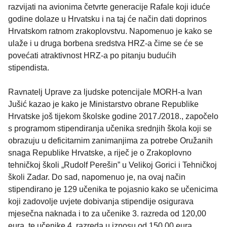
razvijati na avionima četvrte generacije Rafale koji iduće
godine dolaze u Hrvatsku i na taj će način dati doprinos
Hrvatskom ratnom zrakoplovstvu. Napomenuo je kako se
ulaže i u druga borbena sredstva HRZ-a čime se će se
povećati atraktivnost HRZ-a po pitanju budućih
stipendista.
Ravnatelj Uprave za ljudske potencijale MORH-a Ivan
Jušić kazao je kako je Ministarstvo obrane Republike
Hrvatske još tijekom školske godine 2017./2018., započelo
s programom stipendiranja učenika srednjih škola koji se
obrazuju u deficitarnim zanimanjima za potrebe Oružanih
snaga Republike Hrvatske, a riječ je o Zrakoplovno
tehničkoj školi „Rudolf Perešin” u Velikoj Gorici i Tehničkoj
školi Zadar. Do sad, napomenuo je, na ovaj način
stipendirano je 129 učenika te pojasnio kako se učenicima
koji zadovolje uvjete dobivanja stipendije osigurava
mjesečna naknada i to za učenike 3. razreda od 120,00
eura, te učenike 4. razreda u iznosu od 150,00 eura.