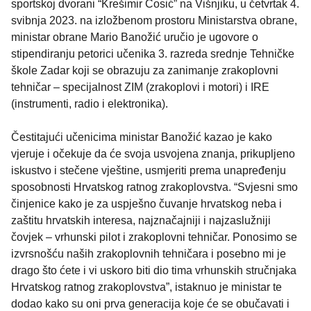
sportskoj dvorani “Krešimir Ćosić” na Višnjiku, u četvrtak 4.
svibnja 2023. na izložbenom prostoru Ministarstva obrane,
ministar obrane Mario Banožić uručio je ugovore o
stipendiranju petorici učenika 3. razreda srednje Tehničke
škole Zadar koji se obrazuju za zanimanje zrakoplovni
tehničar – specijalnost ZIM (zrakoplovi i motori) i IRE
(instrumenti, radio i elektronika).
Čestitajući učenicima ministar Banožić kazao je kako
vjeruje i očekuje da će svoja usvojena znanja, prikupljeno
iskustvo i stečene vještine, usmjeriti prema unapređenju
sposobnosti Hrvatskog ratnog zrakoplovstva. “Svjesni smo
činjenice kako je za uspješno čuvanje hrvatskog neba i
zaštitu hrvatskih interesa, najznačajniji i najzaslužniji
čovjek – vrhunski pilot i zrakoplovni tehničar. Ponosimo se
izvrsnošću naših zrakoplovnih tehničara i posebno mi je
drago što ćete i vi uskoro biti dio tima vrhunskih stručnjaka
Hrvatskog ratnog zrakoplovstva”, istaknuo je ministar te
dodao kako su oni prva generacija koje će se obučavati i