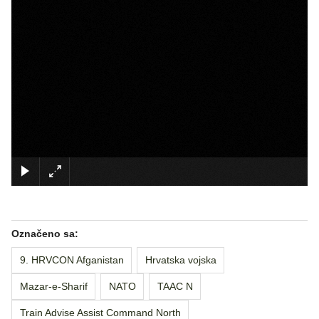
×
Označeno sa:
9. HRVCON Afganistan
Hrvatska vojska
Mazar-e-Sharif
NATO
TAAC N
Train Advise Assist Command North