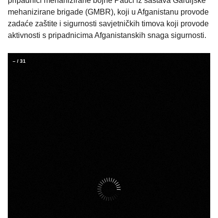
pripadnici mehanizirane bojne Pauci iz sastava Gardijske
mehanizirane brigade (GMBR), koji u Afganistanu provode
zadaće zaštite i sigurnosti savjetničkih timova koji provode
aktivnosti s pripadnicima Afganistanskih snaga sigurnosti.
–
/
31