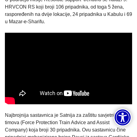
HRVCON RS koji broji 106 pripadnika, od toga 5 žena,
raspoređenih na dvije lokacije, 24 pripadnika u Kabulu i 69
u Mazar-e-Sharifu.
Najbrojnija sastavnica je Satnija za zaštitu savjetničkih
timova (Force Protection Train Advice and Assist
Company) koja broji 30 pripadnika. Ovu sastavnicu čine