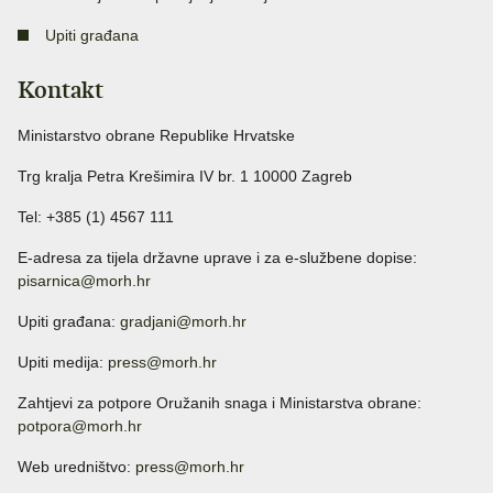
Upiti građana
Kontakt
Ministarstvo obrane Republike Hrvatske
Trg kralja Petra Krešimira IV br. 1 10000 Zagreb
Tel: +385 (1) 4567 111
E-adresa za tijela državne uprave i za e-službene dopise:
pisarnica@morh.hr
Upiti građana:
gradjani@morh.hr
Upiti medija:
press@morh.hr
Zahtjevi za potpore Oružanih snaga i Ministarstva obrane:
potpora@morh.hr
Web uredništvo:
press@morh.hr