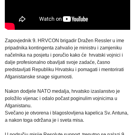
Zapovjednik 9. HRVCON brigadir Dražen Ressler u ime
pripadnika kontingenta zahvalio je ministru i zamjeniku
načelnika na posjetu i poručio kako će hrvatski vojnici i
dalje profesionalno obavljati svoje zadaće, časno
predstavljati Republiku Hrvatsku i pomagati i mentorirati
Afganistanske snage sigurnosti.
Nakon dodjele NATO medalja, hrvatsko izaslanstvo je
položilo vijenac i odalo počast poginulim vojnicima u
Afganistanu.
Svečano je otvorena i blagoslovljena kapelica Sv. Antuna,
a nakon toga održana je i sveta misa.
U području misije Resolute support trenutno se nalazi 9.