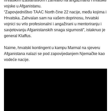
hrvatskim izaslanstvom i zahvalio na angažmanu Hrvatske
vojske u Afganistanu.
“Zapovjedništvo TAAC North čine 22 nacije, među kojima i
Hrvatska. Zahvalan sam na vašem doprinosu, hrvatski
vojnici su vrlo profesionalni i angažirani u mentoriranju i
savjetovanju Afganistanskih snaga sigurnosti”, istaknuo je
general Klaffus.
Naime, hrvatski kontingent u kampu Marmal na sjeveru
Afganistana nalazi se pod zapovijedanjem Njemačke kao
vodeće nacije.