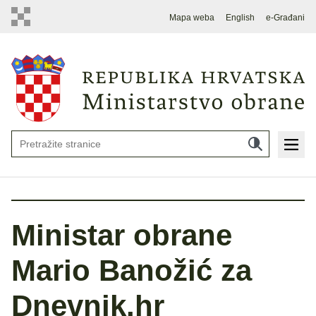
Mapa weba
English
e-Građani
Ministar obrane
Mario Banožić za
Dnevnik.hr