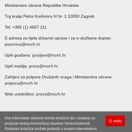
Ministarstvo obrane Republike Hrvatske
Trg kralja Petra Krešimira IV br. 1 10000 Zagreb
Tel: +385 (1) 4567 111
E-adresa za tijela državne uprave i za e-službene dopise:
pisarnica@morh.hr
Upiti građana:
gradjani@morh.hr
Upiti medija:
press@morh.hr
Zahtjevi za potpore Oružanih snaga i Ministarstva obrane:
potpora@morh.hr
Web uredništvo:
press@morh.hr
Ove internetske stranice koriste kolačiće (tzv. cookies) za
U redu
pružanje boljeg korisničkog iskustva i funkcionalnosti.
Postavke kolačića možete podesiti u svojem internetskom