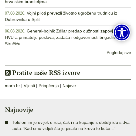
hrvatskim braniteljima
Vojni piloti prevezli životno ugroženu trudnicu iz
07.08.2026.
Dubrovnika u Split
General-bojnik Zdilar predao dužnosti zapovjednika
06.08.2026.
HVU-a primatelju poslova, zadaća i odgovornosti brigadiru
Stručiću
Pogledaj sve
Pratite naše RSS izvore
morh.hr
|
Vijesti
|
Priopćenja
|
Najave
Najnovije
Telefon im je uvijek u ruci, čak i na kupanje s obitelji idu s dva
auta: ‘Kad smo vidjeli što je pisalo na krovu te kuće…‘