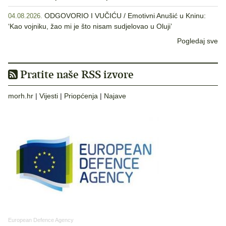
ODGOVORIO I VUČIĆU / Emotivni Anušić u Kninu:
04.08.2026.
‘Kao vojniku, žao mi je što nisam sudjelovao u Oluji’
Pogledaj sve
Pratite naše RSS izvore
morh.hr
|
Vijesti
|
Priopćenja
|
Najave
European Defence Agency