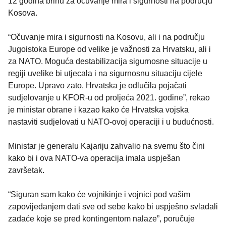
12 godina brinu za očuvanje mira i sigurnosti na području
Kosova.
“Očuvanje mira i sigurnosti na Kosovu, ali i na području
Jugoistoka Europe od velike je važnosti za Hrvatsku, ali i
za NATO. Moguća destabilizacija sigurnosne situacije u
regiji uvelike bi utjecala i na sigurnosnu situaciju cijele
Europe. Upravo zato, Hrvatska je odlučila pojačati
sudjelovanje u KFOR-u od proljeća 2021. godine”, rekao
je ministar obrane i kazao kako će Hrvatska vojska
nastaviti sudjelovati u NATO-ovoj operaciji i u budućnosti.
Ministar je generalu Kajariju zahvalio na svemu što čini
kako bi i ova NATO-va operacija imala uspješan
završetak.
“Siguran sam kako će vojnikinje i vojnici pod vašim
zapovijedanjem dati sve od sebe kako bi uspješno svladali
zadaće koje se pred kontingentom nalaze”, poručuje