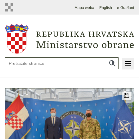
Mapa weba
English
e-Građani