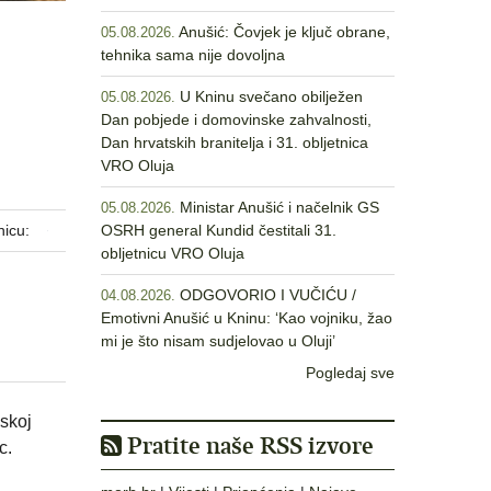
Anušić: Čovjek je ključ obrane,
05.08.2026.
tehnika sama nije dovoljna
U Kninu svečano obilježen
05.08.2026.
Dan pobjede i domovinske zahvalnosti,
Dan hrvatskih branitelja i 31. obljetnica
VRO Oluja
Ministar Anušić i načelnik GS
05.08.2026.
nicu:
OSRH general Kundid čestitali 31.
obljetnicu VRO Oluja
ODGOVORIO I VUČIĆU /
04.08.2026.
Emotivni Anušić u Kninu: ‘Kao vojniku, žao
mi je što nisam sudjelovao u Oluji’
Pogledaj sve
nskoj
Pratite naše RSS izvore
c.