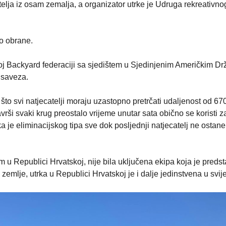
elja iz osam zemalja, a organizator utrke je Udruga rekreativno
vo obrane.
tskoj Backyard federaciji sa sjedištem u Sjedinjenim Američkim D
 saveza.
 što svi natjecatelji moraju uzastopno pretrčati udaljenost od 67
ši svaki krug preostalo vrijeme unutar sata obično se koristi z
rka je eliminacijskog tipa sve dok posljednji natjecatelj ne ostan
u Republici Hrvatskoj, nije bila uključena ekipa koja je predst
emlje, utrka u Republici Hrvatskoj je i dalje jedinstvena u svije