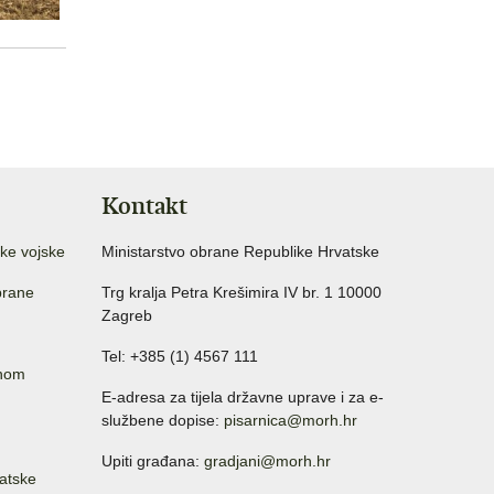
Kontakt
ke vojske
Ministarstvo obrane Republike Hrvatske
brane
Trg kralja Petra Krešimira IV br. 1 10000
Zagreb
Tel: +385 (1) 4567 111
anom
E-adresa za tijela državne uprave i za e-
službene dopise:
pisarnica@morh.hr
Upiti građana:
gradjani@morh.hr
atske