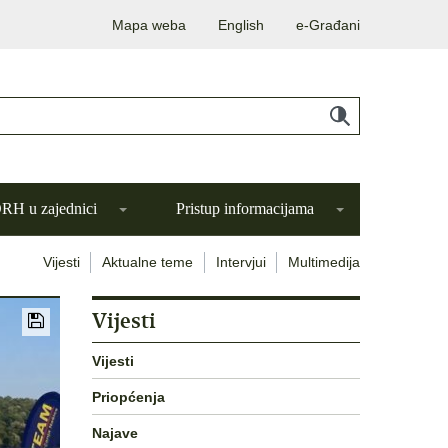
Mapa weba
English
e-Građani
H u zajednici
Pristup informacijama
Vijesti
Aktualne teme
Intervjui
Multimedija
Vijesti
Vijesti
Priopćenja
Najave