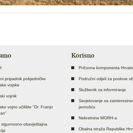
jamo
Korisno
H
Pričuvna komponenta Hrvats
ni pripadnik pobjedničke
Područni odjeli za poslove o
ske vojske
Službenik za informiranje
ski vojnik
Savjetovanje sa zainteresir
sko vojno učilište “Dr. Franjo
javnošću
an”
Nekretnine MORH-a
 sigurnosno-obavještajna
Obalna straža Republike Hrv
ija