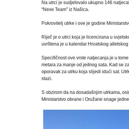
Na utrci je sudjelovalo ukupno 146 natjecat
“Nexe Team” iz Našica.
Pokrovitelj utrke i ove je godine Ministarst
Riječ je o utrci koja je licencirana u svje
uvrštena je u kalendar Hrvatskog atletskog
Specifičnost ove vrste natjecanja je u tome
metara za manje od jednog sata. Kad se zavr
oporavak za utrku koja slijedi idući sat. Ut
stazi.
S obzirom da na dosadašnjim utrkama, osim 
Ministarstvo obrane i Oružane snage jedne z