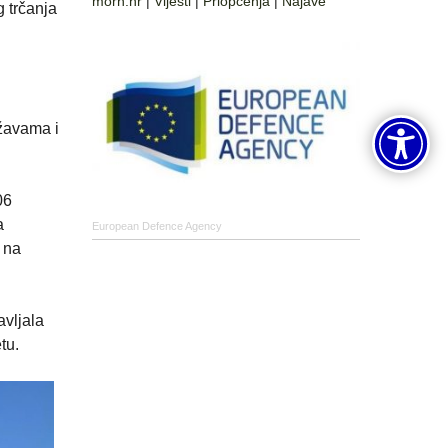
morh.hr
|
Vijesti
|
Priopćenja
|
Najave
g trčanja
ržavama i
06
a
European Defence Agency
e na
avljala
tu.