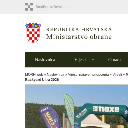
Središnji državni portal
Naslovnica
Vijesti
O nama
MORH web »
Naslovnica
»
Vijesti, najave i priopćenja
»
Vijesti
»
M
Backyard Ultra 2026