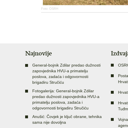
Foto: OSRH
Najnovije
Izdva
General-bojnik Zdilar predao dužnosti
OSR
zapovjednika HVU-a primatelju
Posta
poslova, zadaća i odgovornosti
Hrvat
brigadiru Stručiću
Fotogalerija: General-bojnik Zdilar
Hrvat
predao dužnosti zapovjednika HVU-a
primatelju poslova, zadaća i
Hrvat
odgovornosti brigadiru Stručiću
Tuđm
Anušić: Čovjek je ključ obrane, tehnika
Vojna
sama nije dovoljna
agenc