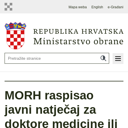
Mapa weba
English
e-Građani
MORH raspisao
javni natječaj za
doktore medicine ili