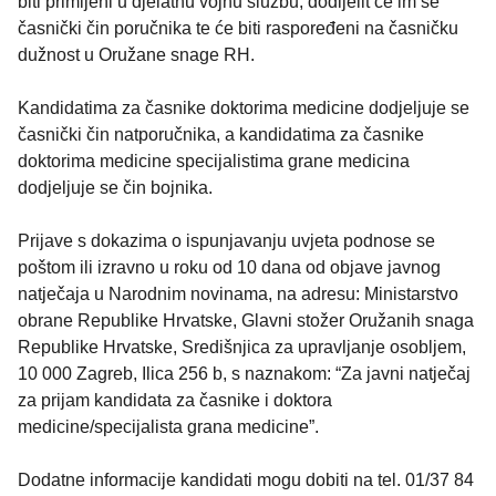
biti primljeni u djelatnu vojnu službu, dodijelit će im se
časnički čin poručnika te će biti raspoređeni na časničku
dužnost u Oružane snage RH.
Kandidatima za časnike doktorima medicine dodjeljuje se
časnički čin natporučnika, a kandidatima za časnike
doktorima medicine specijalistima grane medicina
dodjeljuje se čin bojnika.
Prijave s dokazima o ispunjavanju uvjeta podnose se
poštom ili izravno u roku od 10 dana od objave javnog
natječaja u Narodnim novinama, na adresu: Ministarstvo
obrane Republike Hrvatske, Glavni stožer Oružanih snaga
Republike Hrvatske, Središnjica za upravljanje osobljem,
10 000 Zagreb, Ilica 256 b, s naznakom: “Za javni natječaj
za prijam kandidata za časnike i doktora
medicine/specijalista grana medicine”.
Dodatne informacije kandidati mogu dobiti na tel. 01/37 84