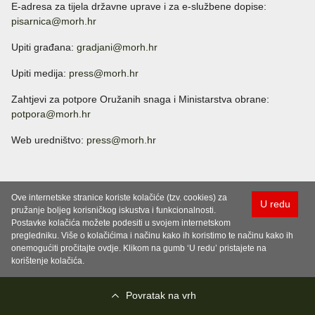
E-adresa za tijela državne uprave i za e-službene dopise:
pisarnica@morh.hr
Upiti građana:
gradjani@morh.hr
Upiti medija:
press@morh.hr
Zahtjevi za potpore Oružanih snaga i Ministarstva obrane:
potpora@morh.hr
Web uredništvo:
press@morh.hr
Ove internetske stranice koriste kolačiće (tzv. cookies) za
U redu
pružanje boljeg korisničkog iskustva i funkcionalnosti.
Postavke kolačića možete podesiti u svojem internetskom
pregledniku. Više o kolačićima i načinu kako ih koristimo te načinu kako ih
onemogućiti pročitajte ovdje. Klikom na gumb ‘U redu’ pristajete na
korištenje kolačića.
Povratak na vrh