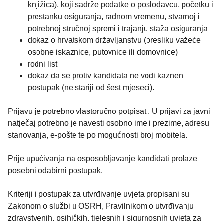
knjižica), koji sadrže podatke o poslodavcu, početku i
prestanku osiguranja, radnom vremenu, stvarnoj i
potrebnoj stručnoj spremi i trajanju staža osiguranja
dokaz o hrvatskom državljanstvu (presliku važeće
osobne iskaznice, putovnice ili domovnice)
rodni list
dokaz da se protiv kandidata ne vodi kazneni
postupak (ne stariji od šest mjeseci).
Prijavu je potrebno vlastoručno potpisati. U prijavi za javni
natječaj potrebno je navesti osobno ime i prezime, adresu
stanovanja, e-pošte te po mogućnosti broj mobitela.
Prije upućivanja na osposobljavanje kandidati prolaze
posebni odabirni postupak.
Kriteriji i postupak za utvrđivanje uvjeta propisani su
Zakonom o službi u OSRH, Pravilnikom o utvrđivanju
zdravstvenih, psihičkih, tjelesnih i sigurnosnih uvjeta za