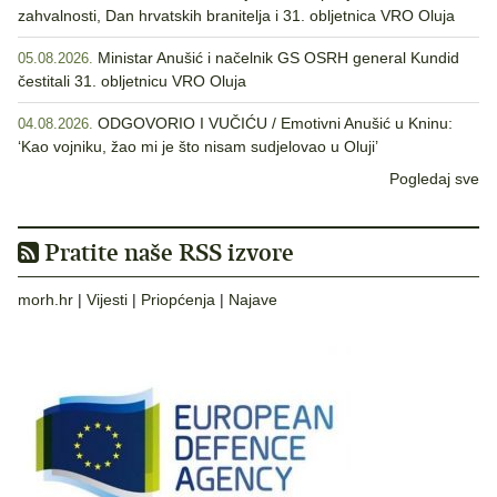
zahvalnosti, Dan hrvatskih branitelja i 31. obljetnica VRO Oluja
Ministar Anušić i načelnik GS OSRH general Kundid
05.08.2026.
čestitali 31. obljetnicu VRO Oluja
ODGOVORIO I VUČIĆU / Emotivni Anušić u Kninu:
04.08.2026.
‘Kao vojniku, žao mi je što nisam sudjelovao u Oluji’
Pogledaj sve
Pratite naše RSS izvore
morh.hr
|
Vijesti
|
Priopćenja
|
Najave