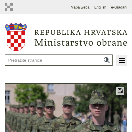
Mapa weba
English
e-Građani