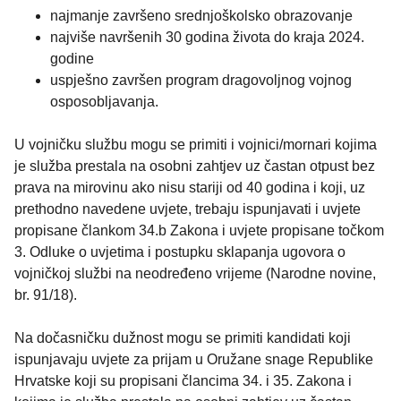
najmanje završeno srednjoškolsko obrazovanje
najviše navršenih 30 godina života do kraja 2024.
godine
uspješno završen program dragovoljnog vojnog
osposobljavanja.
U vojničku službu mogu se primiti i vojnici/mornari kojima
je služba prestala na osobni zahtjev uz častan otpust bez
prava na mirovinu ako nisu stariji od 40 godina i koji, uz
prethodno navedene uvjete, trebaju ispunjavati i uvjete
propisane člankom 34.b Zakona i uvjete propisane točkom
3. Odluke o uvjetima i postupku sklapanja ugovora o
vojničkoj službi na neodređeno vrijeme (Narodne novine,
br. 91/18).
Na dočasničku dužnost mogu se primiti kandidati koji
ispunjavaju uvjete za prijam u Oružane snage Republike
Hrvatske koji su propisani člancima 34. i 35. Zakona i