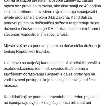
kojima je služba prestala na osobni zahtjev uz častan
otpust bez prava na mirovinu, ako nisu stariji od 40 godina
i koji uz prethodno navedene uvjete moraju ispunjavati i
uvjete propisane člankom 34.b Zakona. Kandidati za
ponovni prijam na dočasničku dužnost raspoređuju se na
dužnost u Oružane snage RH u skladu s osobnim činom i
stečenom vojnostručnom specijalnosti.
Mjesto službe za ponovni prijam na dočasničku dužnost je
teritorij Republike Hrvatske.
Uz prijavu na natječaj kandidati su dužni priložiti: presliku
osobne iskaznice, rodni list, svjedodžbu/diplomu o
završenom obrazovanju i uvjerenje da se protiv njih ne
vodi kazneni postupak, koje ne smije biti starije od šest
mjeseci.
Kandidati koji ne podnesu pravodobnu i urednu prijavu ili
ne ispunjavaju uvjete iz natječaja, neće biti smatrani