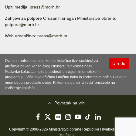
Upiti medija:
press@morh.hr
Zahtjevi za potpore Oružanih snaga i Ministarstva obrane:
potpora@morh.hr
Web uredništvo:
press@morh.hr
Ove internetske stranice koriste kolačiće (tzv. cookies) za
U redu
pružanje boljeg korisničkog iskustva i funkcionalnosti.
Postavke kolačića možete podesiti u svojem internetskom
pregledniku. Više o kolačićima i načinu kako ih koristimo te načinu kako ih
onemogućiti pročitajte ovdje. Klikom na gumb ‘U redu’ pristajete na
korištenje kolačića.
Povratak na vrh
Copyright © 2008-2026 Ministarstvo obrane Republike Hrvatske..
Uvjeti
korištenja
.