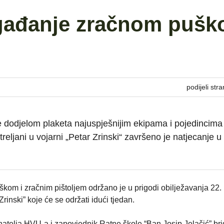
gađanje zračnom puš
podijeli stra
 dodjelom plaketa najuspješnijim ekipama i pojedincima
reljani u vojarni „Petar Zrinski“ završeno je natjecanje u
kom i zračnim pištoljem održano je u prigodi obilježavanja 22.
rinski” koje će se održati idući tjedan.
natelja HVU-a i zapovjednik Ratne škole “Ban Josip Jelačić” br