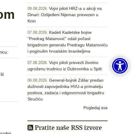
Vojni piloti HRZ-a u akciji na
09.08.2026.
kom
Dinari: Ozlijeđeni Nijemac prevezen u
Knin
Kadeti Kadetske bojne
07.08.2026.
“Predrag Matanović” odali počast
brigadnom generalu Predragu Matanoviću
i poginulim hrvatskim braniteljima
nicu:
Vojni piloti prevezli životno
07.08.2026.
ugroženu trudnicu iz Dubrovnika u Split
 u
General-bojnik Zdilar predao
06.08.2026.
dužnosti zapovjednika HVU-a primatelju
poslova, zadaća i odgovornosti brigadiru
Stručiću
Pogledaj sve
Pratite naše RSS izvore
igadni