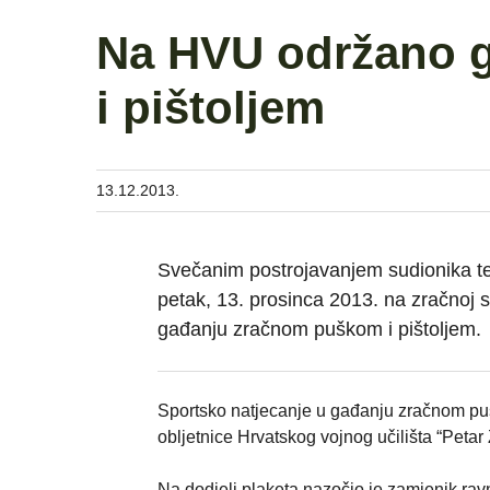
Na HVU održano 
i pištoljem
13.12.2013.
Svečanim postrojavanjem sudionika te
petak, 13. prosinca 2013. na zračnoj st
gađanju zračnom puškom i pištoljem.
Sportsko natjecanje u gađanju zračnom puš
obljetnice Hrvatskog vojnog učilišta “Petar Z
Na dodjeli plaketa nazočio je zamjenik rav