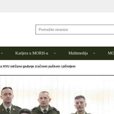
Karijera u MORH-u
Multimedija
MOR
a HVU održano gađanje zračnom puškom i pištoljem