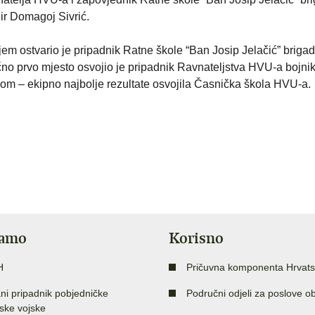
ir Domagoj Sivrić.
jem ostvario je pripadnik Ratne škole “Ban Josip Jelačić” brigad
no prvo mjesto osvojio je pripadnik Ravnateljstva HVU-a bojni
m – ekipno najbolje rezultate osvojila Časnička škola HVU-a.
jamo
Korisno
H
Pričuvna komponenta Hrvats
ni pripadnik pobjedničke
Područni odjeli za poslove o
ske vojske