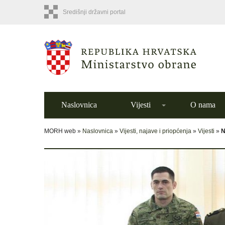
Središnji državni portal
Naslovnica
Vijesti
O nama
MORH web »
Naslovnica
»
Vijesti, najave i priopćenja
»
Vijesti
»
N