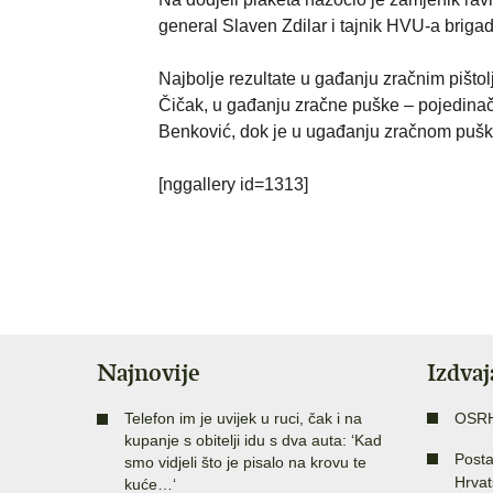
general Slaven Zdilar i tajnik HVU-a brigad
Najbolje rezultate u gađanju zračnim pištol
Čičak, u gađanju zračne puške – pojedinač
Benković, dok je u ugađanju zračnom puško
[nggallery id=1313]
Najnovije
Izdva
Telefon im je uvijek u ruci, čak i na
OSR
kupanje s obitelji idu s dva auta: ‘Kad
Posta
smo vidjeli što je pisalo na krovu te
Hrvat
kuće…‘