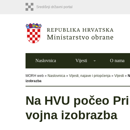
Središnji državni portal
Naslovnica
Vijesti
O nama
MORH web »
Naslovnica
»
Vijesti, najave i priopćenja
»
Vijesti
»
N
izobrazba
Na HVU počeo Pri
vojna izobrazba