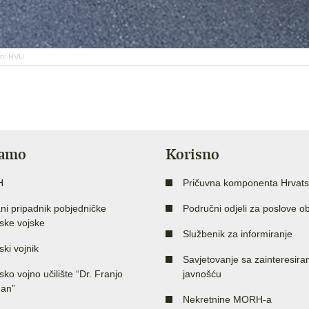
to: HVU
jamo
Korisno
H
Pričuvna komponenta Hrvats
ni pripadnik pobjedničke
Područni odjeli za poslove o
ske vojske
Službenik za informiranje
ski vojnik
Savjetovanje sa zainteresir
sko vojno učilište “Dr. Franjo
javnošću
an”
Nekretnine MORH-a