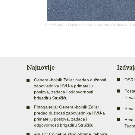
Na HVU počeo Pripremni kamp kadeta i vojna izobrazba | Fo
Najnovije
Izdva
General-bojnik Zdilar predao dužnosti
OSR
zapovjednika HVU-a primatelju
Posta
poslova, zadaća i odgovornosti
Hrvat
brigadiru Stručiću
Fotogalerija: General-bojnik Zdilar
Hrvat
predao dužnosti zapovjednika HVU-a
primatelju poslova, zadaća i
Hrvat
odgovornosti brigadiru Stručiću
Tuđm
Anušić: Čovjek je ključ obrane, tehnika