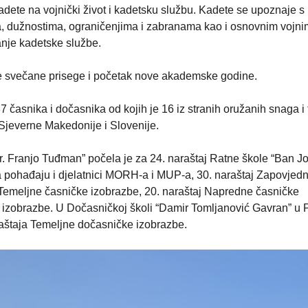
adete na vojnički život i kadetsku službu. Kadete se upoznaje s
a, dužnostima, ograničenjima i zabranama kao i osnovnim vojni
anje kadetske službe.
e svečane prisege i početak nove akademske godine.
7 časnika i dočasnika od kojih je 16 iz stranih oružanih snaga i 
Sjeverne Makedonije i Slovenije.
. Franjo Tuđman” počela je za 24. naraštaj Ratne škole “Ban J
a pohađaju i djelatnici MORH-a i MUP-a, 30. naraštaj Zapovjed
j Temeljne časničke izobrazbe, 20. naraštaj Napredne časničke
e izobrazbe. U Dočasničkoj školi “Damir Tomljanović Gavran” u 
raštaja Temeljne dočasničke izobrazbe.