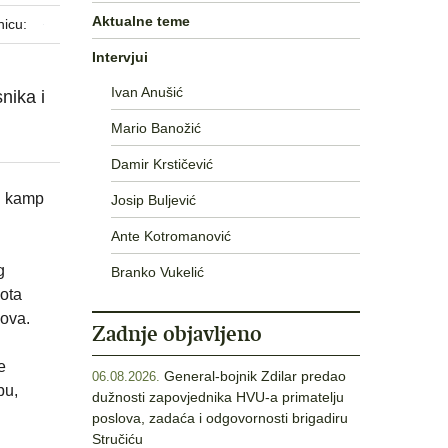
Aktualne teme
nicu:
Intervjui
Ivan Anušić
nika i
Mario Banožić
Damir Krstičević
ni kamp
Josip Buljević
Ante Kotromanović
g
Branko Vukelić
lota
sova.
Zadnje objavljeno
e
General-bojnik Zdilar predao
06.08.2026.
bu,
dužnosti zapovjednika HVU-a primatelju
poslova, zadaća i odgovornosti brigadiru
Stručiću