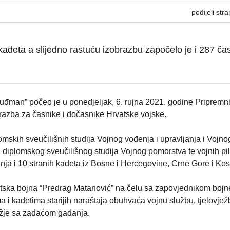
podijeli stra
deta a slijedno rastuću izobrazbu započelo je i 287 čas
Tuđman” počeo je u ponedjeljak, 6. rujna 2021. godine Priprem
brazba za časnike i dočasnike Hrvatske vojske.
kih sveučilišnih studija Vojnog vođenja i upravljanja i Vojno
i diplomskog sveučilišnog studija Vojnog pomorstva te vojnih pi
inja i 10 stranih kadeta iz Bosne i Hercegovine, Crne Gore i Ko
etska bojna “Predrag Matanović” na čelu sa zapovjednikom bojn
i kadetima starijih naraštaja obuhvaća vojnu službu, tjelovjež
užje sa zadaćom gađanja.