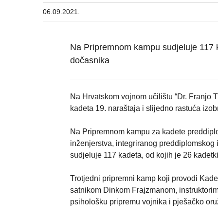
06.09.2021.
Na Pripremnom kampu sudjeluje 117 ka
dočasnika
Na Hrvatskom vojnom učilištu “Dr. Franjo 
kadeta 19. naraštaja i slijedno rastuća izo
Na Pripremnom kampu za kadete preddiploms
inženjerstva, integriranog preddiplomskog 
sudjeluje 117 kadeta, od kojih je 26 kadetk
Trotjedni pripremni kamp koji provodi Kad
satnikom Dinkom Frajzmanom, instruktorima 
psihološku pripremu vojnika i pješačko or