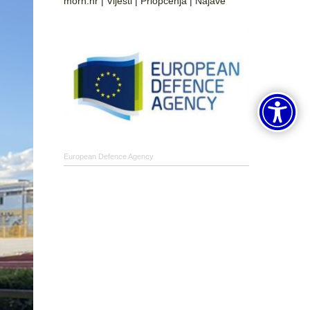
morh.hr
|
Vijesti
|
Priopćenja
|
Najave
European Defence Agency