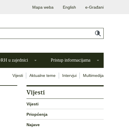
Mapa weba
English
e-Građani
H u zajednici
Pristup informacijama
Vijesti
Aktualne teme
Intervjui
Multimedija
Vijesti
Vijesti
Priopćenja
Najave