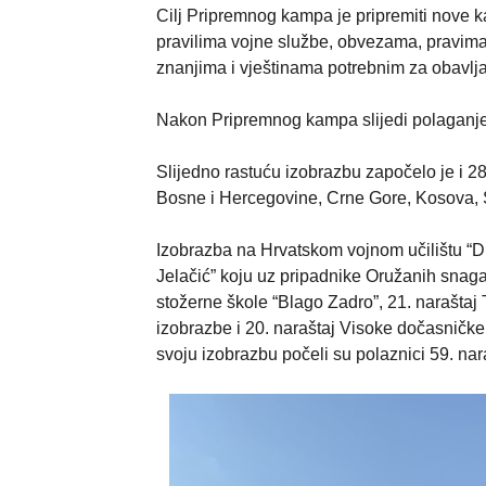
Cilj Pripremnog kampa je pripremiti nove k
pravilima vojne službe, obvezama, pravim
znanjima i vještinama potrebnim za obavlj
Nakon Pripremnog kampa slijedi polaganj
Slijedno rastuću izobrazbu započelo je i 28
Bosne i Hercegovine, Crne Gore, Kosova, 
Izobrazba na Hrvatskom vojnom učilištu “Dr
Jelačić” koju uz pripadnike Oružanih snag
stožerne škole “Blago Zadro”, 21. narašta
izobrazbe i 20. naraštaj Visoke dočasničk
svoju izobrazbu počeli su polaznici 59. na