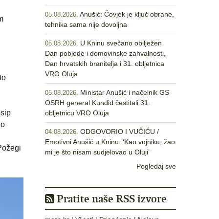
Anušić: Čovjek je ključ obrane,
05.08.2026.
m
tehnika sama nije dovoljna
U Kninu svečano obilježen
05.08.2026.
Dan pobjede i domovinske zahvalnosti,
Dan hrvatskih branitelja i 31. obljetnica
VRO Oluja
to
Ministar Anušić i načelnik GS
05.08.2026.
OSRH general Kundid čestitali 31.
osip
obljetnicu VRO Oluja
no
ODGOVORIO I VUČIĆU /
04.08.2026.
Emotivni Anušić u Kninu: ‘Kao vojniku, žao
Požegi
mi je što nisam sudjelovao u Oluji’
Pogledaj sve
Pratite naše RSS izvore