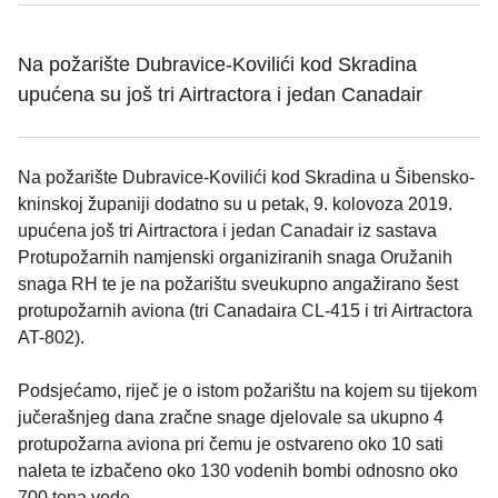
Na požarište Dubravice-Kovilići kod Skradina
upućena su još tri Airtractora i jedan Canadair
Na požarište Dubravice-Kovilići kod Skradina u Šibensko-
kninskoj županiji dodatno su u petak, 9. kolovoza 2019.
upućena još tri Airtractora i jedan Canadair iz sastava
Protupožarnih namjenski organiziranih snaga Oružanih
snaga RH te je na požarištu sveukupno angažirano šest
protupožarnih aviona (tri Canadaira CL-415 i tri Airtractora
AT-802).
Podsjećamo, riječ je o istom požarištu na kojem su tijekom
jučerašnjeg dana zračne snage djelovale sa ukupno 4
protupožarna aviona pri čemu je ostvareno oko 10 sati
naleta te izbačeno oko 130 vodenih bombi odnosno oko
700 tona vode.