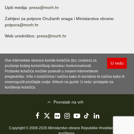
Upiti medija:
press@morh.hr
Zahtjevi za potpore Oružanih snaga i Ministarstva obrane:
potpora@morh.hr
Web uredništvo:
press@morh.hr
Ove internetske stranice koriste kolačiće (tzv. cookies) za
U redu
pružanje boljeg korisničkog iskustva i funkcionalnosti.
Postavke kolačića možete podesiti u svojem internetskom
pregledniku. Više o kolačićima i načinu kako ih koristimo te načinu kako ih
onemogućiti pročitajte ovdje. Klikom na gumb ‘U redu’ pristajete na
korištenje kolačića.
Povratak na vrh
Copyright © 2008-2026 Ministarstvo obrane Republike Hrvatske..
Uvjeti
korištenja
.