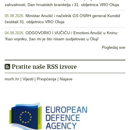
zahvalnosti, Dan hrvatskih branitelja i 31. obljetnica VRO Oluja
Ministar Anušić i načelnik GS OSRH general Kundid
05.08.2026.
čestitali 31. obljetnicu VRO Oluja
ODGOVORIO I VUČIĆU / Emotivni Anušić u Kninu:
04.08.2026.
‘Kao vojniku, žao mi je što nisam sudjelovao u Oluji’
Pogledaj sve
Pratite naše RSS izvore
morh.hr
|
Vijesti
|
Priopćenja
|
Najave