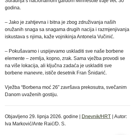
Suradnja s nacionalnom gardom Minnesote traje već 30
godina.
– Jako je zahtjevna i bitna je zbog združivanja naših
oružanih snaga sa snagama drugih nacija i razmjenjivanja
iskustava s njima, kaže vojnikinja Antonela Vučinić.
– Pokušavamo i uspijevamo uskladiti sve naše borbene
elemente – zemlja, kopno, zrak. Sama vježba provodi se
na više lokacija, ali ključna zadaća je uskladiti sve
borbene manevre, ističe desetnik Fran Šnidarić.
Vježba “Borbena moć 26” završava prekosutra, svečanim
Danom uvaženih gostiju.
Objavljeno 29. lipnja 2026. godine |
Dnevnik/HRT
| Autor:
Iva Marković/Ante Raić/D. S.