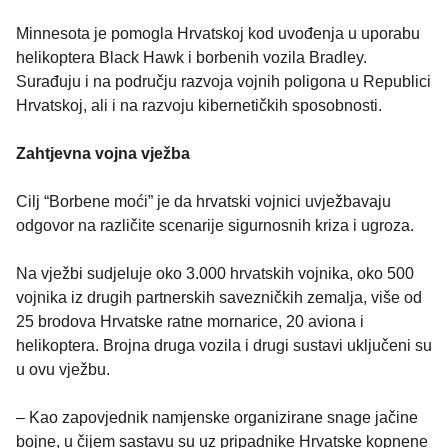
Minnesota je pomogla Hrvatskoj kod uvođenja u uporabu
helikoptera Black Hawk i borbenih vozila Bradley.
Surađuju i na području razvoja vojnih poligona u Republici
Hrvatskoj, ali i na razvoju kibernetičkih sposobnosti.
Zahtjevna vojna vježba
Cilj “Borbene moći” je da hrvatski vojnici uvježbavaju
odgovor na različite scenarije sigurnosnih kriza i ugroza.
Na vježbi sudjeluje oko 3.000 hrvatskih vojnika, oko 500
vojnika iz drugih partnerskih savezničkih zemalja, više od
25 brodova Hrvatske ratne mornarice, 20 aviona i
helikoptera. Brojna druga vozila i drugi sustavi uključeni su
u ovu vježbu.
– Kao zapovjednik namjenske organizirane snage jačine
bojne, u čijem sastavu su uz pripadnike Hrvatske kopnene