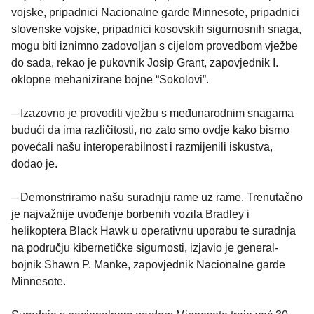
vojske, pripadnici Nacionalne garde Minnesote, pripadnici
slovenske vojske, pripadnici kosovskih sigurnosnih snaga,
mogu biti iznimno zadovoljan s cijelom provedbom vježbe
do sada, rekao je pukovnik Josip Grant, zapovjednik I.
oklopne mehanizirane bojne “Sokolovi”.
– Izazovno je provoditi vježbu s međunarodnim snagama
budući da ima različitosti, no zato smo ovdje kako bismo
povećali našu interoperabilnost i razmijenili iskustva,
dodao je.
– Demonstriramo našu suradnju rame uz rame. Trenutačno
je najvažnije uvođenje borbenih vozila Bradley i
helikoptera Black Hawk u operativnu uporabu te suradnja
na području kibernetičke sigurnosti, izjavio je general-
bojnik Shawn P. Manke, zapovjednik Nacionalne garde
Minnesote.