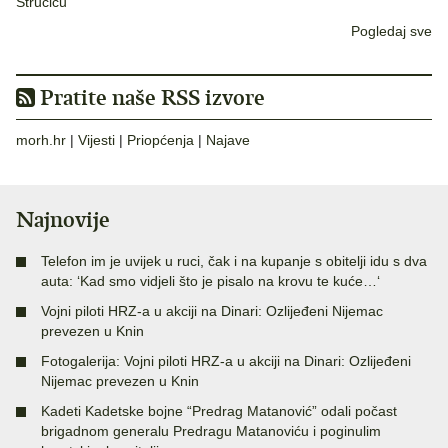
Stručiću
Pogledaj sve
Pratite naše RSS izvore
morh.hr
|
Vijesti
|
Priopćenja
|
Najave
Najnovije
Telefon im je uvijek u ruci, čak i na kupanje s obitelji idu s dva
auta: ‘Kad smo vidjeli što je pisalo na krovu te kuće…‘
Vojni piloti HRZ-a u akciji na Dinari: Ozlijeđeni Nijemac
prevezen u Knin
Fotogalerija: Vojni piloti HRZ-a u akciji na Dinari: Ozlijeđeni
Nijemac prevezen u Knin
Kadeti Kadetske bojne “Predrag Matanović” odali počast
brigadnom generalu Predragu Matanoviću i poginulim