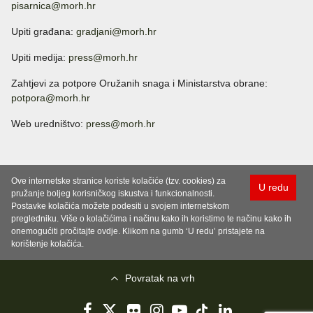
pisarnica@morh.hr
Upiti građana:
gradjani@morh.hr
Upiti medija:
press@morh.hr
Zahtjevi za potpore Oružanih snaga i Ministarstva obrane:
potpora@morh.hr
Web uredništvo:
press@morh.hr
Ove internetske stranice koriste kolačiće (tzv. cookies) za
U redu
pružanje boljeg korisničkog iskustva i funkcionalnosti.
Postavke kolačića možete podesiti u svojem internetskom
pregledniku. Više o kolačićima i načinu kako ih koristimo te načinu kako ih
onemogućiti pročitajte ovdje. Klikom na gumb ‘U redu’ pristajete na
korištenje kolačića.
Povratak na vrh