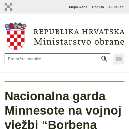
Mapa weba
English
e-Građani
Nacionalna garda
Minnesote na vojnoj
vježbi “Borbena