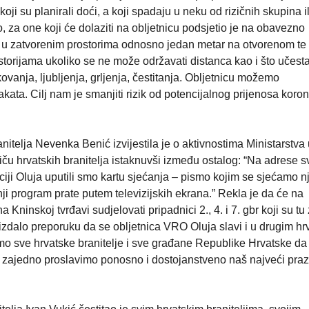
oji su planirali doći, a koji spadaju u neku od rizičnih skupina i
, za one koji će dolaziti na obljetnicu podsjetio je na obavezno
ra u zatvorenim prostorima odnosno jedan metar na otvorenom te
orijama ukoliko se ne može održavati distanca kao i što učesta
kovanja, ljubljenja, grljenja, čestitanja. Obljetnicu možemo
takata. Cilj nam je smanjiti rizik od potencijalnog prijenosa koro
nitelja Nevenka Benić izvijestila je o aktivnostima Ministarstva 
iču hrvatskih branitelja istaknuvši između ostalog: “Na adrese s
aciji Oluja uputili smo kartu sjećanja – pismo kojim se sjećamo nj
 program prate putem televizijskih ekrana.” Rekla je da će na
 Kninskoj tvrđavi sudjelovati pripadnici 2., 4. i 7. gbr koji su tu
o izdalo preporuku da se obljetnica VRO Oluja slavi i u drugim h
amo sve hrvatske branitelje i sve građane Republike Hrvatske da 
 zajedno proslavimo ponosno i dostojanstveno naš najveći praz