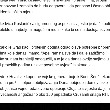
itelja Ivan Vukić čestitao je svim hrvatskim braniteljima, svojim
đer pozvao i zamolio da budu odgovorni i da ponosno i časno obi
pidemioloških mjera.
 Ivica Kostanić sa sigurnosnog aspekta izvijestio je da će poli
oteklo u najboljem mogućem redu i kako bi se na dostojanstven
ako je Grad kao i proteklih godina odradio sve potrebne pripre
tima koje danas imamo. “Apeliram na sve da i dalje zadržimo
o su nam branitelji omogućili, a to je da danas ovdje stojimo u
i proteklih godina uz ove posebne uvjete” istaknuo je.
nik Hrvatske kopnene vojske general-bojnik Boris Šerić rekao
dina pružiti potporu obilježavanju Dana pobjede i domovinske
 obljetnice vojno redarstvene operacije Oluja te izvijestio da je 
svečanosti angažirano oko 150 pripadnika Oružanih snaga RH.