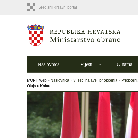
Središnji državni portal
Naslovnica
Vijesti
O nama
MORH web »
Naslovnica
»
Vijesti, najave i priopćenja
»
Priopćenj
Oluja u Kninu