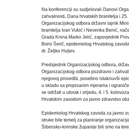
Na konferenciji su sudjelovali članovi Or
zahvalnosti, Dana hrvatskih branitelja i 25
Organizacijskog odbora državni tajnik Minis
branitelja Ivan Vukić i Nevenka Benić, nač
Grada Knina Marko Jelić, zapovjednik Pro
Boris Šerić, epidemiolog Hrvatskog zavoda 
dr. Željko Huljev.
Predsjednik Organizacijskog odbora, držav
Organizacijskog odbora pozdravio i zahvalio
njegovoj provedbi, posebno istaknuvši epi
u skladu sa propisanim mjerama i ograničen
se održati u utorak i srijedu, 4. i 5. kolov
Hrvatskim zavodom za javno zdravstvo obz
Epidemiolog Hrvatskog zavoda za javno zdr
struke bile temelj za planiranje organizaci
Šibensko-kninske županije bili smo na terenu,