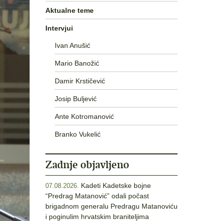
Aktualne teme
Intervjui
Ivan Anušić
Mario Banožić
Damir Krstičević
Josip Buljević
Ante Kotromanović
Branko Vukelić
Zadnje objavljeno
Kadeti Kadetske bojne
07.08.2026.
“Predrag Matanović” odali počast
brigadnom generalu Predragu Matanoviću
i poginulim hrvatskim braniteljima