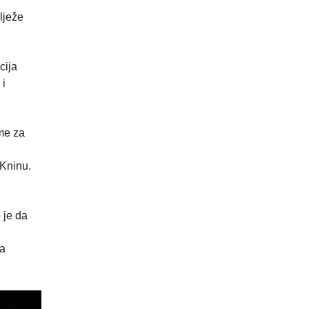
lježe
cija
 i
me za
 Kninu.
 je da
na