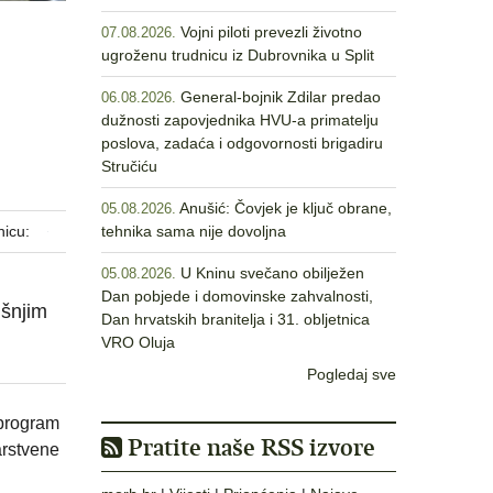
Vojni piloti prevezli životno
07.08.2026.
ugroženu trudnicu iz Dubrovnika u Split
General-bojnik Zdilar predao
06.08.2026.
dužnosti zapovjednika HVU-a primatelju
poslova, zadaća i odgovornosti brigadiru
Stručiću
Anušić: Čovjek je ključ obrane,
05.08.2026.
nicu:
tehnika sama nije dovoljna
U Kninu svečano obilježen
05.08.2026.
Dan pobjede i domovinske zahvalnosti,
išnjim
Dan hrvatskih branitelja i 31. obljetnica
VRO Oluja
Pogledaj sve
 program
Pratite naše RSS izvore
arstvene