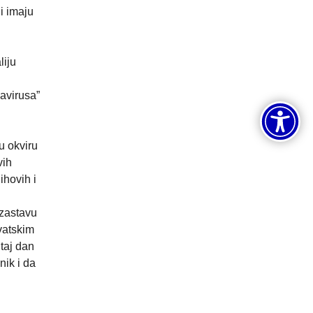
li imaju
liju
navirusa”
u okviru
vih
ihovih i
 zastavu
rvatskim
taj dan
nik i da