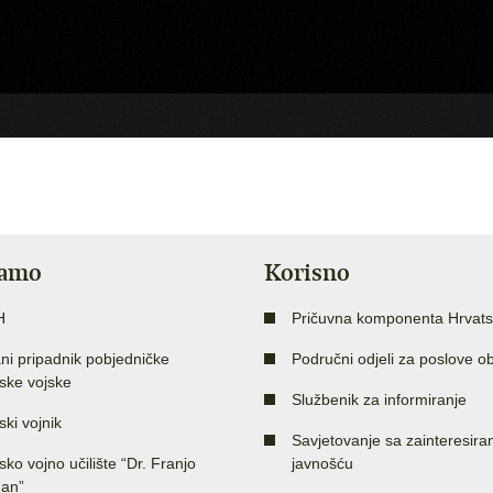
jamo
Korisno
H
Pričuvna komponenta Hrvats
ni pripadnik pobjedničke
Područni odjeli za poslove o
ske vojske
Službenik za informiranje
ski vojnik
Savjetovanje sa zainteresir
sko vojno učilište “Dr. Franjo
javnošću
an”