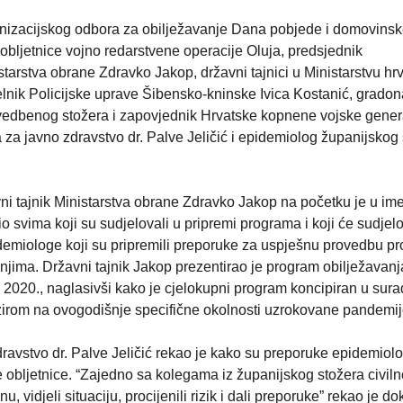
ganizacijskog odbora za obilježavanje Dana pobjede i domovins
. obljetnice vojno redarstvene operacije Oluja, predsjednik
tarstva obrane Zdravko Jakop, državni tajnici u Ministarstvu hr
elnik Policijske uprave Šibensko-kninske Ivica Kostanić, gradon
vedbenog stožera i zapovjednik Hrvatske kopnene vojske gener
za javno zdravstvo dr. Palve Jeličić i epidemiolog županijskog
ni tajnik Ministarstva obrane Zdravko Jakop na početku je u im
 svima koji su sudjelovali u pripremi programa i koji će sudjelo
demiologe koji su pripremili preporuke za uspješnu provedbu p
jima. Državni tajnik Jakop prezentirao je program obilježavanja
oza 2020., naglasivši kako je cjelokupni program koncipiran u sura
irom na ovogodišnje specifične okolnosti uzrokovane pandemi
avstvo dr. Palve Jeličić rekao je kako su preporuke epidemiol
je obljetnice. “Zajedno sa kolegama iz županijskog stožera civiln
 vidjeli situaciju, procijenili rizik i dali preporuke” rekao je do