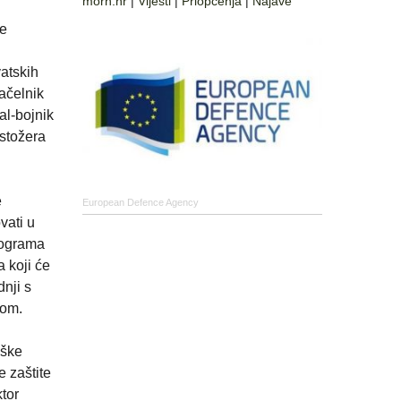
morh.hr
|
Vijesti
|
Priopćenja
|
Najave
ke
vatskih
ačelnik
al-bojnik
 stožera
e
European Defence Agency
vati u
rograma
 koji će
dnji s
jom.
oške
e zaštite
ktor