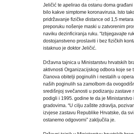
Jeličić te apelirao da ostanu doma građani k
bilo kakve simptome koronavirusa. Isto tako
pridržavanje fizičke distance od 1,5 meta
preporuku nošenje maski u zatvorenim prost
naviku dezinficiranja ruku. “Izbjegavajte ru
dostojanstveno proslaviti i bez fizičkih kon
istaknuo je doktor Jeličić.
Državna tajnica u Ministarstvu hrvatskih bra
aktivnosti Organizacijskog odbora koje se t
članova obitelji poginulih i nestalih u oper
naših poginulih sa zamolbom da ovogodišnji
središnjoj svečanosti u podizanju zastave na
podigli i 1995. godine te da je Ministarstv
gradovima. “U cilju zaštite zdravlja, poziv
izvjese zastavu Republike Hrvatske, da svi
ostanemo odgovorni” zaključila je.