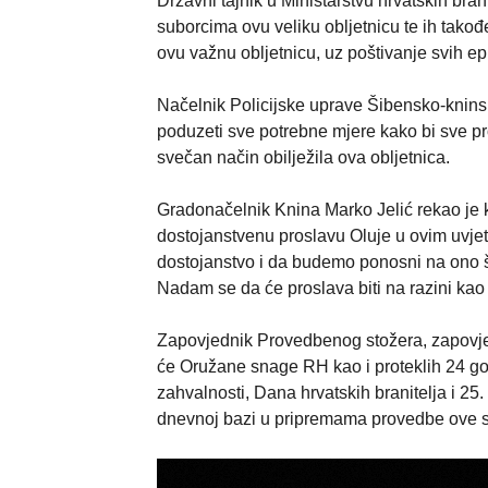
Državni tajnik u Ministarstvu hrvatskih bran
suborcima ovu veliku obljetnicu te ih tako
ovu važnu obljetnicu, uz poštivanje svih e
Načelnik Policijske uprave Šibensko-kninske
poduzeti sve potrebne mjere kako bi sve pr
svečan način obilježila ova obljetnica.
Gradonačelnik Knina Marko Jelić rekao je k
dostojanstvenu proslavu Oluje u ovim uvje
dostojanstvo i da budemo ponosni na ono št
Nadam se da će proslava biti na razini kao 
Zapovjednik Provedbenog stožera, zapovjed
će Oružane snage RH kao i proteklih 24 go
zahvalnosti, Dana hrvatskih branitelja i 25.
dnevnoj bazi u pripremama provedbe ove 