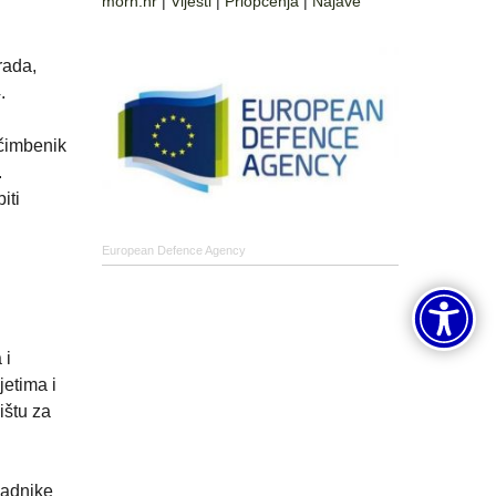
morh.hr
|
Vijesti
|
Priopćenja
|
Najave
rada,
.
 čimbenik
.
iti
European Defence Agency
 i
etima i
ištu za
padnike