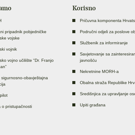
jamo
Korisno
H
Pričuvna komponenta Hrvats
ni pripadnik pobjedničke
Područni odjeli za poslove o
ske vojske
Službenik za informiranje
ski vojnik
Savjetovanje sa zainteresir
sko vojno učilište “Dr. Franjo
javnošću
an”
Nekretnine MORH-a
 sigurnosno-obavještajna
Obalna straža Republike Hrv
ija
Središnjica za upravljanje o
pilot
Upiti građana
a o pristupačnosti