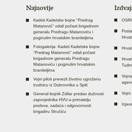
Najnovije
Izdva
Kadeti Kadetske bojne “Predrag
OSR
Matanović” odali počast brigadnom
Posta
generalu Predragu Matanoviću i
Hrvat
poginulim hrvatskim braniteljima
Fotogalerija: Kadeti Kadetske bojne
Hrvat
“Predrag Matanović” odali počast
brigadnom generalu Predragu
Hrvat
Matanoviću i poginulim hrvatskim
Tuđm
braniteljima
Vojna
Vojni piloti prevezli životno ugroženu
agenc
trudnicu iz Dubrovnika u Split
Vojni 
General-bojnik Zdilar predao dužnosti
zapovjednika HVU-a primatelju
Izjav
poslova, zadaća i odgovornosti
brigadiru Stručiću