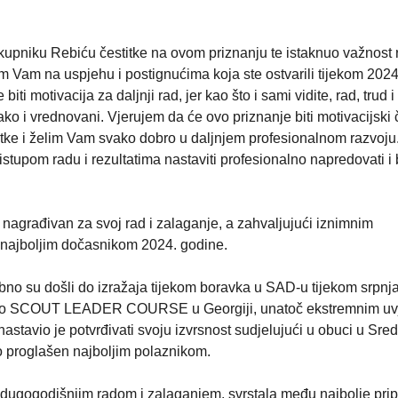
kupniku Rebiću čestitke na ovom priznanju te istaknuo važnost 
am Vam na uspjehu i postignućima koja ste ostvarili tijekom 2024
 motivacija za daljnji rad, jer kao što i sami vidite, rad, trud i
ako i vrednovani. Vjerujem da će ovo priznanje biti motivacijski
itke i želim Vam svako dobro u daljnjem profesionalnom razvoju
tupom radu i rezultatima nastaviti profesionalno napredovati i b
 nagrađivan za svoj rad i zalaganje, a zahvaljujući iznimnim
e najboljim dočasnikom 2024. godine.
no su došli do izražaja tijekom boravka u SAD-u tijekom srpnja
avršio SCOUT LEADER COURSE u Georgiji, unatoč ekstremnim uvj
astavio je potvrđivati svoju izvrsnost sudjelujući u obuci u Sred
o proglašen najboljim polaznikom.
dugogodišnjim radom i zalaganjem, svrstala među najbolje pri