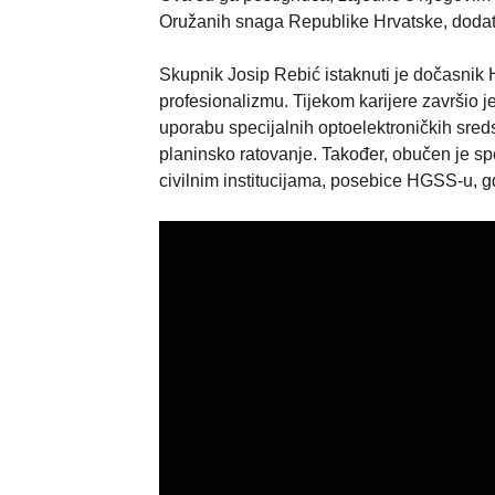
Oružanih snaga Republike Hrvatske, dodatn
Skupnik Josip Rebić istaknuti je dočasnik H
profesionalizmu. Tijekom karijere završio j
uporabu specijalnih optoelektroničkih sreds
planinsko ratovanje. Također, obučen je s
civilnim institucijama, posebice HGSS-u, g