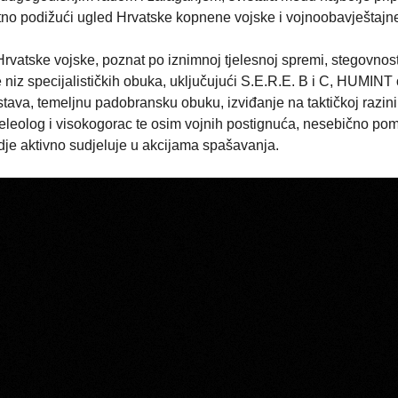
o podižući ugled Hrvatske kopnene vojske i vojnoobavještajne
rvatske vojske, poznat po iznimnoj tjelesnoj spremi, stegovnosti
e niz specijalističkih obuka, uključujući S.E.R.E. B i C, HUMINT
tava, temeljnu padobransku obuku, izviđanje na taktičkoj razini
peleolog i visokogorac te osim vojnih postignuća, nesebično po
dje aktivno sudjeluje u akcijama spašavanja.