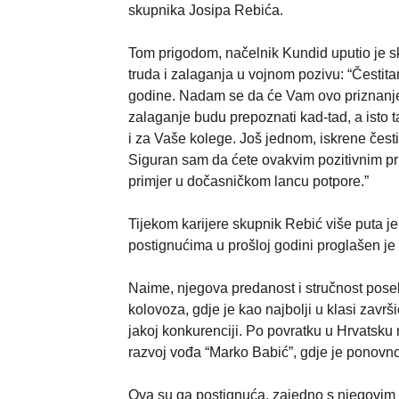
skupnika Josipa Rebića.
Tom prigodom, načelnik Kundid uputio je s
truda i zalaganja u vojnom pozivu: “Čestit
godine. Nadam se da će Vam ovo priznanje biti
zalaganje budu prepoznati kad-tad, a isto t
i za Vaše kolege. Još jednom, iskrene čest
Siguran sam da ćete ovakvim pozitivnim pris
primjer u dočasničkom lancu potpore.”
Tijekom karijere skupnik Rebić više puta je
postignućima u prošloj godini proglašen j
Naime, njegova predanost i stručnost poseb
kolovoza, gdje je kao najbolji u klasi z
jakoj konkurenciji. Po povratku u Hrvatsku n
razvoj vođa “Marko Babić”, gdje je ponovn
Ova su ga postignuća, zajedno s njegovim 