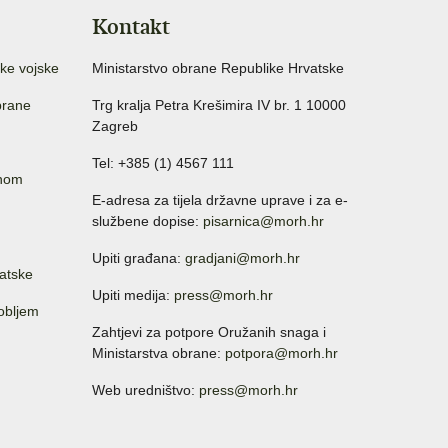
Kontakt
ke vojske
Ministarstvo obrane Republike Hrvatske
brane
Trg kralja Petra Krešimira IV br. 1 10000
Zagreb
Tel: +385 (1) 4567 111
anom
E-adresa za tijela državne uprave i za e-
službene dopise:
pisarnica@morh.hr
Upiti građana:
gradjani@morh.hr
atske
Upiti medija:
press@morh.hr
sobljem
Zahtjevi za potpore Oružanih snaga i
Ministarstva obrane:
potpora@morh.hr
Web uredništvo:
press@morh.hr