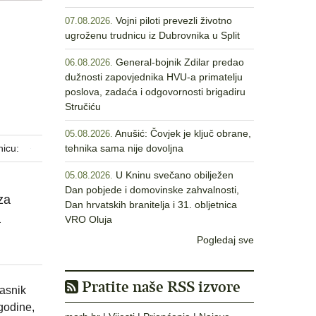
Vojni piloti prevezli životno
07.08.2026.
ugroženu trudnicu iz Dubrovnika u Split
p
General-bojnik Zdilar predao
06.08.2026.
dužnosti zapovjednika HVU-a primatelju
poslova, zadaća i odgovornosti brigadiru
Stručiću
Anušić: Čovjek je ključ obrane,
05.08.2026.
nicu:
tehnika sama nije dovoljna
U Kninu svečano obilježen
05.08.2026.
Dan pobjede i domovinske zahvalnosti,
za
Dan hrvatskih branitelja i 31. obljetnica
a
VRO Oluja
Pogledaj sve
Pratite naše RSS izvore
asnik
godine,