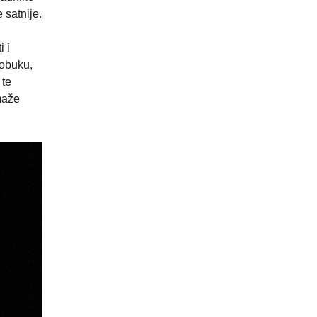
 satnije.
 i
 obuku,
 te
maže