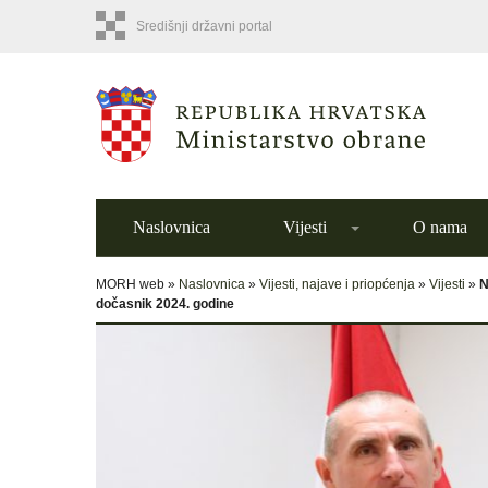
Središnji državni portal
Naslovnica
Vijesti
O nama
MORH web »
Naslovnica
»
Vijesti, najave i priopćenja
»
Vijesti
»
N
dočasnik 2024. godine