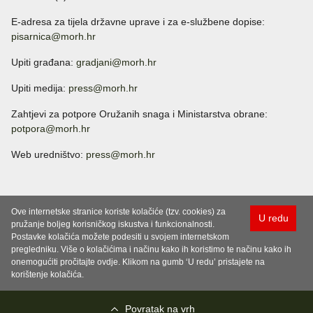
E-adresa za tijela državne uprave i za e-službene dopise:
pisarnica@morh.hr
Upiti građana:
gradjani@morh.hr
Upiti medija:
press@morh.hr
Zahtjevi za potpore Oružanih snaga i Ministarstva obrane:
potpora@morh.hr
Web uredništvo:
press@morh.hr
Ove internetske stranice koriste kolačiće (tzv. cookies) za
U redu
pružanje boljeg korisničkog iskustva i funkcionalnosti.
Postavke kolačića možete podesiti u svojem internetskom
pregledniku. Više o kolačićima i načinu kako ih koristimo te načinu kako ih
onemogućiti pročitajte ovdje. Klikom na gumb ‘U redu’ pristajete na
korištenje kolačića.
Povratak na vrh