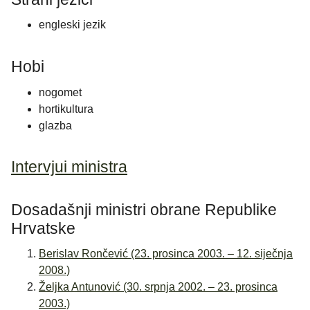
engleski jezik
Hobi
nogomet
hortikultura
glazba
Intervjui ministra
Dosadašnji ministri obrane Republike
Hrvatske
Berislav Rončević (23. prosinca 2003. – 12. siječnja
2008.)
Željka Antunović (30. srpnja 2002. – 23. prosinca
2003.)