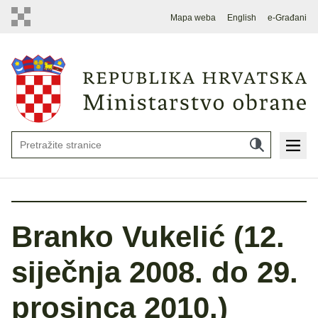
Mapa weba
English
e-Građani
Branko Vukelić (12.
siječnja 2008. do 29.
prosinca 2010.)