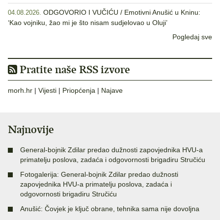
ODGOVORIO I VUČIĆU / Emotivni Anušić u Kninu:
04.08.2026.
‘Kao vojniku, žao mi je što nisam sudjelovao u Oluji’
Pogledaj sve
Pratite naše RSS izvore
morh.hr
|
Vijesti
|
Priopćenja
|
Najave
Najnovije
General-bojnik Zdilar predao dužnosti zapovjednika HVU-a
primatelju poslova, zadaća i odgovornosti brigadiru Stručiću
Fotogalerija: General-bojnik Zdilar predao dužnosti
zapovjednika HVU-a primatelju poslova, zadaća i
odgovornosti brigadiru Stručiću
Anušić: Čovjek je ključ obrane, tehnika sama nije dovoljna