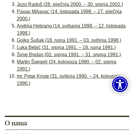
Jozo Radoš (28. siječnja 2000. – 30. srpnja 2002.)
Pavao Miljavac (14. listopada 1998. – 27. siječnja
2000.)
Andrija Hebrang (14. svibanja 1998. – 12. listopada
1998.)
Gojko Šušak (18. rujna 1991. – 03. svibnja 1998.)
Luka Bebić (31. srpnja 1991. – 18. rujna 1991.)
Šime Đodan (02. srpnja 1991. – 31. srpnja 1991.)
Martin Špegelj (24. kolovoza 1990. – 02. srpnja
1991.)
mr. Petar Kriste (31. svibnja 1990. – 24. kolovoza
1990.)
O nama