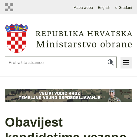
Mapa weba
English
e-Građani
Obavijest