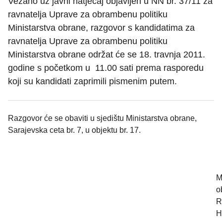
Vezano uz javni natječaj objavljen u NN br. 37/11 za
ravnatelja Uprave za obrambenu politiku
Ministarstva obrane, razgovor s kandidatima za
ravnatelja Uprave za obrambenu politiku
Ministarstva obrane održat će se 18. travnja 2011.
godine s početkom u 11.00 sati prema rasporedu
koji su kandidati zaprimili pismenim putem.
Razgovor će se obaviti u sjedištu Ministarstva obrane,
Sarajevska ceta br. 7, u objektu br. 17.
M
o
R
H