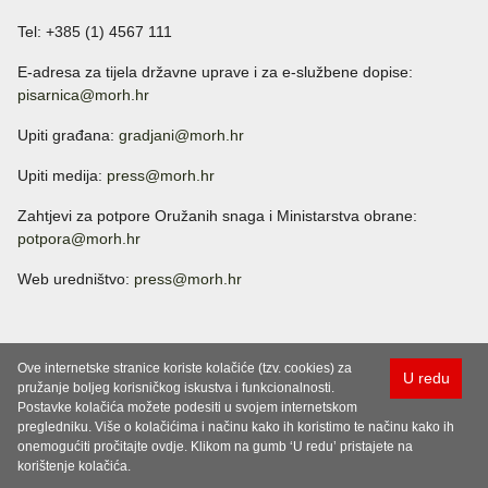
Tel: +385 (1) 4567 111
E-adresa za tijela državne uprave i za e-službene dopise:
pisarnica@morh.hr
Upiti građana:
gradjani@morh.hr
Upiti medija:
press@morh.hr
Zahtjevi za potpore Oružanih snaga i Ministarstva obrane:
potpora@morh.hr
Web uredništvo:
press@morh.hr
Ove internetske stranice koriste kolačiće (tzv. cookies) za
U redu
pružanje boljeg korisničkog iskustva i funkcionalnosti.
Postavke kolačića možete podesiti u svojem internetskom
pregledniku. Više o kolačićima i načinu kako ih koristimo te načinu kako ih
onemogućiti pročitajte ovdje. Klikom na gumb ‘U redu’ pristajete na
korištenje kolačića.