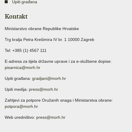
Upiti građana
Kontakt
Ministarstvo obrane Republike Hrvatske
Trg kralja Petra Krešimira IV br. 1 10000 Zagreb
Tel: +385 (1) 4567 111
E-adresa za tijela državne uprave i za e-službene dopise:
pisarnica@morh.hr
Upiti građana:
gradjani@morh.hr
Upiti medija:
press@morh.hr
Zahtjevi za potpore Oružanih snaga i Ministarstva obrane:
potpora@morh.hr
Web uredništvo:
press@morh.hr