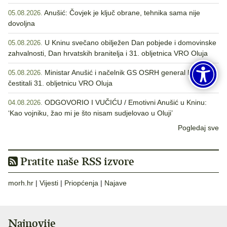
Anušić: Čovjek je ključ obrane, tehnika sama nije
05.08.2026.
dovoljna
U Kninu svečano obilježen Dan pobjede i domovinske
05.08.2026.
zahvalnosti, Dan hrvatskih branitelja i 31. obljetnica VRO Oluja
Ministar Anušić i načelnik GS OSRH general Kundid
05.08.2026.
čestitali 31. obljetnicu VRO Oluja
ODGOVORIO I VUČIĆU / Emotivni Anušić u Kninu:
04.08.2026.
‘Kao vojniku, žao mi je što nisam sudjelovao u Oluji’
Pogledaj sve
Pratite naše RSS izvore
morh.hr
|
Vijesti
|
Priopćenja
|
Najave
Najnovije