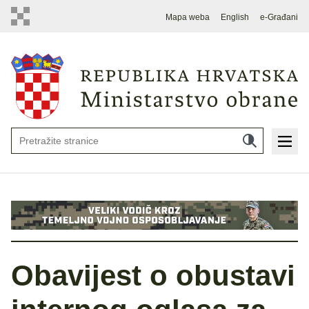
Mapa weba
English
e-Građani
Obavijest o obustavi