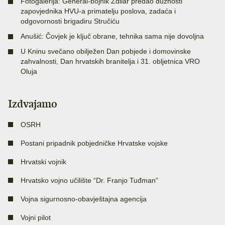
Fotogalerija: General-bojnik Zdilar predao dužnosti
zapovjednika HVU-a primatelju poslova, zadaća i
odgovornosti brigadiru Stručiću
Anušić: Čovjek je ključ obrane, tehnika sama nije dovoljna
U Kninu svečano obilježen Dan pobjede i domovinske
zahvalnosti, Dan hrvatskih branitelja i 31. obljetnica VRO
Oluja
Izdvajamo
OSRH
Postani pripadnik pobjedničke Hrvatske vojske
Hrvatski vojnik
Hrvatsko vojno učilište “Dr. Franjo Tuđman”
Vojna sigurnosno-obavještajna agencija
Vojni pilot