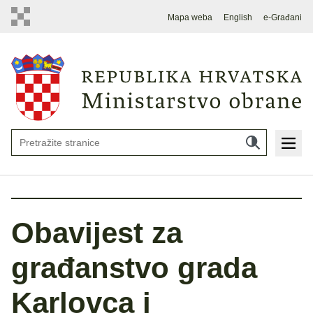
Mapa weba
English
e-Građani
Obavijest za
građanstvo grada
Karlovca i