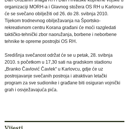
organizaciji MORH-a i Glavnog stožera OS RH u Karlovcu
će se svečano obilježiti od 26. do 28. svibnja 2010.
Tijekom trodnevnog obilježavanja na Športsko-
rekreativnom centru Korana građani će moći razgledati
taktičko-tehnički zbor naoružanja, borbene i neborbene
tehnike te opreme postrojbi OS RH.
Središnja svečanost održat će se u petak, 28. svibnja
2010. s početkom u 17,30 sati na gradskom stadionu
„Branko Čavlović Čavlek“ u Karlovcu, gdje će uz
postrojavanje svečanih postroja i atraktivan letački
program za sve sudionike i građane biti osiguran vojnički
grah i osvježavajuća pića.
Vijesti