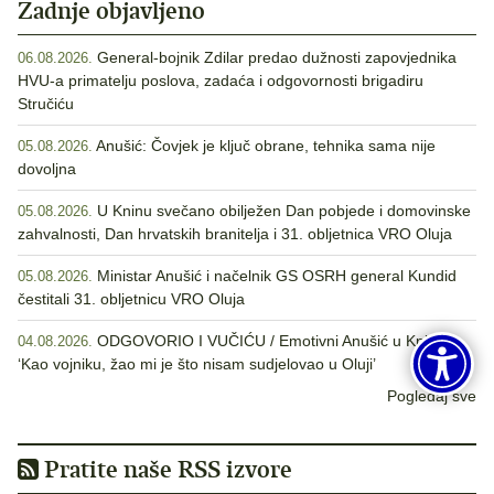
Zadnje objavljeno
General-bojnik Zdilar predao dužnosti zapovjednika
06.08.2026.
HVU-a primatelju poslova, zadaća i odgovornosti brigadiru
Stručiću
Anušić: Čovjek je ključ obrane, tehnika sama nije
05.08.2026.
dovoljna
U Kninu svečano obilježen Dan pobjede i domovinske
05.08.2026.
zahvalnosti, Dan hrvatskih branitelja i 31. obljetnica VRO Oluja
Ministar Anušić i načelnik GS OSRH general Kundid
05.08.2026.
čestitali 31. obljetnicu VRO Oluja
ODGOVORIO I VUČIĆU / Emotivni Anušić u Kninu:
04.08.2026.
‘Kao vojniku, žao mi je što nisam sudjelovao u Oluji’
Pogledaj sve
Pratite naše RSS izvore