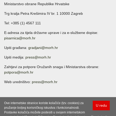
Ministarstvo obrane Republike Hrvatske
Trg kralja Petra Krešimira IV br. 1 10000 Zagreb
Tel: +385 (1) 4567 111
E-adresa za tijela državne uprave i za e-službene dopise:
pisarnica@morh.hr
Upiti građana:
gradjani@morh.hr
Upiti medija:
press@morh.hr
Zahtjevi za potpore Oružanih snaga i Ministarstva obrane:
potpora@morh.hr
Web uredništvo:
press@morh.hr
Ove internetske stranice koriste kolačiće (tzv. cookies) za
U redu
pružanje boljeg korisničkog iskustva i funkcionalnosti.
Postavke kolačića možete podesiti u svojem internetskom