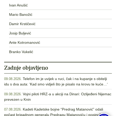
Ivan Anušić
Mario Banožić
Damir Krstičević
Josip Buljević
Ante Kotromanović
Branko Vukelić
Zadnje objavljeno
Telefon im je uvijek u ruci, čak i na kupanje s obitelji
09.08.2026.
idu s dva auta: ‘Kad smo vidjeli što je pisalo na krovu te kuće…‘
Vojni piloti HRZ-a u akciji na Dinari: Ozlijeđeni Nijemac
09.08.2026.
prevezen u Knin
Kadeti Kadetske bojne “Predrag Matanović” odali
07.08.2026.
počast brigadnom generalu Predragu Matanoviću i poginulim