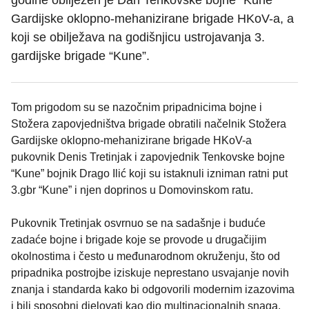
godine obilježen je Dan Tenkovske bojne “Kune”
Gardijske oklopno-mehanizirane brigade HKoV-a, a
koji se obilježava na godišnjicu ustrojavanja 3.
gardijske brigade “Kune”.
Tom prigodom su se nazočnim pripadnicima bojne i
Stožera zapovjedništva brigade obratili načelnik Stožera
Gardijske oklopno-mehanizirane brigade HKoV-a
pukovnik Denis Tretinjak i zapovjednik Tenkovske bojne
“Kune” bojnik Drago Ilić koji su istaknuli izniman ratni put
3.gbr “Kune” i njen doprinos u Domovinskom ratu.
Pukovnik Tretinjak osvrnuo se na sadašnje i buduće
zadaće bojne i brigade koje se provode u drugačijim
okolnostima i često u međunarodnom okruženju, što od
pripadnika postrojbe iziskuje neprestano usvajanje novih
znanja i standarda kako bi odgovorili modernim izazovima
i bili sposobni djelovati kao dio multinacionalnih snaga.