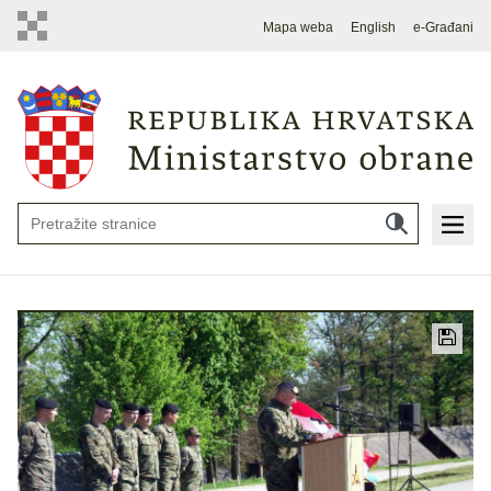
Mapa weba
English
e-Građani