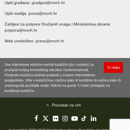
Upiti građana:
gradjani@morh.hr
Upiti medija:
press@morh.hr
Zahtjevi za potpore Oružanih snaga i Ministarstva obrane:
potpora@morh.hr
Web uredništvo:
press@morh.hr
Ove internetske stranice koriste kolačiće (tzv. cookies) za
U redu
pružanje boljeg korisničkog iskustva i funkcionalnosti.
Postavke kolačića možete podesiti u svojem internetskom
pregledniku. Više o kolačićima i načinu kako ih koristimo te načinu kako ih
onemogućiti pročitajte ovdje. Klikom na gumb ‘U redu’ pristajete na
korištenje kolačića.
Povratak na vrh