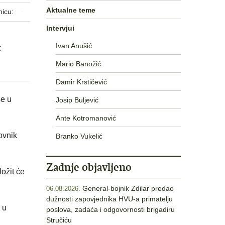
Aktualne teme
nicu:
Intervjui
Ivan Anušić
k
Mario Banožić
Damir Krstičević
se u
Josip Buljević
Ante Kotromanović
ovnik
Branko Vukelić
Zadnje objavljeno
ožit će
General-bojnik Zdilar predao
06.08.2026.
dužnosti zapovjednika HVU-a primatelju
 u
poslova, zadaća i odgovornosti brigadiru
Stručiću