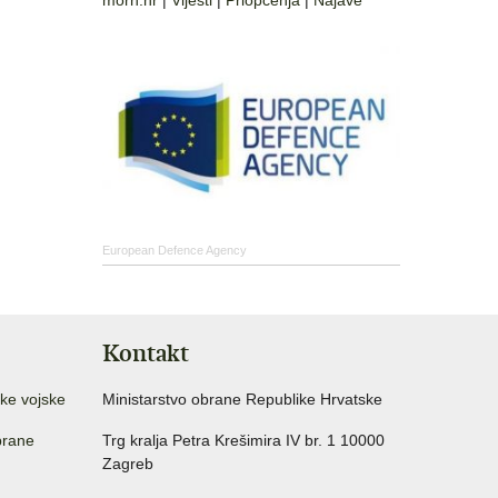
morh.hr
|
Vijesti
|
Priopćenja
|
Najave
European Defence Agency
Kontakt
ke vojske
Ministarstvo obrane Republike Hrvatske
brane
Trg kralja Petra Krešimira IV br. 1 10000
Zagreb