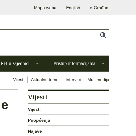
Mapa weba
English
e-Građani
H u zajednici
Pristup informacijama
Vijesti
Aktualne teme
Intervjui
Multimedija
Vijesti
ne
Vijesti
Priopćenja
Najave