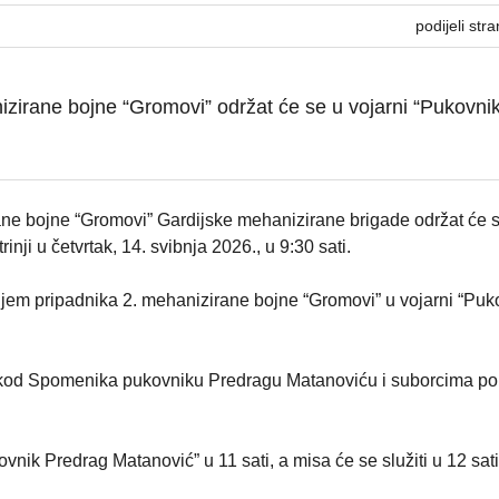
podijeli stra
zirane bojne “Gromovi” održat će se u vojarni “Pukovni
ne bojne “Gromovi” Gardijske mehanizirane brigade održat će 
nji u četvrtak, 14. svibnja 2026., u 9:30 sati.
jem pripadnika 2. mehanizirane bojne “Gromovi” u vojarni “Puk
 kod Spomenika pukovniku Predragu Matanoviću i suborcima pol
vnik Predrag Matanović” u 11 sati, a misa će se služiti u 12 sati