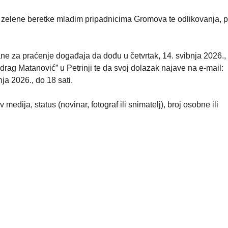
e zelene beretke mladim pripadnicima Gromova te odlikovanja, p
ne za praćenje događaja da dođu u četvrtak, 14. svibnja 2026.,
drag Matanović” u Petrinji te da svoj dolazak najave na e-mail:
nja 2026., do 18 sati.
medija, status (novinar, fotograf ili snimatelj), broj osobne ili