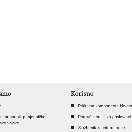
jamo
Korisno
H
Pričuvna komponenta Hrvats
ni pripadnik pobjedničke
Područni odjeli za poslove o
ske vojske
Službenik za informiranje