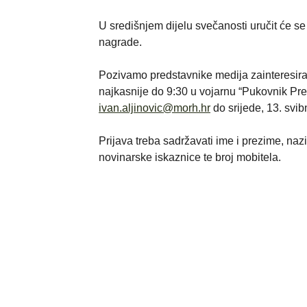
U središnjem dijelu svečanosti uručit će s
nagrade.
Pozivamo predstavnike medija zainteresira
najkasnije do 9:30 u vojarnu “Pukovnik Pre
ivan.aljinovic@morh.hr
do srijede, 13. svib
Prijava treba sadržavati ime i prezime, naziv 
novinarske iskaznice te broj mobitela.