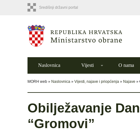
Središnji državni portal
Naslovnica
Vijesti
O nama
MORH web »
Naslovnica
»
Vijesti, najave i priopćenja
»
Najave
»
Obilježavanje Dan
“Gromovi”