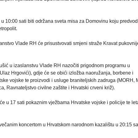
u 10:00 sati biti održana sveta misa za Domovinu koju predvod
ropolit.
lanstvo Vlade RH će prisustvovati smjeni straže Kravat pukovnij
nušić u izaslanstvu Vlade RH nazočiti prigodnom programu u
laz Hrgovići), gdje će se obići izložba naoružanja, borbene i
tske vojske te proizvodi i usluge braniteljskih zadruga (MORH,
avnateljstvo civilne zaštite i Hrvatski crveni križ).
e u 17 sati pokaznim vježbama Hrvatske vojske i policije te le
svečanim koncertom u Hrvatskom narodnom kazalištu u 20:15 sat