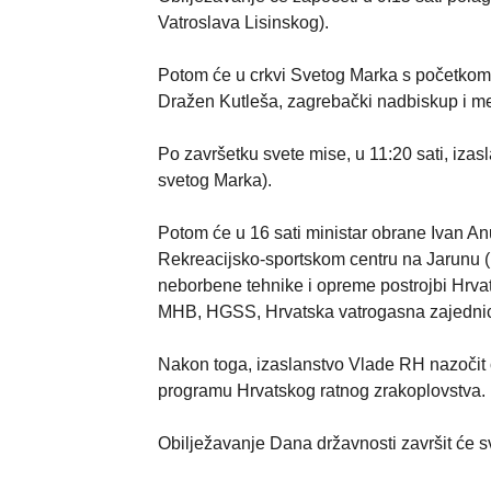
Vatroslava Lisinskog).
Potom će u crkvi Svetog Marka s početkom 
Dražen Kutleša, zagrebački nadbiskup i met
Po završetku svete mise, u 11:20 sati, izas
svetog Marka).
Potom će u 16 sati ministar obrane Ivan A
Rekreacijsko-sportskom centru na Jarunu (U
neborbene tehnike i opreme postrojbi Hrva
MHB, HGSS, Hrvatska vatrogasna zajednica, R
Nakon toga, izaslanstvo Vlade RH nazočit ć
programu Hrvatskog ratnog zrakoplovstva.
Obilježavanje Dana državnosti završit će 