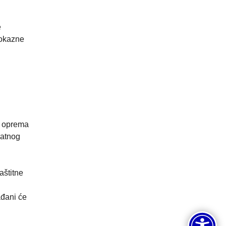
e
pokazne
i oprema
ratnog
aštitne
ađani će