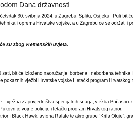
vodom Dana državnosti
vrtak 30. svibnja 2024. u Zagrebu, Splitu, Osijeku i Puli bit ć
tehnika i oprema Hrvatske vojske, a u Zagrebu će se održati i 
e su zbog vremenskih uvjeta.
sati, bit će izloženo naoružanje, borbena i neborbena tehnika 
e pokaznih vježbi Hrvatske vojske i letački program Hrvatskog 
 – vježba Zapovjedništva specijalnih snaga, vježba Počasno-z
Pukovnije vojne policije i letački program Hrvatskog ratnog
rior i Black Hawk, aviona Rafale te akro grupe “Krila Oluje”, gr