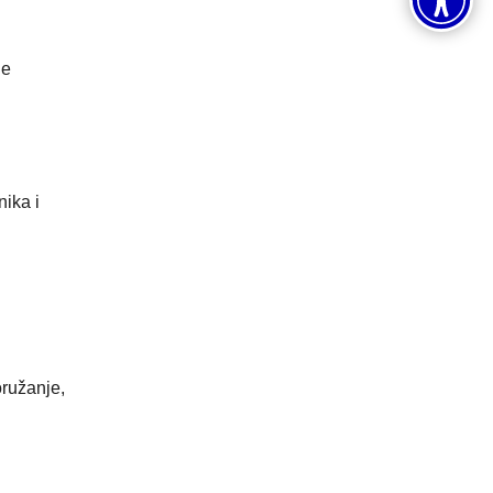
je
nika i
oružanje,