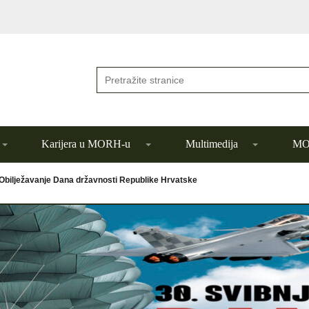
Karijera u MORH-u
Multimedija
MOR
Obilježavanje Dana državnosti Republike Hrvatske