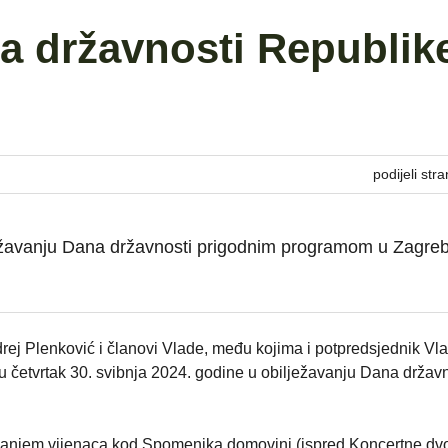
a državnosti Republik
podijeli stra
ježavanju Dana državnosti prigodnim programom u Zagre
ej Plenković i članovi Vlade, među kojima i potpredsjednik Vla
 u četvrtak 30. svibnja 2024. godine u obilježavanju Dana državn
laganjem vijenaca kod Spomenika domovini (ispred Koncertne dv