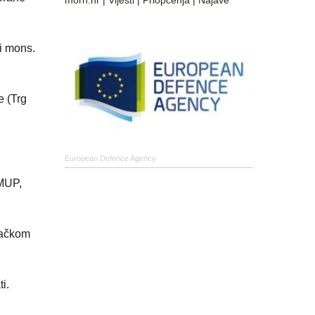
morh.hr
|
Vijesti
|
Priopćenja
|
Najave
i mons.
e (Trg
European Defence Agency
 MUP,
tačkom
i.