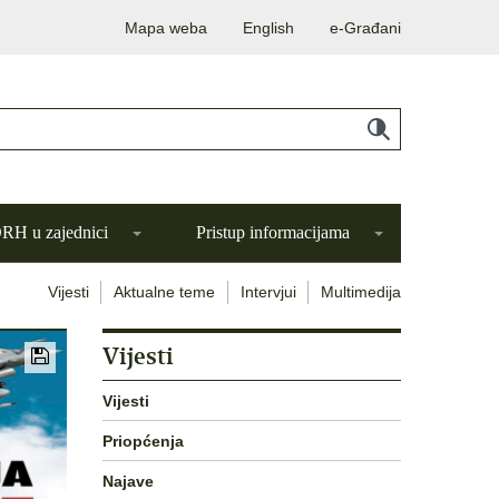
Mapa weba
English
e-Građani
H u zajednici
Pristup informacijama
Vijesti
Aktualne teme
Intervjui
Multimedija
Vijesti
Vijesti
Priopćenja
Najave