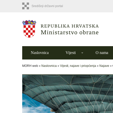
Središnji državni portal
Naslovnica
Vijesti
O nama
MORH web »
Naslovnica
»
Vijesti, najave i priopćenja
»
Najave
»