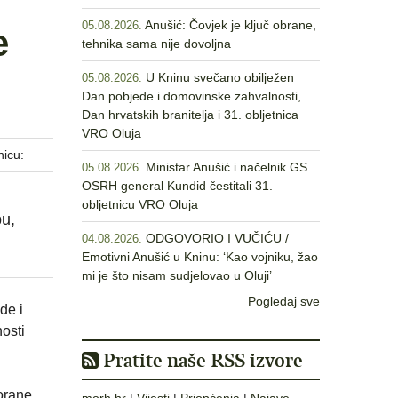
Anušić: Čovjek je ključ obrane,
05.08.2026.
e
tehnika sama nije dovoljna
U Kninu svečano obilježen
05.08.2026.
Dan pobjede i domovinske zahvalnosti,
Dan hrvatskih branitelja i 31. obljetnica
VRO Oluja
nicu:
Ministar Anušić i načelnik GS
05.08.2026.
OSRH general Kundid čestitali 31.
obljetnicu VRO Oluja
bu,
ODGOVORIO I VUČIĆU /
04.08.2026.
Emotivni Anušić u Kninu: ‘Kao vojniku, žao
mi je što nisam sudjelovao u Oluji’
Pogledaj sve
de i
osti
Pratite naše RSS izvore
orane