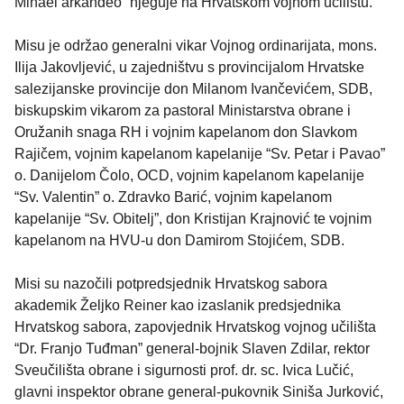
Mihael arkanđeo” njeguje na Hrvatskom vojnom učilištu.
Misu je održao generalni vikar Vojnog ordinarijata, mons.
Ilija Jakovljević, u zajedništvu s provincijalom Hrvatske
salezijanske provincije don Milanom Ivančevićem, SDB,
biskupskim vikarom za pastoral Ministarstva obrane i
Oružanih snaga RH i vojnim kapelanom don Slavkom
Rajičem, vojnim kapelanom kapelanije “Sv. Petar i Pavao”
o. Danijelom Čolo, OCD, vojnim kapelanom kapelanije
“Sv. Valentin” o. Zdravko Barić, vojnim kapelanom
kapelanije “Sv. Obitelj”, don Kristijan Krajnović te vojnim
kapelanom na HVU-u don Damirom Stojićem, SDB.
Misi su nazočili potpredsjednik Hrvatskog sabora
akademik Željko Reiner kao izaslanik predsjednika
Hrvatskog sabora, zapovjednik Hrvatskog vojnog učilišta
“Dr. Franjo Tuđman” general-bojnik Slaven Zdilar, rektor
Sveučilišta obrane i sigurnosti prof. dr. sc. Ivica Lučić,
glavni inspektor obrane general-pukovnik Siniša Jurković,