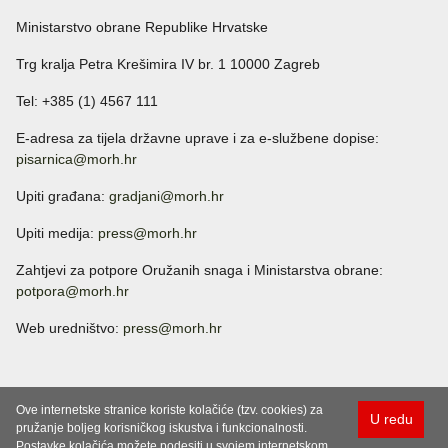
Ministarstvo obrane Republike Hrvatske
Trg kralja Petra Krešimira IV br. 1 10000 Zagreb
Tel: +385 (1) 4567 111
E-adresa za tijela državne uprave i za e-službene dopise:
pisarnica@morh.hr
Upiti građana:
gradjani@morh.hr
Upiti medija:
press@morh.hr
Zahtjevi za potpore Oružanih snaga i Ministarstva obrane:
potpora@morh.hr
Web uredništvo:
press@morh.hr
Ove internetske stranice koriste kolačiće (tzv. cookies) za
U redu
pružanje boljeg korisničkog iskustva i funkcionalnosti.
Postavke kolačića možete podesiti u svojem internetskom