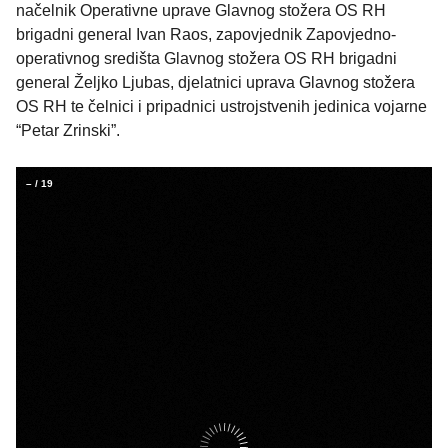
načelnik Operativne uprave Glavnog stožera OS RH
brigadni general Ivan Raos, zapovjednik Zapovjedno-
operativnog središta Glavnog stožera OS RH brigadni
general Željko Ljubas, djelatnici uprava Glavnog stožera
OS RH te čelnici i pripadnici ustrojstvenih jedinica vojarne
“Petar Zrinski”.
–
/
19