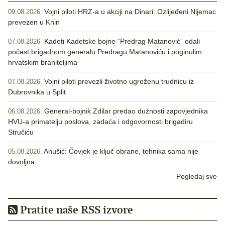
Vojni piloti HRZ-a u akciji na Dinari: Ozlijeđeni Nijemac
09.08.2026.
prevezen u Knin
Kadeti Kadetske bojne “Predrag Matanović” odali
07.08.2026.
počast brigadnom generalu Predragu Matanoviću i poginulim
hrvatskim braniteljima
Vojni piloti prevezli životno ugroženu trudnicu iz
07.08.2026.
Dubrovnika u Split
General-bojnik Zdilar predao dužnosti zapovjednika
06.08.2026.
HVU-a primatelju poslova, zadaća i odgovornosti brigadiru
Stručiću
Anušić: Čovjek je ključ obrane, tehnika sama nije
05.08.2026.
dovoljna
Pogledaj sve
Pratite naše RSS izvore