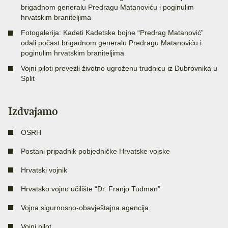
brigadnom generalu Predragu Matanoviću i poginulim
hrvatskim braniteljima
Fotogalerija: Kadeti Kadetske bojne “Predrag Matanović”
odali počast brigadnom generalu Predragu Matanoviću i
poginulim hrvatskim braniteljima
Vojni piloti prevezli životno ugroženu trudnicu iz Dubrovnika u
Split
Izdvajamo
OSRH
Postani pripadnik pobjedničke Hrvatske vojske
Hrvatski vojnik
Hrvatsko vojno učilište “Dr. Franjo Tuđman”
Vojna sigurnosno-obavještajna agencija
Vojni pilot