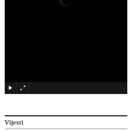
×
Vijesti