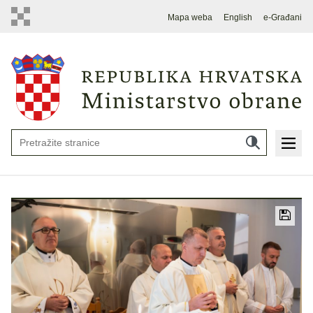
Mapa weba
English
e-Građani