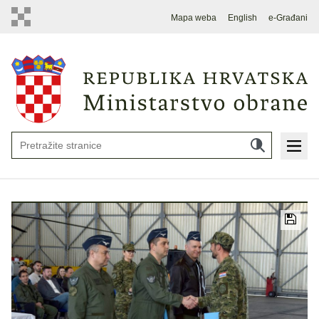
Mapa weba
English
e-Građani