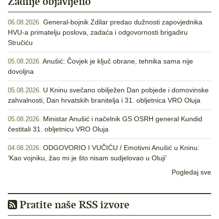
Zadnje objavljeno
General-bojnik Zdilar predao dužnosti zapovjednika
06.08.2026.
HVU-a primatelju poslova, zadaća i odgovornosti brigadiru
Stručiću
Anušić: Čovjek je ključ obrane, tehnika sama nije
05.08.2026.
dovoljna
U Kninu svečano obilježen Dan pobjede i domovinske
05.08.2026.
zahvalnosti, Dan hrvatskih branitelja i 31. obljetnica VRO Oluja
Ministar Anušić i načelnik GS OSRH general Kundid
05.08.2026.
čestitali 31. obljetnicu VRO Oluja
ODGOVORIO I VUČIĆU / Emotivni Anušić u Kninu:
04.08.2026.
‘Kao vojniku, žao mi je što nisam sudjelovao u Oluji’
Pogledaj sve
Pratite naše RSS izvore