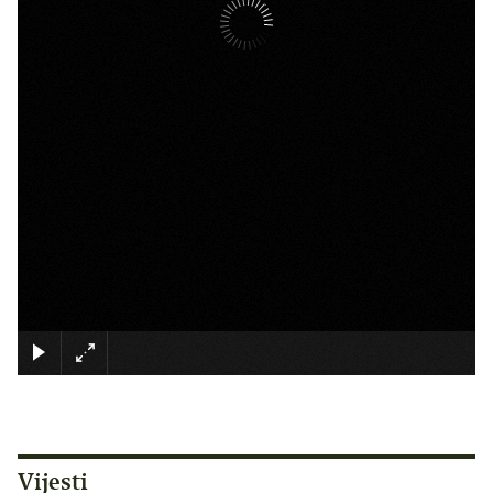
×
Vijesti