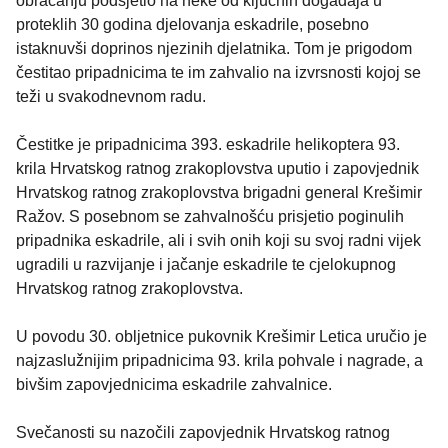
obraćanju podsjetio na neke od ključnih događaja u
proteklih 30 godina djelovanja eskadrile, posebno
istaknuvši doprinos njezinih djelatnika. Tom je prigodom
čestitao pripadnicima te im zahvalio na izvrsnosti kojoj se
teži u svakodnevnom radu.
Čestitke je pripadnicima 393. eskadrile helikoptera 93.
krila Hrvatskog ratnog zrakoplovstva uputio i zapovjednik
Hrvatskog ratnog zrakoplovstva brigadni general Krešimir
Ražov. S posebnom se zahvalnošću prisjetio poginulih
pripadnika eskadrile, ali i svih onih koji su svoj radni vijek
ugradili u razvijanje i jačanje eskadrile te cjelokupnog
Hrvatskog ratnog zrakoplovstva.
U povodu 30. obljetnice pukovnik Krešimir Letica uručio je
najzaslužnijim pripadnicima 93. krila pohvale i nagrade, a
bivšim zapovjednicima eskadrile zahvalnice.
Svečanosti su nazočili zapovjednik Hrvatskog ratnog