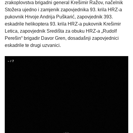
zrakoplovstva brigadni general Krešimir Ražov, načelnik
Stožera ujedno i zamjenik zapovjednika 93. krila HRZ-a
pukovnik Hrvoje Andrija Puškarić, zapovjednik 393.
eskadrile helikoptera 93. krila HRZ-a pukovnik Krešimir
Letica, zapovjednik Središta za obuku HRZ-a „Rudolf
Perešin“ brigadir Davor Gren, dosadašnji zapovjednici
eskadrile te drugi uzvanici.
–
/
7