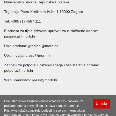
Ministarstvo obrane Republike Hrvatske
Trg kralja Petra Krešimira IV br. 1 10000 Zagreb
Tel: +385 (1) 4567 111
E-adresa za tijela državne uprave i za e-službene dopise:
pisarnica@morh.hr
Upiti građana:
gradjani@morh.hr
Upiti medija:
press@morh.hr
Zahtjevi za potpore Oružanih snaga i Ministarstva obrane:
potpora@morh.hr
Web uredništvo:
press@morh.hr
Ove internetske stranice koriste kolačiće (tzv. cookies) za
U redu
pružanje boljeg korisničkog iskustva i funkcionalnosti.
Postavke kolačića možete podesiti u svojem internetskom
pregledniku. Više o kolačićima i načinu kako ih koristimo te načinu kako ih