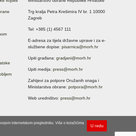
ke vojske
Ministarstvo obrane Republike Hrvatske
brane
Trg kralja Petra Krešimira IV br. 1 10000
Zagreb
Tel: +385 (1) 4567 111
anom
E-adresa za tijela državne uprave i za e-
službene dopise:
pisarnica@morh.hr
Upiti građana:
gradjani@morh.hr
atske
Upiti medija:
press@morh.hr
sobljem
Zahtjevi za potpore Oružanih snaga i
Ministarstva obrane:
potpora@morh.hr
Web uredništvo:
press@morh.hr
u svojem internetskom pregledniku. Više o kolačićima
U redu