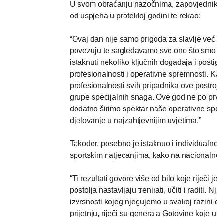
U svom obraćanju nazočnima, zapovjednik Z
od uspjeha u protekloj godini te rekao:
“Ovaj dan nije samo prigoda za slavlje već 
povezuju te sagledavamo sve ono što smo z
istaknuti nekoliko ključnih događaja i pos
profesionalnosti i operativne spremnosti. 
profesionalnosti svih pripadnika ove postr
grupe specijalnih snaga. Ove godine po prv
dodatno širimo spektar naše operativne sp
djelovanje u najzahtjevnijim uvjetima.”
Također, posebno je istaknuo i individualne
sportskim natjecanjima, kako na nacionalno
“Ti rezultati govore više od bilo koje riječi j
postolja nastavljaju trenirati, učiti i radi
izvrsnosti kojeg njegujemo u svakoj razini
prijetnju, riječi su generala Gotovine koje 