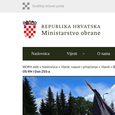
Središnji državni portal
Naslovnica
Vijesti
O nama
MORH web »
Naslovnica
»
Vijesti, najave i priopćenja
»
Vijesti
»
O
OS RH i Dan ZSS-a