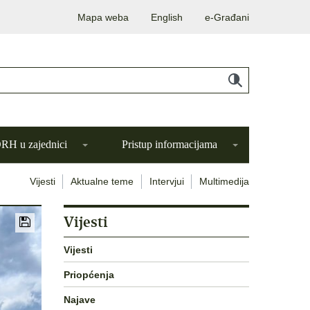
Mapa weba
English
e-Građani
H u zajednici
Pristup informacijama
Vijesti
Aktualne teme
Intervjui
Multimedija
Vijesti
Vijesti
Priopćenja
Najave