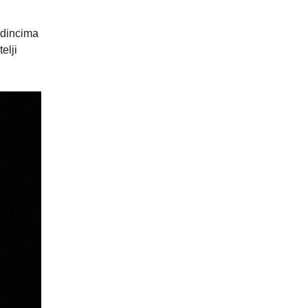
edincima
elji