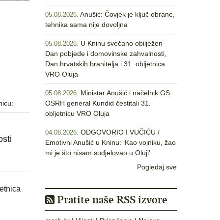
Anušić: Čovjek je ključ obrane,
05.08.2026.
tehnika sama nije dovoljna
U Kninu svečano obilježen
05.08.2026.
Dan pobjede i domovinske zahvalnosti,
Dan hrvatskih branitelja i 31. obljetnica
VRO Oluja
Ministar Anušić i načelnik GS
05.08.2026.
nicu:
OSRH general Kundid čestitali 31.
obljetnicu VRO Oluja
ODGOVORIO I VUČIĆU /
04.08.2026.
osti
Emotivni Anušić u Kninu: ‘Kao vojniku, žao
mi je što nisam sudjelovao u Oluji’
Pogledaj sve
etnica
Pratite naše RSS izvore