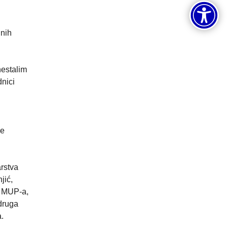
lnih
nestalim
dnici
je
arstva
jić,
i MUP-a,
udruga
.