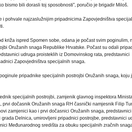
 bismo bili dorasli toj sposobnosti”, poručio je brigadir Miloš.
e i pohvale najzaslužnijim pripadnicima Zapovjedništva specija
i.
od križa ispred Spomen sobe, odana je počast svim poginulim, 
rojbi Oružanih snaga Republike Hrvatske. Počast su odali pripa
dstavnici udruga proisteklih iz Domovinskog rata, predstavnici
ipadnici Zapovjedništva specijalnih snaga.
oginule pripadnike specijalnih postrojbi Oružanih snaga, koju 
jednik specijalnih postrojbi, zamjenik glavnog inspektora Minist
, prvi dočasnik Oružanih snaga RH časnički namjesnik Filip Tun
hovi zamjenici kao i prvi dočasnici Oružanih snaga, predstavnic
 grada Delnica, umirovljeni pripadnici postrojbe, predstavnici 
vnici Međunarodnog središta za obuku specijalnih zračnih snaga