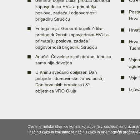
General-bojnik Zdilar predao dužnosti
OSR
zapovjednika HVU-a primatelju
Posta
poslova, zadaća i odgovornosti
Hrvat
brigadiru Stručiću
Fotogalerija: General-bojnik Zdilar
Hrvat
predao dužnosti zapovjednika HVU-a
primatelju poslova, zadaća i
Hrvat
odgovornosti brigadiru Stručiću
Tuđm
Anušić: Čovjek je ključ obrane, tehnika
Vojna
sama nije dovoljna
agenc
U Kninu svečano obilježen Dan
Vojni 
pobjede i domovinske zahvalnosti,
Dan hrvatskih branitelja i 31.
Izjav
obljetnica VRO Oluja
Ove internetske stranice koriste kolačiće (tzv. cookies) za pružanj
i načinu kako ih koristimo te načinu kako ih onemogućiti pročitajte