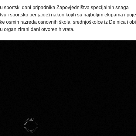
su sportski dani pripadnika Zapovjedništva specijalnih snaga
štvu i sportsko penjanje) nakon kojih su najboljim ekipama i poj
ke osmih razreda osnovnih škola, srednjoškolce iz Delnica i obit
u organizirani dani otvorenih vrata.