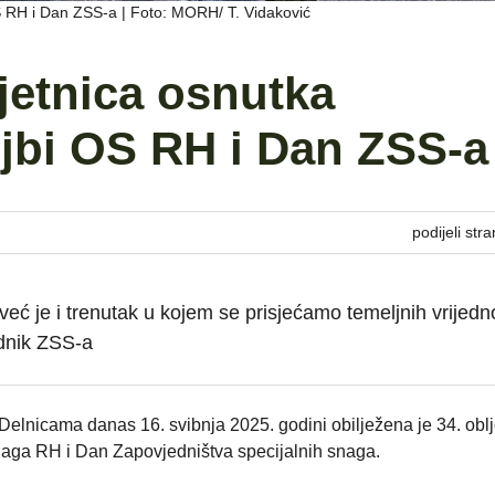
OS RH i Dan ZSS-a | Foto: MORH/ T. Vidaković
ljetnica osnutka
ojbi OS RH i Dan ZSS-a
podijeli stra
već je i trenutak u kojem se prisjećamo temeljnih vrijedn
ednik ZSS-a
 Delnicama danas 16. svibnja 2025. godini obilježena je 34. oblj
snaga RH i Dan Zapovjedništva specijalnih snaga.