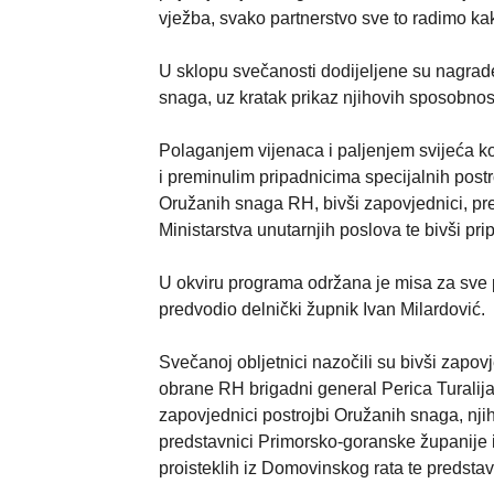
vježba, svako partnerstvo sve to radimo kako
U sklopu svečanosti dodijeljene su nagrad
snaga, uz kratak prikaz njihovih sposobnost
Polaganjem vijenaca i paljenjem svijeća k
i preminulim pripadnicima specijalnih post
Oružanih snaga RH, bivši zapovjednici, pre
Ministarstva unutarnjih poslova te bivši pr
U okviru programa održana je misa za sve p
predvodio delnički župnik Ivan Milardović.
Svečanoj obljetnici nazočili su bivši zapov
obrane RH brigadni general Perica Turalija
zapovjednici postrojbi Oružanih snaga, nji
predstavnici Primorsko-goranske županije i
proisteklih iz Domovinskog rata te predsta