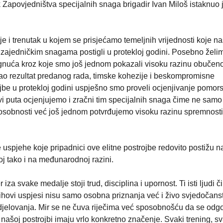
apovjedništva specijalnih snaga brigadir Ivan Miloš istaknuo 
je i trenutak u kojem se prisjećamo temeljnih vrijednosti koje n
ajedničkim snagama postigli u protekloj godini. Posebno želi
tignuća kroz koje smo još jednom pokazali visoku razinu obučeno
Kao rezultat predanog rada, timske kohezije i beskompromisne
ojbe u protekloj godini uspješno smo proveli ocjenjivanje pomor
i puta ocjenjujemo i zračni tim specijalnih snaga čime ne samo
osobnosti već još jednom potvrđujemo visoku razinu spremnosti
 uspjehe koje pripadnici ove elitne postrojbe redovito postižu n
j tako i na međunarodnoj razini.
er iza svake medalje stoji trud, disciplina i upornost. Ti isti ljudi 
ti. Njihovi uspjesi nisu samo osobna priznanja već i živo svjedočan
 djelovanja. Mir se ne čuva riječima već sposobnošću da se odg
u našoj postrojbi imaju vrlo konkretno značenje. Svaki trening, s