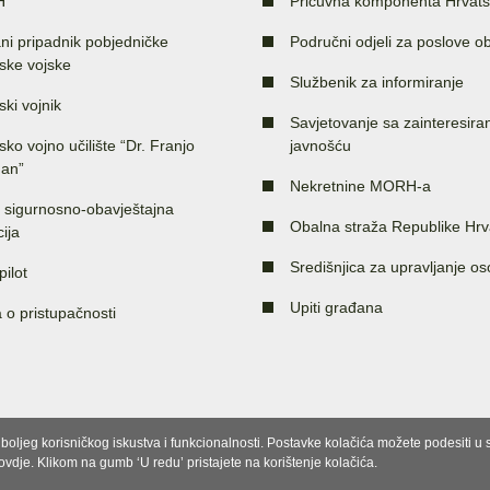
H
Pričuvna komponenta Hrvats
ni pripadnik pobjedničke
Područni odjeli za poslove o
ske vojske
Službenik za informiranje
ski vojnik
Savjetovanje sa zainteresir
sko vojno učilište “Dr. Franjo
javnošću
an”
Nekretnine MORH-a
 sigurnosno-obavještajna
Obalna straža Republike Hrv
ija
Središnjica za upravljanje o
pilot
Upiti građana
a o pristupačnosti
e boljeg korisničkog iskustva i funkcionalnosti. Postavke kolačića možete podesiti 
 ovdje. Klikom na gumb ‘U redu’ pristajete na korištenje kolačića.