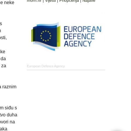
morh.hr
|
Vijesti
|
Priopćenja
|
Najave
je neke
as
m
sti,
ske
 da
 za
European Defence Agency
a raznim
čim siđu s
stvo duha
ovori na
vaka