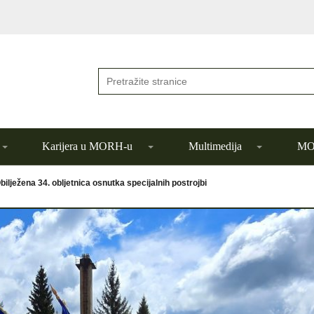
Karijera u MORH-u
Multimedija
MOR
bilježena 34. obljetnica osnutka specijalnih postrojbi