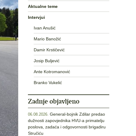
Aktualne teme
Intervjui
Ivan Anušić
Mario Banožić
Damir Krstičević
Josip Buljević
Ante Kotromanović
Branko Vukelić
Zadnje objavljeno
General-bojnik Zdilar predao
06.08.2026.
dužnosti zapovjednika HVU-a primatelju
poslova, zadaća i odgovornosti brigadiru
Stručiću