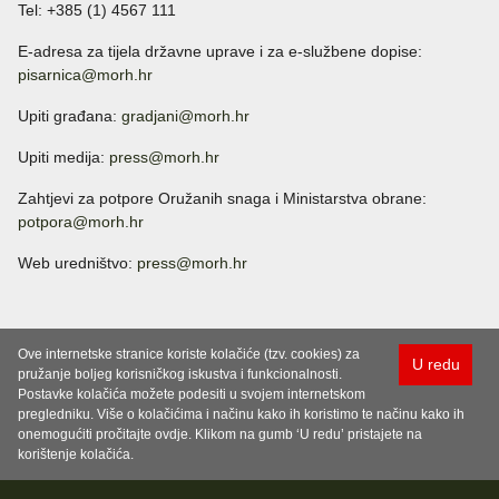
Tel: +385 (1) 4567 111
E-adresa za tijela državne uprave i za e-službene dopise:
pisarnica@morh.hr
Upiti građana:
gradjani@morh.hr
Upiti medija:
press@morh.hr
Zahtjevi za potpore Oružanih snaga i Ministarstva obrane:
potpora@morh.hr
Web uredništvo:
press@morh.hr
Ove internetske stranice koriste kolačiće (tzv. cookies) za
U redu
pružanje boljeg korisničkog iskustva i funkcionalnosti.
Postavke kolačića možete podesiti u svojem internetskom
pregledniku. Više o kolačićima i načinu kako ih koristimo te načinu kako ih
onemogućiti pročitajte ovdje. Klikom na gumb ‘U redu’ pristajete na
korištenje kolačića.