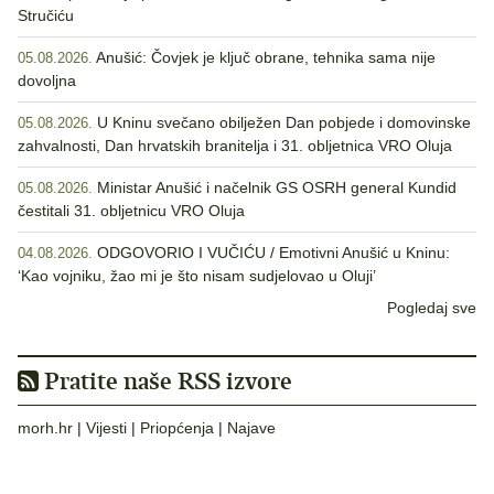
Stručiću
Anušić: Čovjek je ključ obrane, tehnika sama nije
05.08.2026.
dovoljna
U Kninu svečano obilježen Dan pobjede i domovinske
05.08.2026.
zahvalnosti, Dan hrvatskih branitelja i 31. obljetnica VRO Oluja
Ministar Anušić i načelnik GS OSRH general Kundid
05.08.2026.
čestitali 31. obljetnicu VRO Oluja
ODGOVORIO I VUČIĆU / Emotivni Anušić u Kninu:
04.08.2026.
‘Kao vojniku, žao mi je što nisam sudjelovao u Oluji’
Pogledaj sve
Pratite naše RSS izvore
morh.hr
|
Vijesti
|
Priopćenja
|
Najave