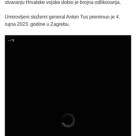
stvaranju Hrvatske vojske dobio je brojna odlikovanja.
Umirovljeni stožerni general Anton Tus preminuo je 4.
rujna 2023. godine u Zagrebu.
–
/
5