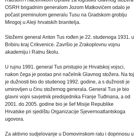
OSRH brigadnim generalom Jozom Matkovićem odalo je
počast preminulom generalu Tusu na Gradskom groblju
Mirogoj u Aleji hrvatskih branitelja.
Stožerni general Anton Tus rođen je 22. studenoga 1931. u
Bribiru kraj Crikvenice. Završio je Zrakoplovnu vojnu
akademiju i Ratnu školu.
U rujnu 1991. general Tus pristupio je Hrvatskoj vojsci,
nakon čega je postao prvi načelnik Glavnog stožera. Na toj
je dužnosti bio do studenog 1992. godine, a s dužnosti je
umirovljen u činu stožernog generala. General Tus je bio
glavni vojni savjetnik predsjednika Franje Tuđmana, a od
2001. do 2005. godine bio je šef Misije Republike
Hrvatske pri sjedištu Organizacije Sjevernoatlantskoga
ugovora.
Za aktivno sudjelovanje u Domovinskom ratu i doprinosu u