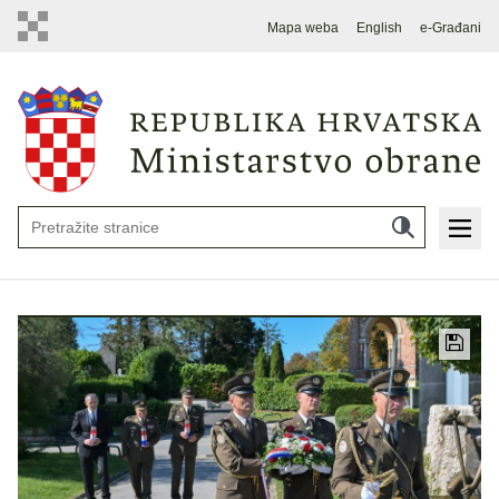
Mapa weba
English
e-Građani