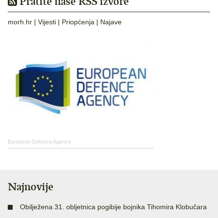
Pratite naše RSS izvore
morh.hr
|
Vijesti
|
Priopćenja
|
Najave
European Defence Agency
Najnovije
Obilježena 31. obljetnica pogibije bojnika Tihomira Klobučara