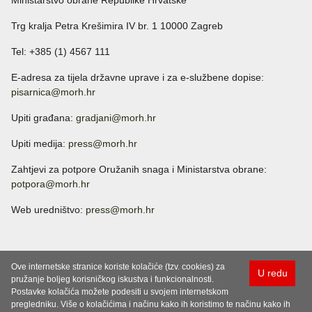
Ministarstvo obrane Republike Hrvatske
Trg kralja Petra Krešimira IV br. 1 10000 Zagreb
Tel: +385 (1) 4567 111
E-adresa za tijela državne uprave i za e-službene dopise:
pisarnica@morh.hr
Upiti građana:
gradjani@morh.hr
Upiti medija:
press@morh.hr
Zahtjevi za potpore Oružanih snaga i Ministarstva obrane:
potpora@morh.hr
Web uredništvo:
press@morh.hr
Ove internetske stranice koriste kolačiće (tzv. cookies) za
U redu
pružanje boljeg korisničkog iskustva i funkcionalnosti.
Postavke kolačića možete podesiti u svojem internetskom
pregledniku. Više o kolačićima i načinu kako ih koristimo te načinu kako ih