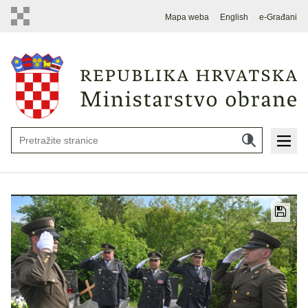
Mapa weba
English
e-Građani