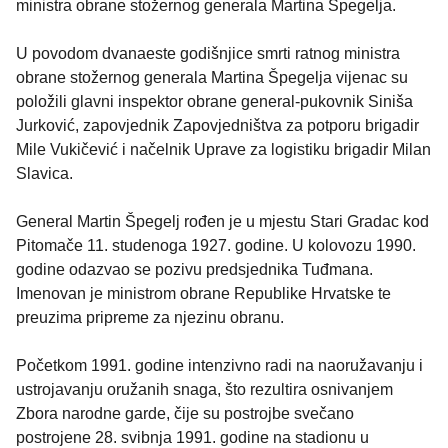
ministra obrane stožernog generala Martina Špegelja.
U povodom dvanaeste godišnjice smrti ratnog ministra
obrane stožernog generala Martina Špegelja vijenac su
položili glavni inspektor obrane general-pukovnik Siniša
Jurković, zapovjednik Zapovjedništva za potporu brigadir
Mile Vukičević i načelnik Uprave za logistiku brigadir Milan
Slavica.
General Martin Špegelj rođen je u mjestu Stari Gradac kod
Pitomače 11. studenoga 1927. godine. U kolovozu 1990.
godine odazvao se pozivu predsjednika Tuđmana.
Imenovan je ministrom obrane Republike Hrvatske te
preuzima pripreme za njezinu obranu.
Početkom 1991. godine intenzivno radi na naoružavanju i
ustrojavanju oružanih snaga, što rezultira osnivanjem
Zbora narodne garde, čije su postrojbe svečano
postrojene 28. svibnja 1991. godine na stadionu u