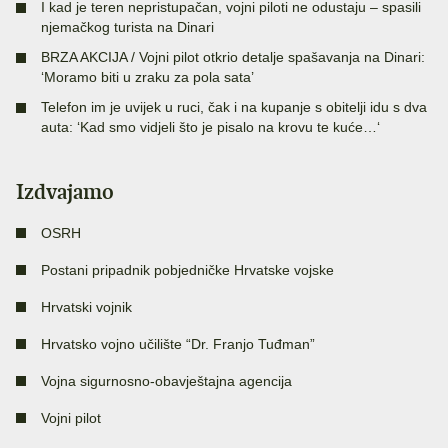
I kad je teren nepristupačan, vojni piloti ne odustaju – spasili
njemačkog turista na Dinari
BRZA AKCIJA / Vojni pilot otkrio detalje spašavanja na Dinari:
‘Moramo biti u zraku za pola sata’
Telefon im je uvijek u ruci, čak i na kupanje s obitelji idu s dva
auta: ‘Kad smo vidjeli što je pisalo na krovu te kuće…‘
Izdvajamo
OSRH
Postani pripadnik pobjedničke Hrvatske vojske
Hrvatski vojnik
Hrvatsko vojno učilište “Dr. Franjo Tuđman”
Vojna sigurnosno-obavještajna agencija
Vojni pilot