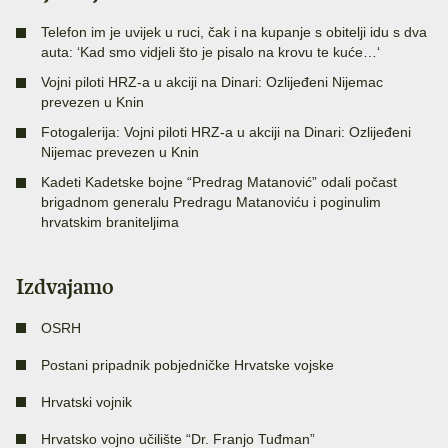
Telefon im je uvijek u ruci, čak i na kupanje s obitelji idu s dva
auta: ‘Kad smo vidjeli što je pisalo na krovu te kuće…‘
Vojni piloti HRZ-a u akciji na Dinari: Ozlijeđeni Nijemac
prevezen u Knin
Fotogalerija: Vojni piloti HRZ-a u akciji na Dinari: Ozlijeđeni
Nijemac prevezen u Knin
Kadeti Kadetske bojne “Predrag Matanović” odali počast
brigadnom generalu Predragu Matanoviću i poginulim
hrvatskim braniteljima
Izdvajamo
OSRH
Postani pripadnik pobjedničke Hrvatske vojske
Hrvatski vojnik
Hrvatsko vojno učilište “Dr. Franjo Tuđman”