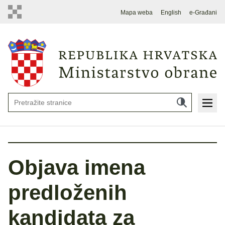
Mapa weba
English
e-Građani
Objava imena
predloženih
kandidata za