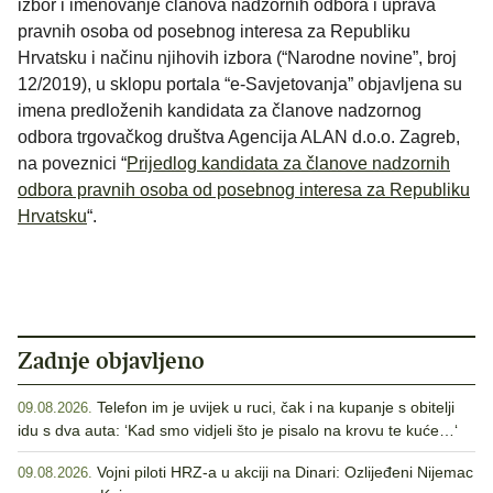
izbor i imenovanje članova nadzornih odbora i uprava
pravnih osoba od posebnog interesa za Republiku
Hrvatsku i načinu njihovih izbora (“Narodne novine”, broj
12/2019), u sklopu portala “e-Savjetovanja” objavljena su
imena predloženih kandidata za članove nadzornog
odbora trgovačkog društva Agencija ALAN d.o.o. Zagreb,
na poveznici “
P
rijedlog kandidata za članove nadzornih
odbora pravnih osoba od posebnog interesa za Republiku
Hrvatsku
“.
Zadnje objavljeno
Telefon im je uvijek u ruci, čak i na kupanje s obitelji
09.08.2026.
idu s dva auta: ‘Kad smo vidjeli što je pisalo na krovu te kuće…‘
Vojni piloti HRZ-a u akciji na Dinari: Ozlijeđeni Nijemac
09.08.2026.