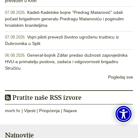
prevezen u Knin
Kadeti Kadetske bojne “Predrag Matanović” odali
07.08.2026.
počast brigadnom generalu Predragu Matanoviću i poginulim
hrvatskim braniteljima
Vojni piloti prevezli životno ugroženu trudnicu iz
07.08.2026.
Dubrovnika u Split
General-bojnik Zdilar predao dužnosti zapovjednika
06.08.2026.
HVU-a primatelju poslova, zadaća i odgovornosti brigadiru
Stručiću
Pogledaj sve
Pratite naše RSS izvore
morh.hr
|
Vijesti
|
Priopćenja
|
Najave
Najnovije