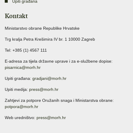
Upiti građana
Kontakt
Ministarstvo obrane Republike Hrvatske
Trg kralja Petra Krešimira IV br. 1 10000 Zagreb
Tel: +385 (1) 4567 111
E-adresa za tijela državne uprave i za e-službene dopise:
pisarnica@morh.hr
Upiti građana:
gradjani@morh.hr
Upiti medija:
press@morh.hr
Zahtjevi za potpore Oružanih snaga i Ministarstva obrane:
potpora@morh.hr
Web uredništvo:
press@morh.hr