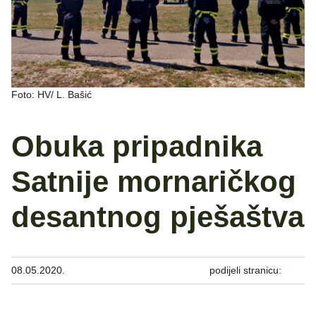
Foto: HV/ L. Bašić
Obuka pripadnika
Satnije mornaričkog
desantnog pješaštva
08.05.2020.
podijeli stranicu: