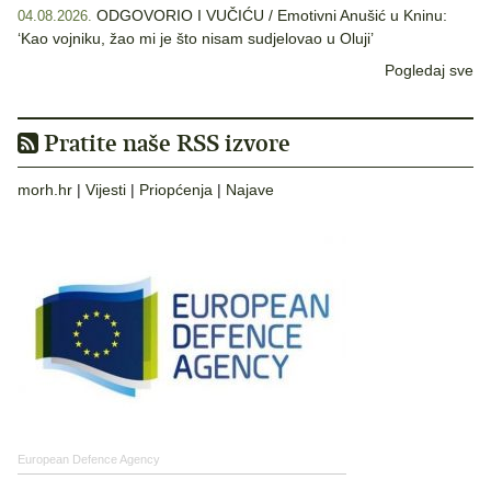
ODGOVORIO I VUČIĆU / Emotivni Anušić u Kninu:
04.08.2026.
‘Kao vojniku, žao mi je što nisam sudjelovao u Oluji’
Pogledaj sve
Pratite naše RSS izvore
morh.hr
|
Vijesti
|
Priopćenja
|
Najave
European Defence Agency