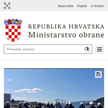
Mapa weba
English
e-Građani