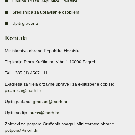
Obalna straža Republike Hrvatske
Središnjica za upravljanje osobljem
Upiti građana
Kontakt
Ministarstvo obrane Republike Hrvatske
Trg kralja Petra Krešimira IV br. 1 10000 Zagreb
Tel: +385 (1) 4567 111
E-adresa za tijela državne uprave i za e-službene dopise:
pisarnica@morh.hr
Upiti građana:
gradjani@morh.hr
Upiti medija:
press@morh.hr
Zahtjevi za potpore Oružanih snaga i Ministarstva obrane:
potpora@morh.hr