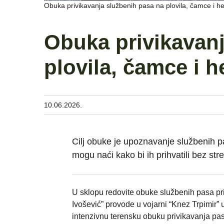
Obuka privikavanja službenih pasa na plovila, čamce i he
Obuka privikavanj
plovila, čamce i h
10.06.2026.
Cilj obuke je upoznavanje službenih pa
mogu naći kako bi ih prihvatili bez st
U sklopu redovite obuke službenih pasa pr
Ivošević” provode u vojarni “Knez Trpimir” u
intenzivnu terensku obuku privikavanja pas