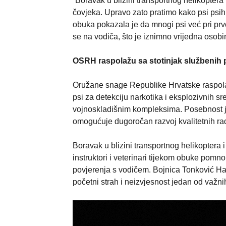
“Boravak u blizini transportnog helikoptera
čovjeka. Upravo zato pratimo kako psi psih
obuka pokazala je da mnogi psi već pri prv
se na vodiča, što je iznimno vrijedna osobin
OSRH raspolažu sa stotinjak službenih pa
Oružane snage Republike Hrvatske raspolažu
psi za detekciju narkotika i eksplozivnih s
vojnoskladišnim kompleksima. Posebnost je s
omogućuje dugoročan razvoj kvalitetnih rad
Boravak u blizini transportnog helikoptera 
instruktori i veterinari tijekom obuke pomn
povjerenja s vodičem. Bojnica Tonković Ha
početni strah i neizvjesnost jedan od važni