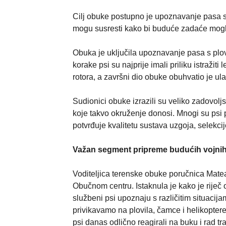
Cilj obuke postupno je upoznavanje pasa s 
mogu susresti kako bi buduće zadaće mogli 
Obuka je uključila upoznavanje pasa s plov
korake psi su najprije imali priliku istražiti
rotora, a završni dio obuke obuhvatio je ulaz
Sudionici obuke izrazili su veliko zadovolj
koje takvo okruženje donosi. Mnogi su psi p
potvrđuje kvalitetu sustava uzgoja, selekci
Važan segment pripreme budućih vojni
Voditeljica terenske obuke poručnica Matea
Obučnom centru. Istaknula je kako je riječ
službeni psi upoznaju s različitim situaci
privikavamo na plovila, čamce i helikoptere
psi danas odlično reagirali na buku i rad tr