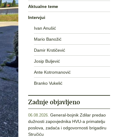
Aktualne teme
Intervjui
Ivan Anušić
Mario Banožić
Damir Krstičević
Josip Buljević
Ante Kotromanović
Branko Vukelić
Zadnje objavljeno
General-bojnik Zdilar predao
06.08.2026.
dužnosti zapovjednika HVU-a primatelju
poslova, zadaća i odgovornosti brigadiru
Stručiću