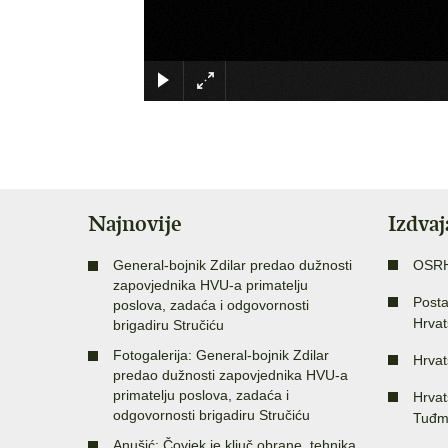
Najnovije
Izdva
General-bojnik Zdilar predao dužnosti
OSR
zapovjednika HVU-a primatelju
Posta
poslova, zadaća i odgovornosti
Hrvat
brigadiru Stručiću
Fotogalerija: General-bojnik Zdilar
Hrvat
predao dužnosti zapovjednika HVU-a
primatelju poslova, zadaća i
Hrvat
odgovornosti brigadiru Stručiću
Tuđm
Anušić: Čovjek je ključ obrane, tehnika