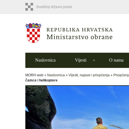
Središnji državni portal
Naslovnica
Vijesti
O nama
MORH web »
Naslovnica
»
Vijesti, najave i priopćenja
»
Priopćenj
čamce i helikoptere