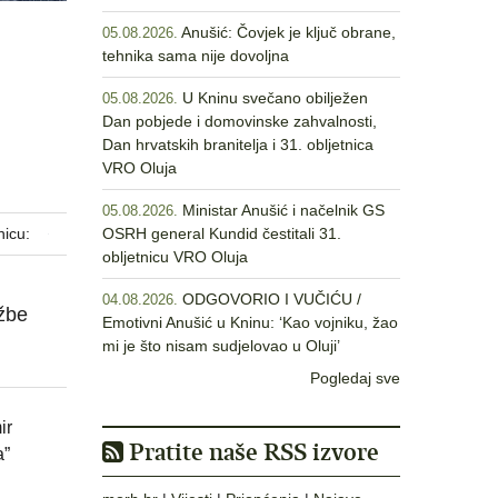
Anušić: Čovjek je ključ obrane,
05.08.2026.
tehnika sama nije dovoljna
U Kninu svečano obilježen
05.08.2026.
Dan pobjede i domovinske zahvalnosti,
Dan hrvatskih branitelja i 31. obljetnica
VRO Oluja
Ministar Anušić i načelnik GS
05.08.2026.
nicu:
OSRH general Kundid čestitali 31.
obljetnicu VRO Oluja
ODGOVORIO I VUČIĆU /
04.08.2026.
užbe
Emotivni Anušić u Kninu: ‘Kao vojniku, žao
mi je što nisam sudjelovao u Oluji’
Pogledaj sve
ir
Pratite naše RSS izvore
a”