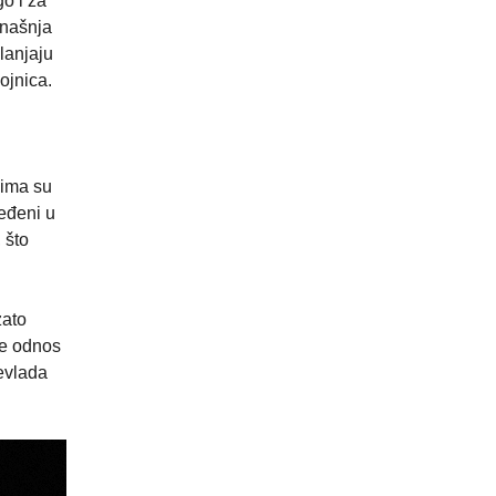
go i za
anašnja
lanjaju
ojnica.
jima su
ređeni u
 što
zato
te odnos
evlada