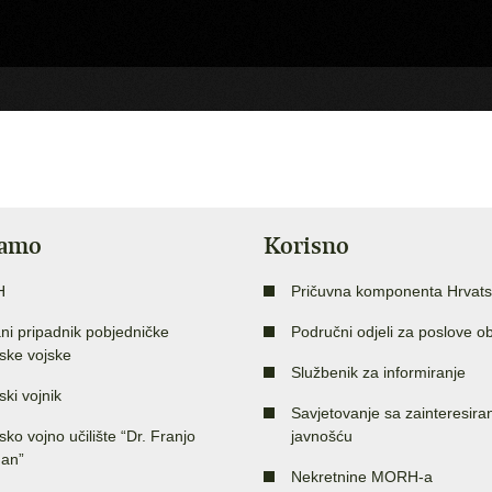
jamo
Korisno
H
Pričuvna komponenta Hrvats
ni pripadnik pobjedničke
Područni odjeli za poslove o
ske vojske
Službenik za informiranje
ski vojnik
Savjetovanje sa zainteresir
sko vojno učilište “Dr. Franjo
javnošću
an”
Nekretnine MORH-a