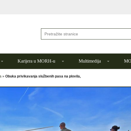
Karijera u MORH-u
Multimedija
MOR
a
»
Obuka privikavanja službenih pasa na plovila,