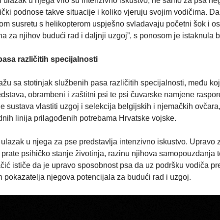
 i ulazak u njega vrlo su intenzivno iskustvo, ne samo za psa ne
ički podnose takve situacije i koliko vjeruju svojim vodičima. D
om susretu s helikopterom uspješno svladavaju početni šok i os
a za njihov budući rad i daljnji uzgoj”, s ponosom je istaknula b
sa različitih specijalnosti
 sa stotinjak službenih pasa različitih specijalnosti, među ko
redstava, obrambeni i zaštitni psi te psi čuvarske namjene raspo
ustava vlastiti uzgoj i selekcija belgijskih i njemačkih ovčara,
nih linija prilagođenih potrebama Hrvatske vojske.
i ulazak u njega za pse predstavlja intenzivno iskustvo. Upravo 
o prate psihičko stanje životinja, razinu njihova samopouzdanja 
čić ističe da je upravo sposobnost psa da uz podršku vodiča pr
h pokazatelja njegova potencijala za budući rad i uzgoj.