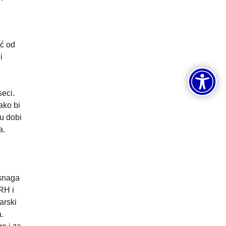
u
eć od
i
seci.
ako bi
 u dobi
a.
 snaga
RH i
arski
.