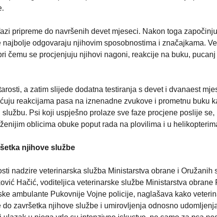
e.
u fazi pripreme do navršenih devet mjeseci. Nakon toga započinj
oje najbolje odgovaraju njihovim sposobnostima i značajkama. V
pri čemu se procjenjuju njihovi nagoni, reakcije na buku, pucanj 
arosti, a zatim slijede dodatna testiranja s devet i dvanaest mje
ećuju reakcijama pasa na iznenadne zvukove i prometnu buku k
nu službu. Psi koji uspješno prolaze sve faze procjene poslije se,
loženijim oblicima obuke poput rada na plovilima i u helikopterim
ršetka njihove službe
sti nadzire veterinarska služba Ministarstva obrane i Oružanih
ić Hačić, voditeljica veterinarske službe Ministarstva obrane 
ske ambulante Pukovnije Vojne policije, naglašava kako veterin
 do završetka njihove službe i umirovljenja odnosno udomljenja