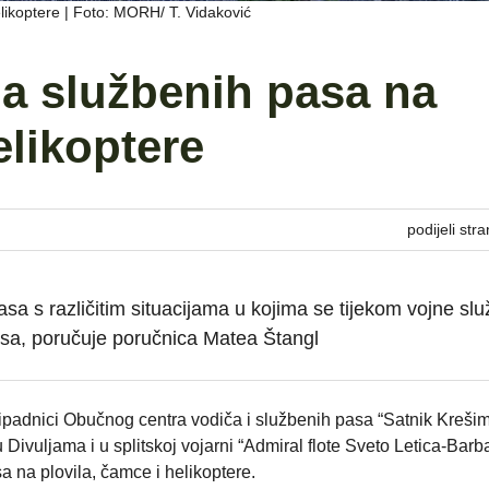
likoptere | Foto: MORH/ T. Vidaković
a službenih pasa na
elikoptere
podijeli stra
sa s različitim situacijama u kojima se tijekom vojne sl
resa, poručuje poručnica Matea Štangl
ipadnici Obučnog centra vodiča i službenih pasa “Satnik Krešim
 Divuljama i u splitskoj vojarni “Admiral flote Sveto Letica-Barb
a na plovila, čamce i helikoptere.