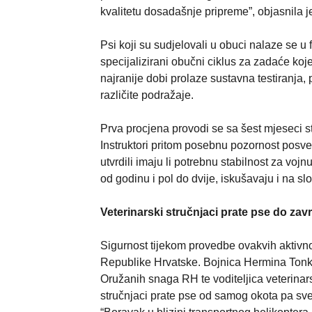
kvalitetu dosadašnje pripreme”, objasnila j
Psi koji su sudjelovali u obuci nalaze se 
specijalizirani obučni ciklus za zadaće k
najranije dobi prolaze sustavna testiranja, 
različite podražaje.
Prva procjena provodi se sa šest mjeseci st
Instruktori pritom posebnu pozornost posv
utvrdili imaju li potrebnu stabilnost za voj
od godinu i pol do dvije, iskušavaju i na s
Veterinarski stručnjaci prate pse do zav
Sigurnost tijekom provedbe ovakvih aktivno
Republike Hrvatske. Bojnica Hermina Tonkov
Oružanih snaga RH te voditeljica veterinar
stručnjaci prate pse od samog okota pa sve