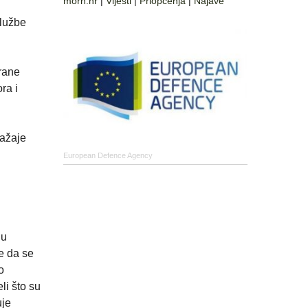
morh.hr
|
Vijesti
|
Priopćenja
|
Najave
službe
irane
ra i
ražaje
European Defence Agency
 u
e da se
o
li što su
uje