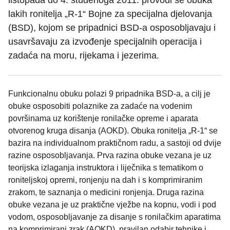
listopada do 4. studenoga 2011. provodi se obuka
lakih ronitelja „R-1“ Bojne za specijalna djelovanja
(BSD), kojom se pripadnici BSD-a osposobljavaju i
usavršavaju za izvođenje specijalnih operacija i
zadaća na moru, rijekama i jezerima.
Funkcionalnu obuku polazi 9 pripadnika BSD-a, a cilj je
obuke osposobiti polaznike za zadaće na vodenim
površinama uz korištenje ronilačke opreme i aparata
otvorenog kruga disanja (AOKD). Obuka ronitelja „R-1“ se
bazira na individualnom praktičnom radu, a sastoji od dvije
razine osposobljavanja. Prva razina obuke vezana je uz
teorijska izlaganja instruktora i liječnika s tematikom o
roniteljskoj opremi, ronjenju na dah i s komprimiranim
zrakom, te saznanja o medicini ronjenja. Druga razina
obuke vezana je uz praktične vježbe na kopnu, vodi i pod
vodom, osposobljavanje za disanje s ronilačkim aparatima
na komprimirani zrak (AOKD), pravilan odabir tehnike i