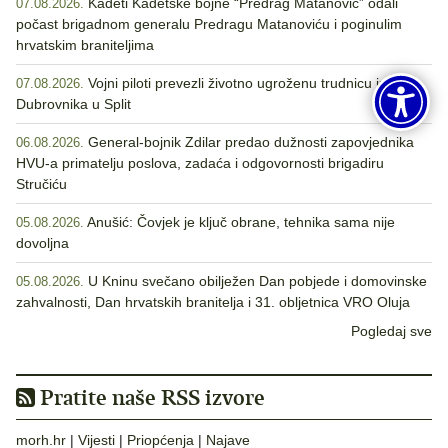
Kadeti Kadetske bojne “Predrag Matanović” odali
07.08.2026.
počast brigadnom generalu Predragu Matanoviću i poginulim
hrvatskim braniteljima
Vojni piloti prevezli životno ugroženu trudnicu iz
07.08.2026.
Dubrovnika u Split
General-bojnik Zdilar predao dužnosti zapovjednika
06.08.2026.
HVU-a primatelju poslova, zadaća i odgovornosti brigadiru
Stručiću
Anušić: Čovjek je ključ obrane, tehnika sama nije
05.08.2026.
dovoljna
U Kninu svečano obilježen Dan pobjede i domovinske
05.08.2026.
zahvalnosti, Dan hrvatskih branitelja i 31. obljetnica VRO Oluja
Pogledaj sve
Pratite naše RSS izvore
morh.hr
|
Vijesti
|
Priopćenja
|
Najave