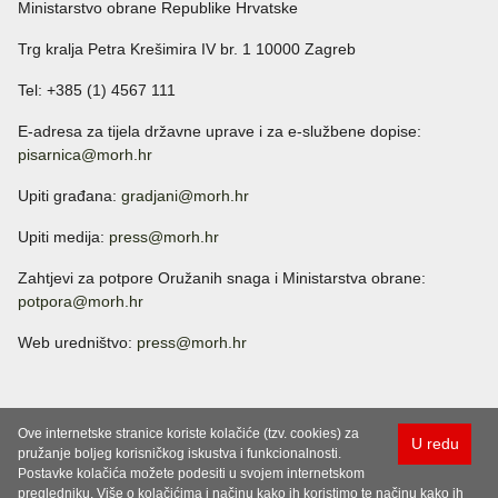
Ministarstvo obrane Republike Hrvatske
Trg kralja Petra Krešimira IV br. 1 10000 Zagreb
Tel: +385 (1) 4567 111
E-adresa za tijela državne uprave i za e-službene dopise:
pisarnica@morh.hr
Upiti građana:
gradjani@morh.hr
Upiti medija:
press@morh.hr
Zahtjevi za potpore Oružanih snaga i Ministarstva obrane:
potpora@morh.hr
Web uredništvo:
press@morh.hr
Ove internetske stranice koriste kolačiće (tzv. cookies) za
U redu
pružanje boljeg korisničkog iskustva i funkcionalnosti.
Postavke kolačića možete podesiti u svojem internetskom
pregledniku. Više o kolačićima i načinu kako ih koristimo te načinu kako ih