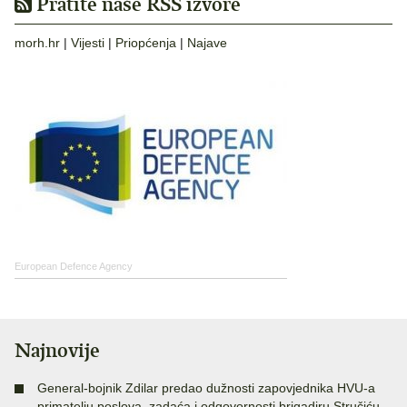
Pratite naše RSS izvore
morh.hr
|
Vijesti
|
Priopćenja
|
Najave
European Defence Agency
Najnovije
General-bojnik Zdilar predao dužnosti zapovjednika HVU-a
primatelju poslova, zadaća i odgovornosti brigadiru Stručiću