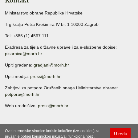
Kontakt
Ministarstvo obrane Republike Hrvatske
Trg kralja Petra Krešimira IV br. 1 10000 Zagreb
Tel: +385 (1) 4567 111
E-adresa za tijela državne uprave i za e-službene dopise:
pisarnica@morh.hr
Upiti građana:
gradjani@morh.hr
Upiti medija:
press@morh.hr
Zahtjevi za potpore Oružanih snaga i Ministarstva obrane:
potpora@morh.hr
Web uredništvo:
press@morh.hr
Ove internetske stranice koriste kolačiće (tzv. cookies) za
U redu
pružanje boljeg korisničkog iskustva i funkcionalnosti.