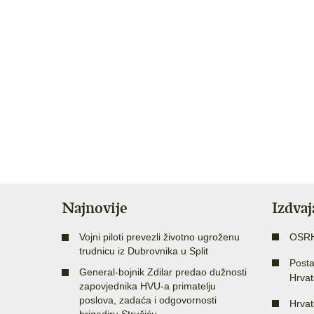
Najnovije
Izdva
Vojni piloti prevezli životno ugroženu
OSR
trudnicu iz Dubrovnika u Split
Posta
General-bojnik Zdilar predao dužnosti
Hrvat
zapovjednika HVU-a primatelju
poslova, zadaća i odgovornosti
Hrvat
brigadiru Stručiću