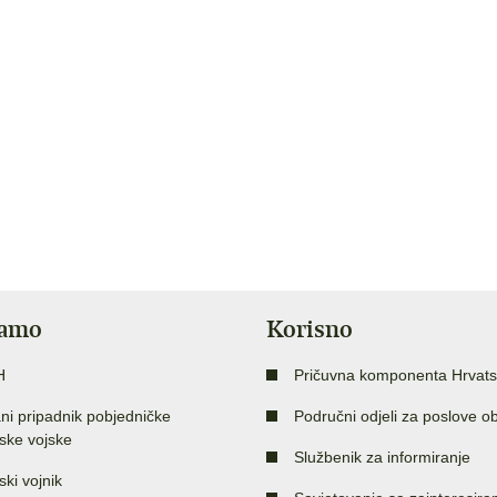
jamo
Korisno
H
Pričuvna komponenta Hrvats
ni pripadnik pobjedničke
Područni odjeli za poslove o
ske vojske
Službenik za informiranje
ski vojnik