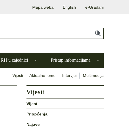
Mapa weba
English
e-Građani
H u zajednici
Pristup informacijama
Vijesti
Aktualne teme
Intervjui
Multimedija
Vijesti
Vijesti
Priopćenja
Najave