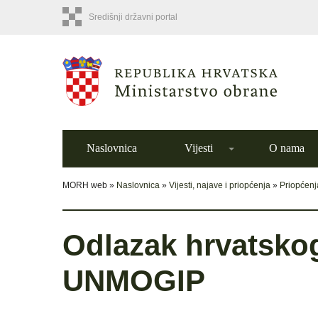
Središnji državni portal
Naslovnica
Vijesti
O nama
MORH web »
Naslovnica
»
Vijesti, najave i priopćenja
»
Priopćenj
Odlazak hrvatskog
UNMOGIP