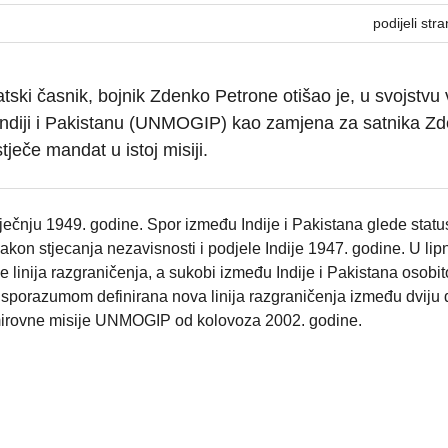
podijeli stra
tski časnik, bojnik Zdenko Petrone otišao je, u svojstvu
Indiji i Pakistanu (UNMOGIP) kao zamjena za satnika Z
tječe mandat u istoj misiji.
čnju 1949. godine. Spor između Indije i Pakistana glede statu
kon stjecanja nezavisnosti i podjele Indije 1947. godine. U lip
linija razgraničenja, a sukobi između Indije i Pakistana osobit
e sporazumom definirana nova linija razgraničenja između dviju 
mirovne misije UNMOGIP od kolovoza 2002. godine.