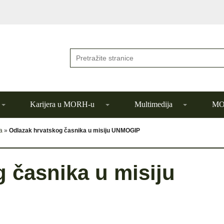
Karijera u MORH-u
Multimedija
MOR
a
»
Odlazak hrvatskog časnika u misiju UNMOGIP
 časnika u misiju