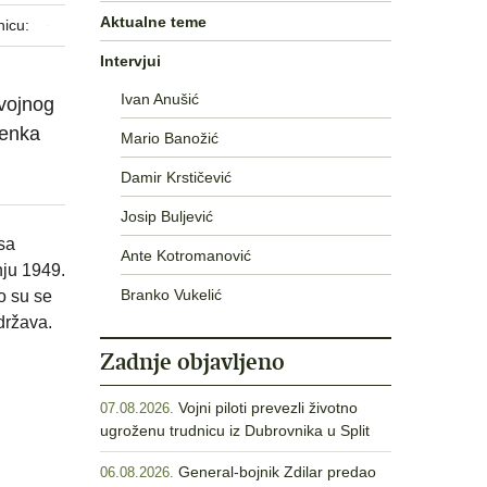
Aktualne teme
nicu:
Intervjui
Ivan Anušić
 vojnog
denka
Mario Banožić
Damir Krstičević
Josip Buljević
sa
Ante Kotromanović
nju 1949.
Branko Vukelić
o su se
država.
Zadnje objavljeno
Vojni piloti prevezli životno
07.08.2026.
ugroženu trudnicu iz Dubrovnika u Split
General-bojnik Zdilar predao
06.08.2026.