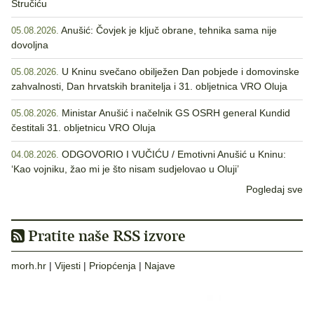
Stručiću
Anušić: Čovjek je ključ obrane, tehnika sama nije
05.08.2026.
dovoljna
U Kninu svečano obilježen Dan pobjede i domovinske
05.08.2026.
zahvalnosti, Dan hrvatskih branitelja i 31. obljetnica VRO Oluja
Ministar Anušić i načelnik GS OSRH general Kundid
05.08.2026.
čestitali 31. obljetnicu VRO Oluja
ODGOVORIO I VUČIĆU / Emotivni Anušić u Kninu:
04.08.2026.
‘Kao vojniku, žao mi je što nisam sudjelovao u Oluji’
Pogledaj sve
Pratite naše RSS izvore
morh.hr
|
Vijesti
|
Priopćenja
|
Najave