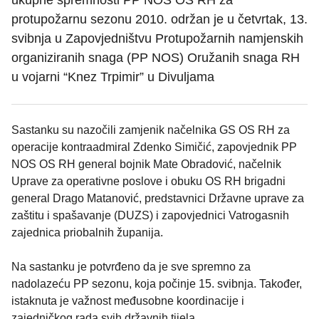
ukupne spremnosti PP NOS OS RH za
protupožarnu sezonu 2010. održan je u četvrtak, 13.
svibnja u Zapovjedništvu Protupožarnih namjenskih
organiziranih snaga (PP NOS) Oružanih snaga RH
u vojarni “Knez Trpimir” u Divuljama
Sastanku su nazočili zamjenik načelnika GS OS RH za
operacije kontraadmiral Zdenko Simičić, zapovjednik PP
NOS OS RH general bojnik Mate Obradović, načelnik
Uprave za operativne poslove i obuku OS RH brigadni
general Drago Matanović, predstavnici Državne uprave za
zaštitu i spašavanje (DUZS) i zapovjednici Vatrogasnih
zajednica priobalnih županija.
Na sastanku je potvrđeno da je sve spremno za
nadolazeću PP sezonu, koja počinje 15. svibnja. Također,
istaknuta je važnost međusobne koordinacije i
zajedničkog rada svih državnih tijela.