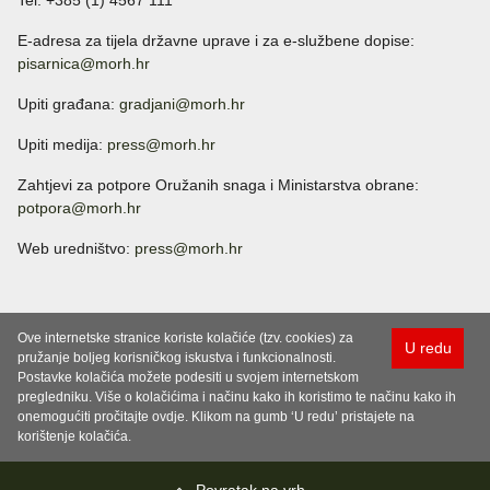
Tel: +385 (1) 4567 111
E-adresa za tijela državne uprave i za e-službene dopise:
pisarnica@morh.hr
Upiti građana:
gradjani@morh.hr
Upiti medija:
press@morh.hr
Zahtjevi za potpore Oružanih snaga i Ministarstva obrane:
potpora@morh.hr
Web uredništvo:
press@morh.hr
Ove internetske stranice koriste kolačiće (tzv. cookies) za
U redu
pružanje boljeg korisničkog iskustva i funkcionalnosti.
Postavke kolačića možete podesiti u svojem internetskom
pregledniku. Više o kolačićima i načinu kako ih koristimo te načinu kako ih
onemogućiti pročitajte ovdje. Klikom na gumb ‘U redu’ pristajete na
korištenje kolačića.