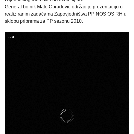
General bojnik Mate Obradović održao je prezentaciju o
realiziranim zadaćama Zapovjedništva PP NOS OS RH u
sklopu priprema za PP sezonu 2010.
–
/
3