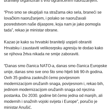
branitelji organizirali s vrlo ograničenim naoružanjem.
“Prvo smo se okupljali na stražama oko sela, braneći se
lovačkim naoružanjem, i polako se naoružavali
posredstvom naše dijaspore, koja nam je jako pomogla
tada”, rekao je ministar obrane.
Kazao je kako su hrvatski branitelji uspjeli obraniti
Hrvatsku i zaustaviti velikosrpsku agresiju te dodao kako
se njihova žrtva nikada ne smije zaboraviti.
“Danas smo članica NATO-a, danas smo članica Europske
unije, danas smo sve ono što smo htjeli biti 90-ih godina.
Ovih 35 godina zaokružit ćemo povijesnom
modernizacijom oružanih snaga, povijesnom i, rekao bih,
jedinom modernizacijom oružanih snaga od njezina
postanka. Do 2030. godine bit ćemo jedna od manjih, ali
modernih i snažnih vojski svijeta i Europe”, poručio je
ministar Anušić.