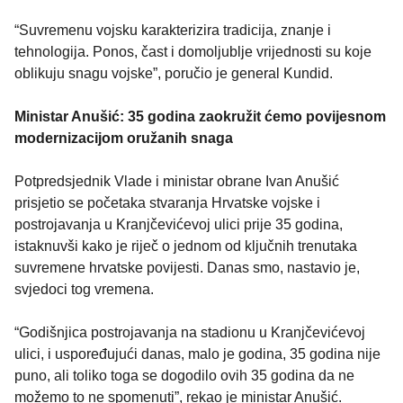
“Suvremenu vojsku karakterizira tradicija, znanje i
tehnologija. Ponos, čast i domoljublje vrijednosti su koje
oblikuju snagu vojske”, poručio je general Kundid.
Ministar Anušić: 35 godina zaokružit ćemo povijesnom
modernizacijom oružanih snaga
Potpredsjednik Vlade i ministar obrane Ivan Anušić
prisjetio se početaka stvaranja Hrvatske vojske i
postrojavanja u Kranjčevićevoj ulici prije 35 godina,
istaknuvši kako je riječ o jednom od ključnih trenutaka
suvremene hrvatske povijesti. Danas smo, nastavio je,
svjedoci tog vremena.
“Godišnjica postrojavanja na stadionu u Kranjčevićevoj
ulici, i uspoređujući danas, malo je godina, 35 godina nije
puno, ali toliko toga se dogodilo ovih 35 godina da ne
možemo to ne spomenuti”, rekao je ministar Anušić.