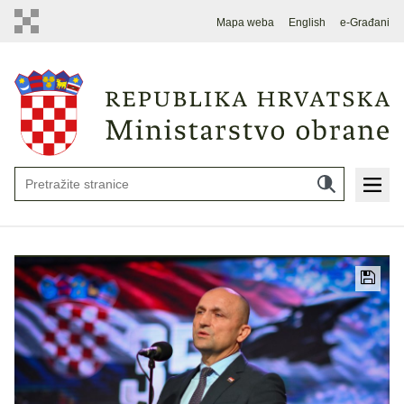
Mapa weba
English
e-Građani