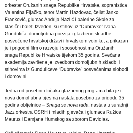
orkestar Oružanih snaga Republike Hrvatske, sopranistica
Valentina Fijačko, tenor Martin Hazdovac, čelist Janko
Franković, glumac Andrija Nazlić i balerine Škole za
klasični balet. Izvedeni su stihovi iz “Dubravke” Ivana
Gundulića, domoljubna poezija i glazbene skladbe
posvećene hrvatskoj državi i hrvatskom vojniku, a prikazan
je i prigodni film o razvoju i sposobnostima Oružanih
snaga Republike Hrvatske tijekom 35 godina. Svečana
akademija završena je izvedbom domoljubnih skladbi i
stihovima iz Gundulićeve “Dubravke” posvećenima slobodi
i domovini.
Jedna od posebnih točaka glazbenog programa bila je i
nova domoljubna pjesma nastala posebno za prigodu 35
godina obljetnice –
Snaga se nova rađa
, nastala u suradnji
Jazz orkestra OSRH i mladih pjevača i glumaca Ružice
Maurus i Damjana Humskog sa zborom Davidias.