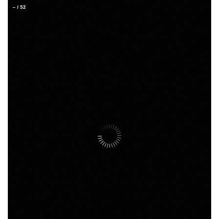
–
/
52