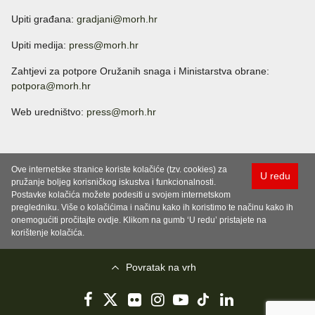
Upiti građana:
gradjani@morh.hr
Upiti medija:
press@morh.hr
Zahtjevi za potpore Oružanih snaga i Ministarstva obrane:
potpora@morh.hr
Web uredništvo:
press@morh.hr
Ove internetske stranice koriste kolačiće (tzv. cookies) za
U redu
pružanje boljeg korisničkog iskustva i funkcionalnosti.
Postavke kolačića možete podesiti u svojem internetskom
pregledniku. Više o kolačićima i načinu kako ih koristimo te načinu kako ih
onemogućiti pročitajte ovdje. Klikom na gumb ‘U redu’ pristajete na
korištenje kolačića.
Povratak na vrh