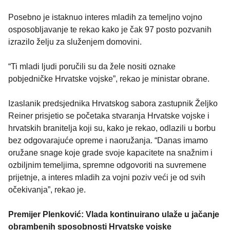
Posebno je istaknuo interes mladih za temeljno vojno
osposobljavanje te rekao kako je čak 97 posto pozvanih
izrazilo želju za služenjem domovini.
“Ti mladi ljudi poručili su da žele nositi oznake
pobjedničke Hrvatske vojske”, rekao je ministar obrane.
Izaslanik predsjednika Hrvatskog sabora zastupnik Željko
Reiner prisjetio se početaka stvaranja Hrvatske vojske i
hrvatskih branitelja koji su, kako je rekao, odlazili u borbu
bez odgovarajuće opreme i naoružanja. “Danas imamo
oružane snage koje grade svoje kapacitete na snažnim i
ozbiljnim temeljima, spremne odgovoriti na suvremene
prijetnje, a interes mladih za vojni poziv veći je od svih
očekivanja”, rekao je.
Premijer Plenković: Vlada kontinuirano ulaže u jačanje
obrambenih sposobnosti Hrvatske vojske