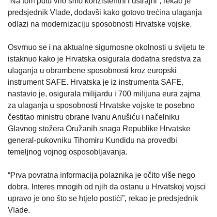
“Na tom putu vrlo smo konzistentni i ustrajni”, rekao je
predsjednik Vlade, dodavši kako gotovo trećina ulaganja
odlazi na modernizaciju sposobnosti Hrvatske vojske.
Osvrnuo se i na aktualne sigurnosne okolnosti u svijetu te
istaknuo kako je Hrvatska osigurala dodatna sredstva za
ulaganja u obrambene sposobnosti kroz europski
instrument SAFE. Hrvatska je iz instrumenta SAFE,
nastavio je, osigurala milijardu i 700 milijuna eura zajma
za ulaganja u sposobnosti Hrvatske vojske te posebno
čestitao ministru obrane Ivanu Anušiću i načelniku
Glavnog stožera Oružanih snaga Republike Hrvatske
general-pukovniku Tihomiru Kundidu na provedbi
temeljnog vojnog osposobljavanja.
“Prva povratna informacija polaznika je očito više nego
dobra. Interes mnogih od njih da ostanu u Hrvatskoj vojsci
upravo je ono što se htjelo postići”, rekao je predsjednik
Vlade.