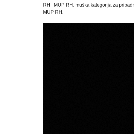
RH i MUP RH, muška kategorija za pripadn
MUP RH.