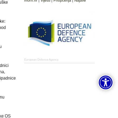
morh.hr
|
Vijesti
|
Priopćenja
|
Najave
puške
ke:
 pod
u
European Defence Agency
dnici
na,
ripadnice
onu
ike OS