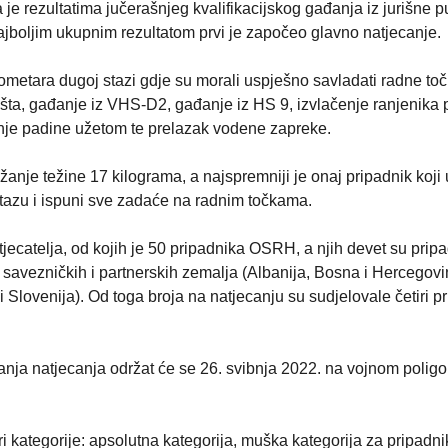
 je rezultatima jučerašnjeg kvalifikacijskog gađanja iz jurišne 
jboljim ukupnim rezultatom prvi je započeo glavno natjecanje.
ilometara dugoj stazi gdje su morali uspješno savladati radne toč
išta, gađanje iz VHS-D2, gađanje iz HS 9, izvlačenje ranjenika
je padine užetom te prelazak vodene zapreke.
anje težine 17 kilograma, a najspremniji je onaj pripadnik koji 
tazu i ispuni sve zadaće na radnim točkama.
jecatelja, od kojih je 50 pripadnika OSRH, a njih devet su pripa
savezničkih i partnerskih zemalja (Albanija, Bosna i Hercegovi
lovenija). Od toga broja na natjecanju su sudjelovale četiri p
anja natjecanja održat će se 26. svibnja 2022. na vojnom polig
ri kategorije: apsolutna kategorija, muška kategorija za pripadn