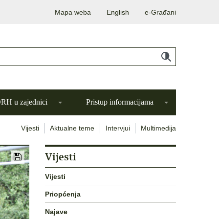
Mapa weba
English
e-Građani
H u zajednici
Pristup informacijama
Vijesti
Aktualne teme
Intervjui
Multimedija
Vijesti
Vijesti
Priopćenja
Najave