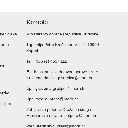
Kontakt
ke vojske
Ministarstvo obrane Republike Hrvatske
brane
Trg kralja Petra Krešimira IV br. 1 10000
Zagreb
Tel: +385 (1) 4567 111
anom
E-adresa za tijela državne uprave i za e-
službene dopise:
pisarnica@morh.hr
Upiti građana:
gradjani@morh.hr
atske
Upiti medija:
press@morh.hr
sobljem
Zahtjevi za potpore Oružanih snaga i
Ministarstva obrane:
potpora@morh.hr
Web uredništvo:
press@morh.hr