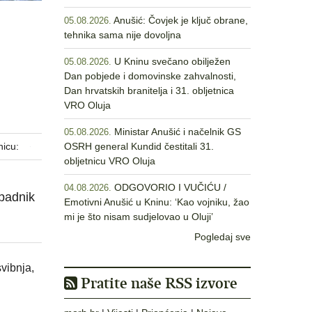
Anušić: Čovjek je ključ obrane,
05.08.2026.
tehnika sama nije dovoljna
U Kninu svečano obilježen
05.08.2026.
Dan pobjede i domovinske zahvalnosti,
Dan hrvatskih branitelja i 31. obljetnica
VRO Oluja
Ministar Anušić i načelnik GS
05.08.2026.
nicu:
OSRH general Kundid čestitali 31.
obljetnicu VRO Oluja
ODGOVORIO I VUČIĆU /
04.08.2026.
ipadnik
Emotivni Anušić u Kninu: ‘Kao vojniku, žao
mi je što nisam sudjelovao u Oluji’
Pogledaj sve
vibnja,
Pratite naše RSS izvore