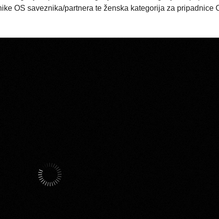
ike OS saveznika/partnera te ženska kategorija za pripadnice 