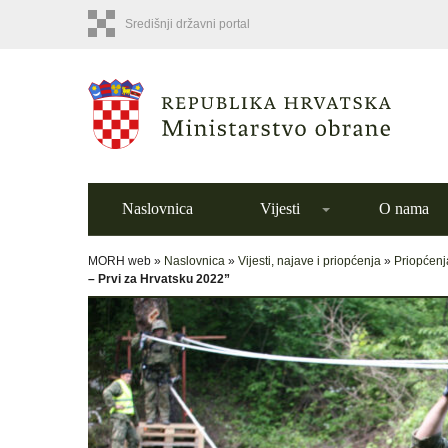
Središnji državni portal
Naslovnica
Vijesti
O nama
MORH web »
Naslovnica
»
Vijesti, najave i priopćenja
»
Priopćenj
– Prvi za Hrvatsku 2022”