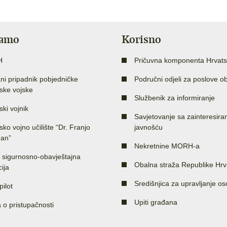
jamo
Korisno
H
Pričuvna komponenta Hrvats
ni pripadnik pobjedničke
Područni odjeli za poslove o
ske vojske
Službenik za informiranje
ski vojnik
Savjetovanje sa zainteresir
sko vojno učilište “Dr. Franjo
javnošću
an”
Nekretnine MORH-a
 sigurnosno-obavještajna
Obalna straža Republike Hrv
ija
Središnjica za upravljanje o
pilot
Upiti građana
a o pristupačnosti