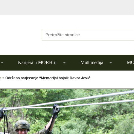
Karijera u MORH-u
Multimedija
MOR
a
»
Održano natjecanje “Memorijal bojnik Davor Jović