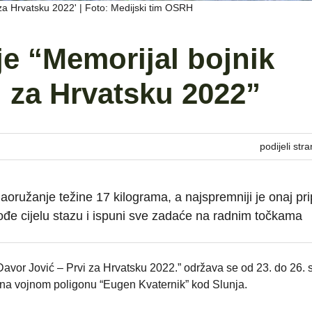
 za Hrvatsku 2022' | Foto: Medijski tim OSRH
e “Memorijal bojnik
i za Hrvatsku 2022”
podijeli stra
aoružanje težine 17 kilograma, a najspremniji je onaj pr
đe cijelu stazu i ispuni sve zadaće na radnim točkama
avor Jović – Prvi za Hrvatsku 2022.” održava se od 23. do 26. s
a na vojnom poligonu “Eugen Kvaternik” kod Slunja.