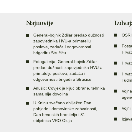
Najnovije
Izdva
General-bojnik Zdilar predao dužnosti
OSR
zapovjednika HVU-a primatelju
Posta
poslova, zadaća i odgovornosti
Hrvat
brigadiru Stručiću
Fotogalerija: General-bojnik Zdilar
Hrvat
predao dužnosti zapovjednika HVU-a
primatelju poslova, zadaća i
Hrvat
odgovornosti brigadiru Stručiću
Tuđm
Anušić: Čovjek je ključ obrane, tehnika
Vojna
sama nije dovoljna
agenc
U Kninu svečano obilježen Dan
Vojni 
pobjede i domovinske zahvalnosti,
Dan hrvatskih branitelja i 31.
Izjav
obljetnica VRO Oluja