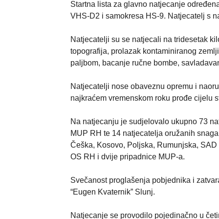
Startna lista za glavno natjecanje određena
VHS-D2 i samokresa HS-9. Natjecatelj s na
Natjecatelji su se natjecali na tridesetak k
topografija, prolazak kontaminiranog zemlj
paljbom, bacanje ručne bombe, savladavan
Natjecatelji nose obaveznu opremu i naoruž
najkraćem vremenskom roku prođe cijelu s
Na natjecanju je sudjelovalo ukupno 73 nat
MUP RH te 14 natjecatelja oružanih snaga 
Češka, Kosovo, Poljska, Rumunjska, SAD i S
OS RH i dvije pripadnice MUP-a.
Svečanost proglašenja pobjednika i zatvar
“Eugen Kvaternik” Slunj.
Natjecanje se provodilo pojedinačno u četi