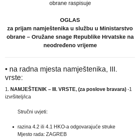
obrane raspisuje
OGLAS
za prijam namještenika u službu u Ministarstvo
obrane – Oružane snage Republike Hrvatske na
neodređeno vrijeme
• na radna mjesta namještenika, III.
vrste:
1.
NAMJEŠTENIK – III. VRSTE, (za poslove bravara)
-1
izvršitelj/ica
Stručni uvjeti:
razina 4.2 ili 4.1 HKO-a odgovarajuće struke
Mjesto rada: ZAGREB