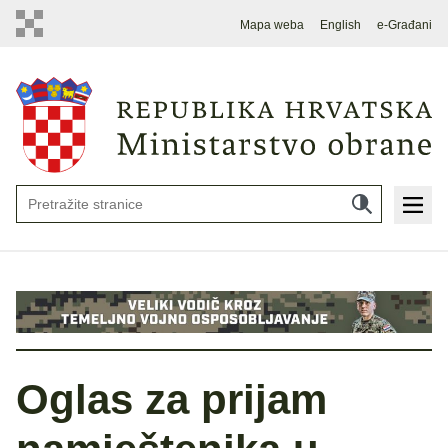
Mapa weba
English
e-Građani
Oglas za prijam