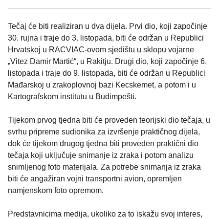
Tečaj će biti realiziran u dva dijela. Prvi dio, koji započinje
30. rujna i traje do 3. listopada, biti će održan u Republici
Hrvatskoj u RACVIAC-ovom sjedištu u sklopu vojarne
„Vitez Damir Martić“, u Rakitju. Drugi dio, koji započinje 6.
listopada i traje do 9. listopada, biti će održan u Republici
Mađarskoj u zrakoplovnoj bazi Kecskemet, a potom i u
Kartografskom institutu u Budimpešti.
Tijekom prvog tjedna biti će proveden teorijski dio tečaja, u
svrhu pripreme sudionika za izvršenje praktičnog dijela,
dok će tijekom drugog tjedna biti proveden praktični dio
tečaja koji uključuje snimanje iz zraka i potom analizu
snimljenog foto materijala. Za potrebe snimanja iz zraka
biti će angažiran vojni transportni avion, opremljen
namjenskom foto opremom.
Predstavnicima medija, ukoliko za to iskažu svoj interes,