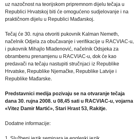
uz nazočnost na teorijskom pripremnom dijelu tečaja u
Republici Hrvatskoj biti će omogućeno sudjelovanje i na
praktičnom dijelu u Republici Mađarskoj.
Tečaj će 30. rujna otvoriti pukovnik Kalman Nemeth,
načelnik Odjela za obučavanje i verifikacije u RACVIAC-u,
i pukovnik Mihajlo Mladenović, načelnik Odsjeka za
obrambenu prenamjenu u RACVIAC-u, dok će kao
predavači na tečaju nastupiti stručnjaci iz Republike
Hrvatske, Republike Njemačke, Republike Latvije i
Republike Mađarske.
Predstavnici medija pozivaju se na otvaranje tečaja
dana 30. rujna 2008. u 08,45 sati u RACVIAC-u, vojarna
«Vitez Damir Martić», Stari Hrast 53, Rakitje.
Dodatne informacije:
1. Službeni jezik seminara je engleski jezik.