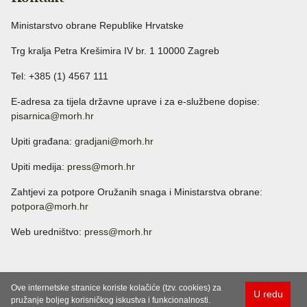
Ministarstvo obrane Republike Hrvatske
Trg kralja Petra Krešimira IV br. 1 10000 Zagreb
Tel: +385 (1) 4567 111
E-adresa za tijela državne uprave i za e-službene dopise:
pisarnica@morh.hr
Upiti građana:
gradjani@morh.hr
Upiti medija:
press@morh.hr
Zahtjevi za potpore Oružanih snaga i Ministarstva obrane:
potpora@morh.hr
Web uredništvo:
press@morh.hr
Ove internetske stranice koriste kolačiće (tzv. cookies) za
U redu
pružanje boljeg korisničkog iskustva i funkcionalnosti.