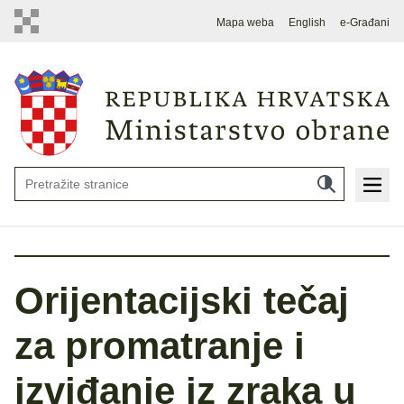
Mapa weba
English
e-Građani
Orijentacijski tečaj
za promatranje i
izviđanje iz zraka u