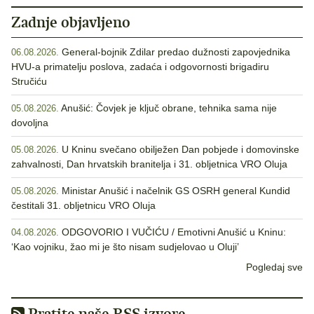
Zadnje objavljeno
General-bojnik Zdilar predao dužnosti zapovjednika
06.08.2026.
HVU-a primatelju poslova, zadaća i odgovornosti brigadiru
Stručiću
Anušić: Čovjek je ključ obrane, tehnika sama nije
05.08.2026.
dovoljna
U Kninu svečano obilježen Dan pobjede i domovinske
05.08.2026.
zahvalnosti, Dan hrvatskih branitelja i 31. obljetnica VRO Oluja
Ministar Anušić i načelnik GS OSRH general Kundid
05.08.2026.
čestitali 31. obljetnicu VRO Oluja
ODGOVORIO I VUČIĆU / Emotivni Anušić u Kninu:
04.08.2026.
‘Kao vojniku, žao mi je što nisam sudjelovao u Oluji’
Pogledaj sve
Pratite naše RSS izvore