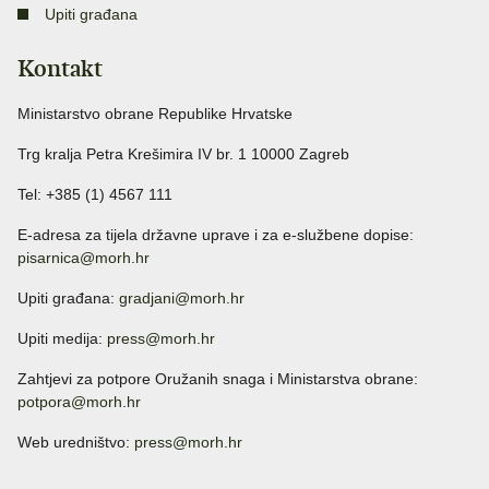
Upiti građana
Kontakt
Ministarstvo obrane Republike Hrvatske
Trg kralja Petra Krešimira IV br. 1 10000 Zagreb
Tel: +385 (1) 4567 111
E-adresa za tijela državne uprave i za e-službene dopise:
pisarnica@morh.hr
Upiti građana:
gradjani@morh.hr
Upiti medija:
press@morh.hr
Zahtjevi za potpore Oružanih snaga i Ministarstva obrane:
potpora@morh.hr
Web uredništvo:
press@morh.hr