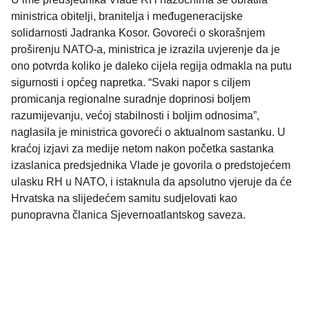
ministrica obitelji, branitelja i međugeneracijske
solidarnosti Jadranka Kosor. Govoreći o skorašnjem
proširenju NATO-a, ministrica je izrazila uvjerenje da je
ono potvrda koliko je daleko cijela regija odmakla na putu
sigurnosti i općeg napretka. “Svaki napor s ciljem
promicanja regionalne suradnje doprinosi boljem
razumijevanju, većoj stabilnosti i boljim odnosima”,
naglasila je ministrica govoreći o aktualnom sastanku. U
kraćoj izjavi za medije netom nakon početka sastanka
izaslanica predsjednika Vlade je govorila o predstojećem
ulasku RH u NATO, i istaknula da apsolutno vjeruje da će
Hrvatska na slijedećem samitu sudjelovati kao
punopravna članica Sjevernoatlantskog saveza.