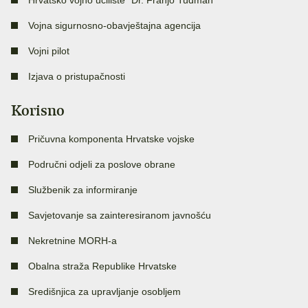
Hrvatsko vojno učilište “Dr. Franjo Tuđman”
Vojna sigurnosno-obavještajna agencija
Vojni pilot
Izjava o pristupačnosti
Korisno
Pričuvna komponenta Hrvatske vojske
Područni odjeli za poslove obrane
Službenik za informiranje
Savjetovanje sa zainteresiranom javnošću
Nekretnine MORH-a
Obalna straža Republike Hrvatske
Središnjica za upravljanje osobljem