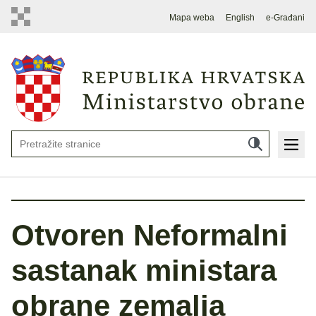
Mapa weba
English
e-Građani
Otvoren Neformalni
sastanak ministara
obrane zemalja