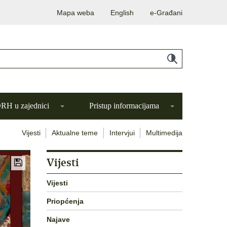
Mapa weba
English
e-Građani
H u zajednici
Pristup informacijama
Vijesti
Aktualne teme
Intervjui
Multimedija
Vijesti
Vijesti
Priopćenja
Najave