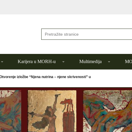
Karijera u MORH-u
Multimedija
MOR
Otvorenje izložbe “Njena nutrina – njene skrivenosti” u