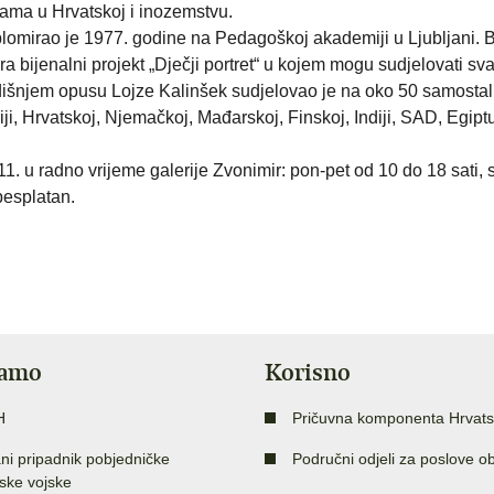
ama u Hrvatskoj i inozemstvu.
iplomirao je 1977. godine na Pedagoškoj akademiji u Ljubljani. B
 bijenalni projekt „Dječji portret“ u kojem mogu sudjelovati sv
odišnjem opusu Lojze Kalinšek sudjelovao je na oko 50 samostal
iji, Hrvatskoj, Njemačkoj, Mađarskoj, Finskoj, Indiji, SAD, Egipt
1. u radno vrijeme galerije Zvonimir: pon-pet od 10 do 18 sati,
besplatan.
jamo
Korisno
H
Pričuvna komponenta Hrvats
ni pripadnik pobjedničke
Područni odjeli za poslove o
ske vojske