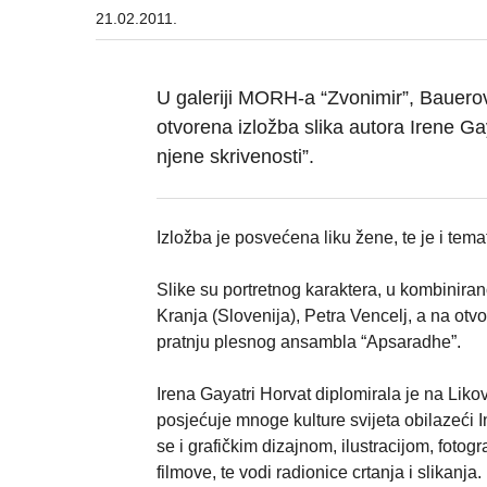
21.02.2011.
U galeriji MORH-a “Zvonimir”, Bauerova
otvorena izložba slika autora Irene Ga
njene skrivenosti”.
Izložba je posvećena liku žene, te je i te
Slike su portretnog karaktera, u kombinirano
Kranja (Slovenija), Petra Vencelj, a na ot
pratnju plesnog ansambla “Apsaradhe”.
Irena Gayatri Horvat diplomirala je na Lik
posjećuje mnoge kulture svijeta obilazeći I
se i grafičkim dizajnom, ilustracijom, fot
filmove, te vodi radionice crtanja i slikanja