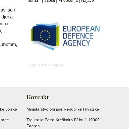
morh.hr
|
Vijesti
|
Priopćenja
|
Najave
avi se i
a djeca
nih i
u,
 subotom,
European Defence Agency
Kontakt
ke vojske
Ministarstvo obrane Republike Hrvatske
brane
Trg kralja Petra Krešimira IV br. 1 10000
Zagreb