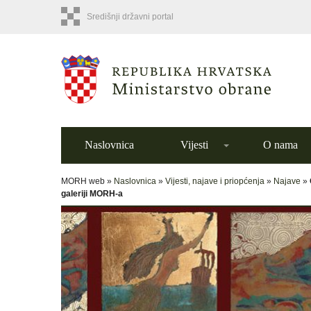
Središnji državni portal
Naslovnica
Vijesti
O nama
MORH web »
Naslovnica
»
Vijesti, najave i priopćenja
»
Najave
»
galeriji MORH-a