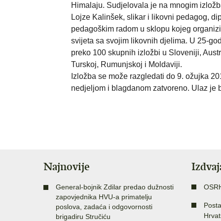
Himalaju. Sudjelovala je na mnogim izložb
Lojze Kalinšek, slikar i likovni pedagog, d
pedagoškim radom u sklopu kojeg organizira
svijeta sa svojim likovnih djelima. U 25-g
preko 100 skupnih izložbi u Sloveniji, Austr
Turskoj, Rumunjskoj i Moldaviji.
Izložba se može razgledati do 9. ožujka 201
nedjeljom i blagdanom zatvoreno. Ulaz je 
Najnovije
Izdva
General-bojnik Zdilar predao dužnosti
OSR
zapovjednika HVU-a primatelju
Posta
poslova, zadaća i odgovornosti
Hrvat
brigadiru Stručiću