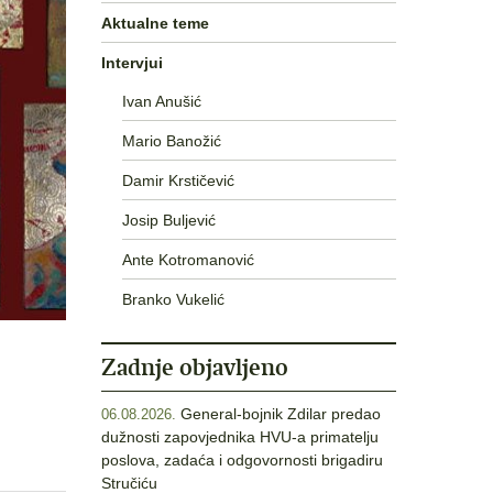
Aktualne teme
Intervjui
Ivan Anušić
Mario Banožić
Damir Krstičević
Josip Buljević
Ante Kotromanović
Branko Vukelić
Zadnje objavljeno
General-bojnik Zdilar predao
06.08.2026.
dužnosti zapovjednika HVU-a primatelju
poslova, zadaća i odgovornosti brigadiru
Stručiću