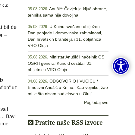
nicu:
Anušić: Čovjek je ključ obrane,
05.08.2026.
tehnika sama nije dovoljna
 bit će
U Kninu svečano obilježen
05.08.2026.
Dan pobjede i domovinske zahvalnosti,
a –
Dan hrvatskih branitelja i 31. obljetnica
VRO Oluja
Ministar Anušić i načelnik GS
05.08.2026.
OSRH general Kundid čestitali 31.
obljetnicu VRO Oluja
iz
ODGOVORIO I VUČIĆU /
04.08.2026.
fion” uz
Emotivni Anušić u Kninu: ‘Kao vojniku, žao
mi je što nisam sudjelovao u Oluji’
Pogledaj sve
va i
ku… Bavi
Pratite naše RSS izvore
arne