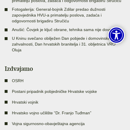
primatelju poslova, zadaća i odgovornosti brigadiru Stručiću
Fotogalerija: General-bojnik Zdilar predao dužnosti
zapovjednika HVU-a primatelju poslova, zadaća i
odgovornosti brigadiru Stručiću
Anušić: Čovjek je ključ obrane, tehnika sama nije dovoljna
U Kninu svečano obilježen Dan pobjede i domovinske
zahvalnosti, Dan hrvatskih branitelja i 31. obljetnica VRO
Oluja
Izdvajamo
OSRH
Postani pripadnik pobjedničke Hrvatske vojske
Hrvatski vojnik
Hrvatsko vojno učilište “Dr. Franjo Tuđman”
Vojna sigurnosno-obavještajna agencija