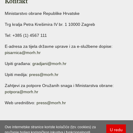
Kontakt
Ministarstvo obrane Republike Hrvatske
Trg kralja Petra Krešimira IV br. 1 10000 Zagreb
Tel: +385 (1) 4567 111
E-adresa za tijela državne uprave i za e-službene dopise:
pisarnica@morh.hr
Upiti građana:
gradjani@morh.hr
Upiti medija:
press@morh.hr
Zahtjevi za potpore Oružanih snaga i Ministarstva obrane:
potpora@morh.hr
Web uredništvo:
press@morh.hr
Ove internetske stranice koriste kolačiće (tzv. cookies) za
U redu
pružanje boljeg korisničkog iskustva i funkcionalnosti.