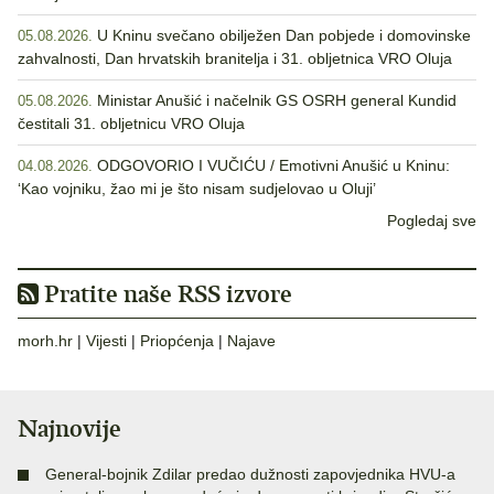
U Kninu svečano obilježen Dan pobjede i domovinske
05.08.2026.
zahvalnosti, Dan hrvatskih branitelja i 31. obljetnica VRO Oluja
Ministar Anušić i načelnik GS OSRH general Kundid
05.08.2026.
čestitali 31. obljetnicu VRO Oluja
ODGOVORIO I VUČIĆU / Emotivni Anušić u Kninu:
04.08.2026.
‘Kao vojniku, žao mi je što nisam sudjelovao u Oluji’
Pogledaj sve
Pratite naše RSS izvore
morh.hr
|
Vijesti
|
Priopćenja
|
Najave
Najnovije
General-bojnik Zdilar predao dužnosti zapovjednika HVU-a