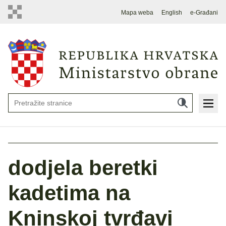
Mapa weba
English
e-Građani
dodjela beretki
kadetima na
Kninskoj tvrđavi