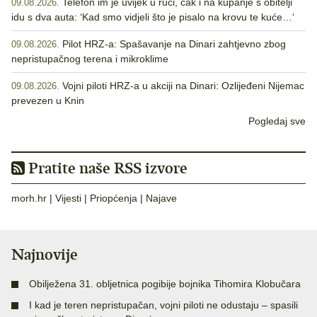
Telefon im je uvijek u ruci, čak i na kupanje s obitelji
09.08.2026.
idu s dva auta: ‘Kad smo vidjeli što je pisalo na krovu te kuće…‘
Pilot HRZ-a: Spašavanje na Dinari zahtjevno zbog
09.08.2026.
nepristupačnog terena i mikroklime
Vojni piloti HRZ-a u akciji na Dinari: Ozlijeđeni Nijemac
09.08.2026.
prevezen u Knin
Pogledaj sve
Pratite naše RSS izvore
morh.hr
|
Vijesti
|
Priopćenja
|
Najave
Najnovije
Obilježena 31. obljetnica pogibije bojnika Tihomira Klobučara
I kad je teren nepristupačan, vojni piloti ne odustaju – spasili