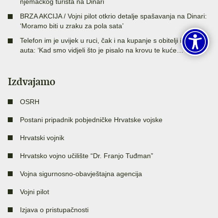
njemačkog turista na Dinari
BRZA AKCIJA / Vojni pilot otkrio detalje spašavanja na Dinari:
‘Moramo biti u zraku za pola sata’
Telefon im je uvijek u ruci, čak i na kupanje s obitelji idu s dva
auta: ‘Kad smo vidjeli što je pisalo na krovu te kuće…‘
Izdvajamo
OSRH
Postani pripadnik pobjedničke Hrvatske vojske
Hrvatski vojnik
Hrvatsko vojno učilište “Dr. Franjo Tuđman”
Vojna sigurnosno-obavještajna agencija
Vojni pilot
Izjava o pristupačnosti