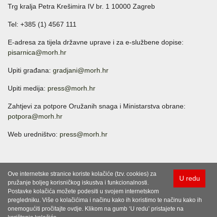
Trg kralja Petra Krešimira IV br. 1 10000 Zagreb
Tel: +385 (1) 4567 111
E-adresa za tijela državne uprave i za e-službene dopise:
pisarnica@morh.hr
Upiti građana:
gradjani@morh.hr
Upiti medija:
press@morh.hr
Zahtjevi za potpore Oružanih snaga i Ministarstva obrane:
potpora@morh.hr
Web uredništvo:
press@morh.hr
Ove internetske stranice koriste kolačiće (tzv. cookies) za
U redu
pružanje boljeg korisničkog iskustva i funkcionalnosti.
Postavke kolačića možete podesiti u svojem internetskom
pregledniku. Više o kolačićima i načinu kako ih koristimo te načinu kako ih
onemogućiti pročitajte ovdje. Klikom na gumb ‘U redu’ pristajete na