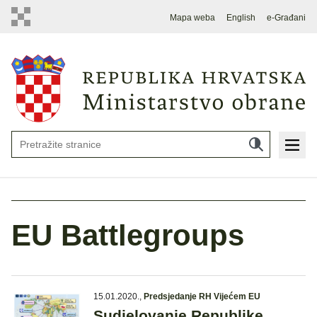
Mapa weba
English
e-Građani
EU Battlegroups
15.01.2020.
,
Predsjedanje RH Vijećem EU
Sudjelovanje Republike