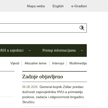
Mapa weba
English
e-Građani
H u zajednici
Pristup informacijama
Vijesti
Aktualne teme
Intervjui
Multimedija
Zadnje objavljeno
General-bojnik Zdilar predao
06.08.2026.
dužnosti zapovjednika HVU-a primatelju
poslova, zadaća i odgovornosti brigadiru
Stručiću