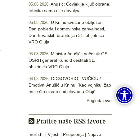
Anušić: Čovjek je ključ obrane,
05.08.2026.
tehnika sama nije dovoljna
U Kninu svečano obilježen
05.08.2026.
Dan pobjede i domovinske zahvalnosti,
Dan hrvatskih branitelja i 31. obljetnica
VRO Oluja
Ministar Anušić i načelnik GS
05.08.2026.
OSRH general Kundid čestitali 31.
obljetnicu VRO Oluja
ODGOVORIO I VUČIĆU /
04.08.2026.
Emotivni Anušić u Kninu: ‘Kao vojniku, žao
mi je što nisam sudjelovao u Oluji’
Pogledaj sve
Pratite naše RSS izvore
morh.hr
|
Vijesti
|
Priopćenja
|
Najave