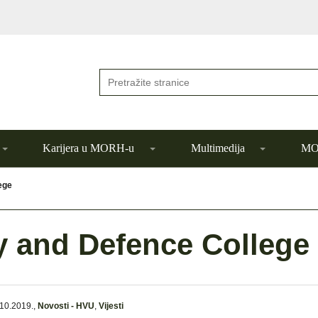
Karijera u MORH-u
Multimedija
MOR
ege
y and Defence College
10.2019.
,
Novosti - HVU
,
Vijesti