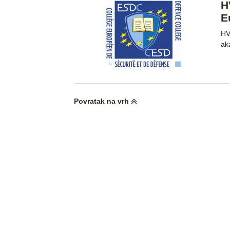
H
E
HV
aka
Povratak na vrh