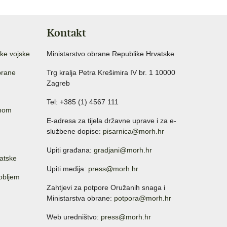
Kontakt
ke vojske
Ministarstvo obrane Republike Hrvatske
brane
Trg kralja Petra Krešimira IV br. 1 10000
Zagreb
Tel: +385 (1) 4567 111
anom
E-adresa za tijela državne uprave i za e-
službene dopise:
pisarnica@morh.hr
Upiti građana:
gradjani@morh.hr
atske
Upiti medija:
press@morh.hr
sobljem
Zahtjevi za potpore Oružanih snaga i
Ministarstva obrane:
potpora@morh.hr
Web uredništvo:
press@morh.hr