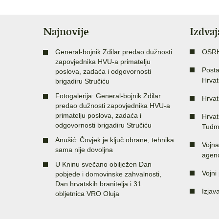
Najnovije
Izdva
General-bojnik Zdilar predao dužnosti
OSR
zapovjednika HVU-a primatelju
Posta
poslova, zadaća i odgovornosti
Hrvat
brigadiru Stručiću
Fotogalerija: General-bojnik Zdilar
Hrvat
predao dužnosti zapovjednika HVU-a
primatelju poslova, zadaća i
Hrvat
odgovornosti brigadiru Stručiću
Tuđm
Anušić: Čovjek je ključ obrane, tehnika
Vojna
sama nije dovoljna
agenc
U Kninu svečano obilježen Dan
Vojni 
pobjede i domovinske zahvalnosti,
Dan hrvatskih branitelja i 31.
Izjav
obljetnica VRO Oluja