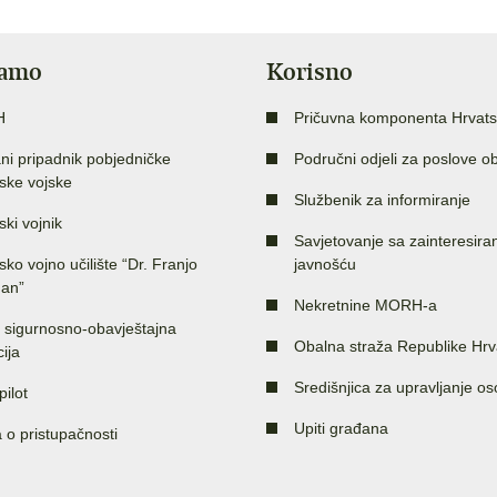
jamo
Korisno
H
Pričuvna komponenta Hrvats
ni pripadnik pobjedničke
Područni odjeli za poslove o
ske vojske
Službenik za informiranje
ski vojnik
Savjetovanje sa zainteresir
sko vojno učilište “Dr. Franjo
javnošću
an”
Nekretnine MORH-a
 sigurnosno-obavještajna
Obalna straža Republike Hrv
ija
Središnjica za upravljanje o
pilot
Upiti građana
a o pristupačnosti