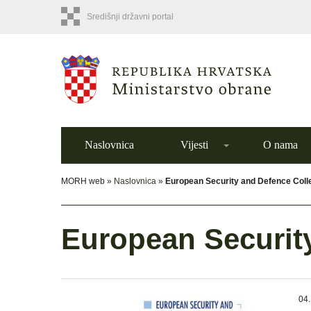
Središnji državni portal
Naslovnica
Vijesti
O nama
MORH web »
Naslovnica
»
European Security and Defence Coll
European Securit
04.