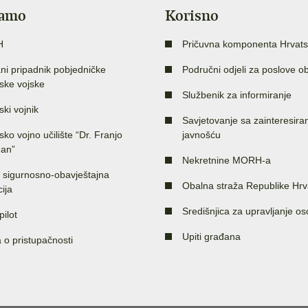
jamo
Korisno
H
Pričuvna komponenta Hrvats
ni pripadnik pobjedničke
Područni odjeli za poslove o
ske vojske
Službenik za informiranje
ski vojnik
Savjetovanje sa zainteresir
sko vojno učilište “Dr. Franjo
javnošću
an”
Nekretnine MORH-a
 sigurnosno-obavještajna
Obalna straža Republike Hrv
ija
Središnjica za upravljanje o
pilot
Upiti građana
a o pristupačnosti