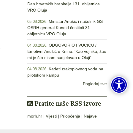
Dan hrvatskih branitelja i 31. obljetnica
VRO Oluja
Ministar Anušić i načelnik GS
05.08.2026.
OSRH general Kundid čestitali 31.
obljetnicu VRO Oluja
ODGOVORIO I VUČIĆU /
04.08.2026.
Emotivni Anušić u Kninu: ‘Kao vojniku, žao
mi je što nisam sudjelovao u Oluji’
Kadeti zrakoplovnog voda na
04.08.2026.
pilotskom kampu
Pogledaj sve
Pratite naše RSS izvore
morh.hr
|
Vijesti
|
Priopćenja
|
Najave