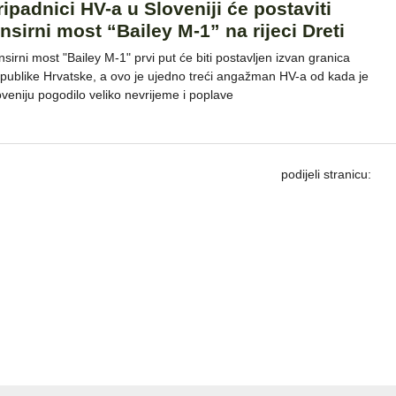
ripadnici HV-a u Sloveniji će postaviti
ansirni most “Bailey M-1” na rijeci Dreti
nsirni most "Bailey M-1" prvi put će biti postavljen izvan granica
publike Hrvatske, a ovo je ujedno treći angažman HV-a od kada je
oveniju pogodilo veliko nevrijeme i poplave
podijeli stranicu: