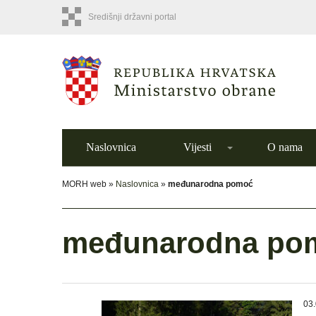
Središnji državni portal
Naslovnica
Vijesti
O nama
MORH web »
Naslovnica
»
međunarodna pomoć
međunarodna po
03.