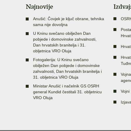
Najnovije
Izdva
Anušić: Čovjek je ključ obrane, tehnika
OSR
sama nije dovoljna
Posta
U Kninu svečano obilježen Dan
Hrvat
pobjede i domovinske zahvalnosti,
Dan hrvatskih branitelja i 31.
Hrvat
obljetnica VRO Oluja
Hrvat
Fotogalerija: U Kninu svečano
Tuđm
obilježen Dan pobjede i domovinske
zahvalnosti, Dan hrvatskih branitelja i
Vojna
31. obljetnica VRO Oluja
agenc
Ministar Anušić i načelnik GS OSRH
Vojni 
general Kundid čestitali 31. obljetnicu
VRO Oluja
Izjav