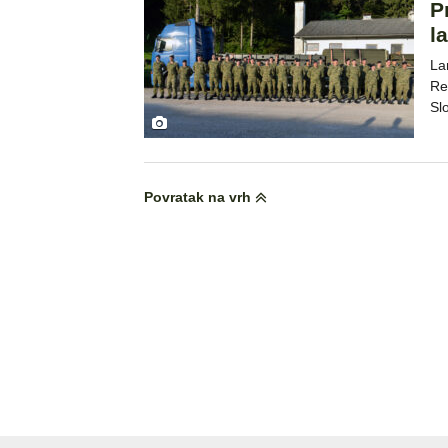
P
l
La
Re
Sl
Povratak na vrh