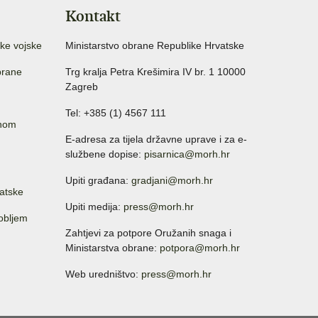
Kontakt
ke vojske
Ministarstvo obrane Republike Hrvatske
brane
Trg kralja Petra Krešimira IV br. 1 10000
Zagreb
Tel: +385 (1) 4567 111
anom
E-adresa za tijela državne uprave i za e-
službene dopise:
pisarnica@morh.hr
Upiti građana:
gradjani@morh.hr
atske
Upiti medija:
press@morh.hr
sobljem
Zahtjevi za potpore Oružanih snaga i
Ministarstva obrane:
potpora@morh.hr
Web uredništvo:
press@morh.hr