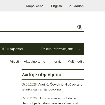
Mapa weba
English
e-Građani
H u zajednici
Pristup informacijama
Vijesti
Aktualne teme
Intervjui
Multimedija
Zadnje objavljeno
Anušić: Čovjek je ključ obrane,
05.08.2026.
tehnika sama nije dovoljna
U Kninu svečano obilježen
05.08.2026.
Dan pobjede i domovinske zahvalnosti,