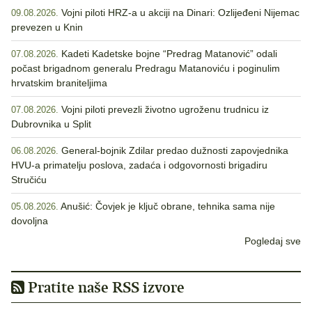
Vojni piloti HRZ-a u akciji na Dinari: Ozlijeđeni Nijemac
09.08.2026.
prevezen u Knin
Kadeti Kadetske bojne “Predrag Matanović” odali
07.08.2026.
počast brigadnom generalu Predragu Matanoviću i poginulim
hrvatskim braniteljima
Vojni piloti prevezli životno ugroženu trudnicu iz
07.08.2026.
Dubrovnika u Split
General-bojnik Zdilar predao dužnosti zapovjednika
06.08.2026.
HVU-a primatelju poslova, zadaća i odgovornosti brigadiru
Stručiću
Anušić: Čovjek je ključ obrane, tehnika sama nije
05.08.2026.
dovoljna
Pogledaj sve
Pratite naše RSS izvore