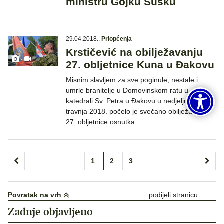
ministru Gojku Šušku
29.04.2018.
,
Priopćenja
Krstičević na obilježavanju
27. obljetnice Kuna u Đakovu
Misnim slavljem za sve poginule, nestale i
umrle branitelje u Domovinskom ratu u
katedrali Sv. Petra u Đakovu u nedjelju, 29.
travnja 2018. počelo je svečano obilježavanje
27. obljetnice osnutka …
Brojevi
1
2
3
stranica
objava
Povratak na vrh
podijeli stranicu:
Zadnje objavljeno