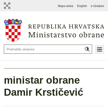
Mapa weba
English
e-Građani
ministar obrane
Damir Krstičević