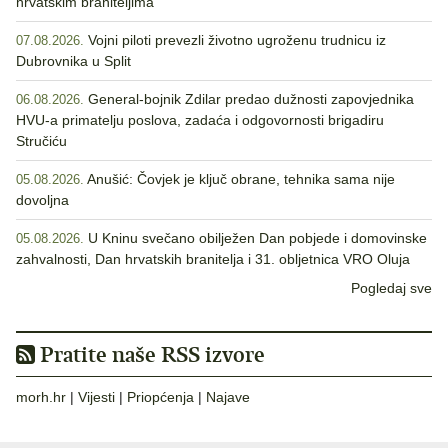
hrvatskim braniteljima
Vojni piloti prevezli životno ugroženu trudnicu iz
07.08.2026.
Dubrovnika u Split
General-bojnik Zdilar predao dužnosti zapovjednika
06.08.2026.
HVU-a primatelju poslova, zadaća i odgovornosti brigadiru
Stručiću
Anušić: Čovjek je ključ obrane, tehnika sama nije
05.08.2026.
dovoljna
U Kninu svečano obilježen Dan pobjede i domovinske
05.08.2026.
zahvalnosti, Dan hrvatskih branitelja i 31. obljetnica VRO Oluja
Pogledaj sve
Pratite naše RSS izvore
morh.hr
|
Vijesti
|
Priopćenja
|
Najave