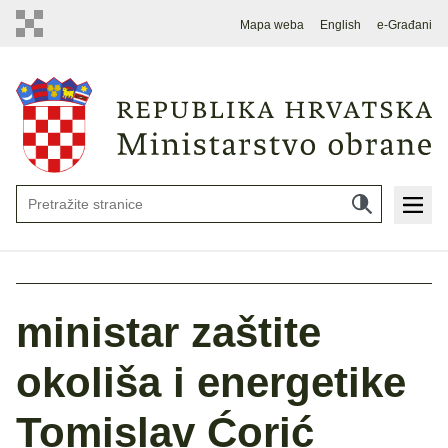
Mapa weba
English
e-Građani
ministar zaštite
okoliša i energetike
Tomislav Ćorić