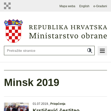
Mapa weba
English
e-Građani
Minsk 2019
01.07.2019.
,
Priopćenja
Krstičević čestitao