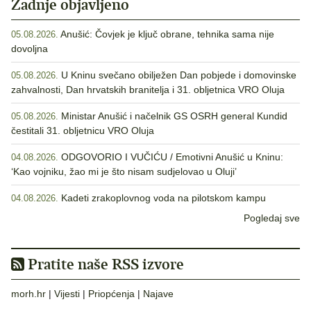
Zadnje objavljeno
Anušić: Čovjek je ključ obrane, tehnika sama nije
05.08.2026.
dovoljna
U Kninu svečano obilježen Dan pobjede i domovinske
05.08.2026.
zahvalnosti, Dan hrvatskih branitelja i 31. obljetnica VRO Oluja
Ministar Anušić i načelnik GS OSRH general Kundid
05.08.2026.
čestitali 31. obljetnicu VRO Oluja
ODGOVORIO I VUČIĆU / Emotivni Anušić u Kninu:
04.08.2026.
‘Kao vojniku, žao mi je što nisam sudjelovao u Oluji’
Kadeti zrakoplovnog voda na pilotskom kampu
04.08.2026.
Pogledaj sve
Pratite naše RSS izvore
morh.hr
|
Vijesti
|
Priopćenja
|
Najave